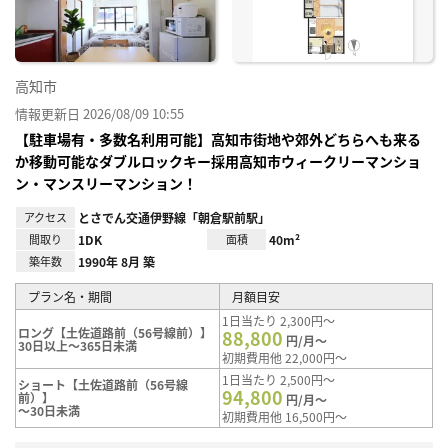
高知市
情報更新日 2026/08/09 10:55
【駐車場有・多数名利用可能】高知市街地や郊外どちらへも来る
か移動可能なダブルロックキー採用高知市ウィークリーマンショ
ン・マンスリーマンション！
アクセス
とさでん交通伊野線「朝倉駅前駅」
間取り
1DK
面積
40m²
築年数
1990年 8月 築
プラン名・期間
月額目安
1日当たり 2,300円～
ロング【土佐道路前（56号線前）】
88,800
円/月～
30日以上～365日未満
初期費用他 22,000円～
1日当たり 2,500円～
ショート【土佐道路前（56号線
94,800
前）】
円/月～
～30日未満
初期費用他 16,500円～