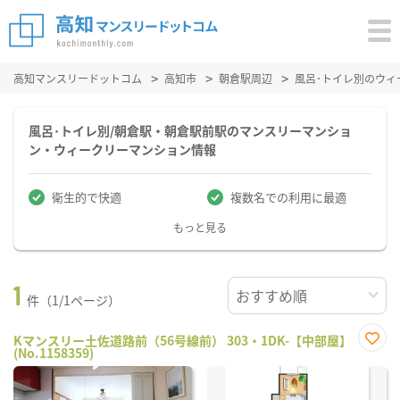
高知マンスリードットコム
高知市
朝倉駅周辺
風呂･トイレ別のウィ
風呂･トイレ別/朝倉駅・朝倉駅前駅のマンスリーマンショ
ン・ウィークリーマンション情報
衛生的で快適
複数名での利用に最適
もっと見る
1
件（1/1ページ）
Kマンスリー土佐道路前（56号線前） 303・1DK-【中部屋】
(No.1158359)
お気
に入
り登
録