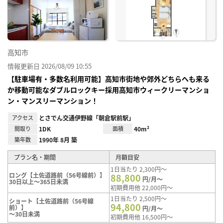
り登
録
高知市
情報更新日 2026/08/09 10:55
【駐車場有・多数名利用可能】高知市街地や郊外どちらへも来る
か移動可能なダブルロックキー採用高知市ウィークリーマンショ
ン・マンスリーマンション！
アクセス
とさでん交通伊野線「朝倉駅前駅」
間取り
1DK
面積
40m²
築年数
1990年 8月 築
プラン名・期間
月額目安
1日当たり 2,300円～
ロング【土佐道路前（56号線前）】
88,800
円/月～
30日以上～365日未満
初期費用他 22,000円～
1日当たり 2,500円～
ショート【土佐道路前（56号線
94,800
前）】
円/月～
～30日未満
初期費用他 16,500円～