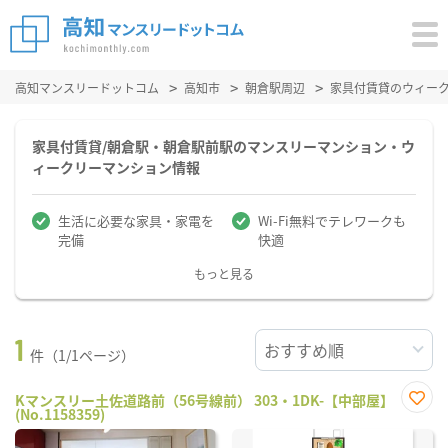
高知マンスリードットコム
高知市
朝倉駅周辺
家具付賃貸のウィー
家具付賃貸/朝倉駅・朝倉駅前駅のマンスリーマンション・ウ
ィークリーマンション情報
生活に必要な家具・家電を
Wi-Fi無料でテレワークも
完備
快適
もっと見る
1
件（1/1ページ）
Kマンスリー土佐道路前（56号線前） 303・1DK-【中部屋】
(No.1158359)
お気
に入