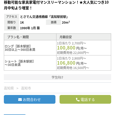
移動可能な家具家電付マンスリーマンション！★大人気につき10
月中旬より増室！
アクセス
とさでん交通桟橋線「高知駅前駅」
間取り
1K
面積
20m²
築年数
1990年 1月 築
プラン名・期間
月額目安
1日当たり 2,700円～
ロング【新木駅前】
100,800
円/月～
30日以上～360日未満
初期費用他 22,000円～
1日当たり 2,900円～
ショート【新木駅前】
106,800
円/月～
～30日未満
初期費用他 16,500円～
学生向け
高知県
高知市
お問合わせ
電話する