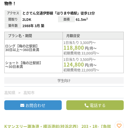
物件！
アクセス
とさでん交通伊野線「はりまや橋駅」徒歩13分
間取り
2LDK
面積
61.5m²
築年数
1988年 3月 築
プラン名・期間
月額目安
1日当たり 3,300円～
ロング【梅の辻駅前】
118,800
円/月～
30日以上～360日未満
初期費用他 33,000円～
1日当たり 3,500円～
ショート【梅の辻駅前】
124,800
円/月～
～30日未満
初期費用他 22,000円～
学生向け
高知県
高知市
お問合わせ
電話する
Kマンスリー灘漁港・横浜港前(桂浜北西） 203・1R-【角部