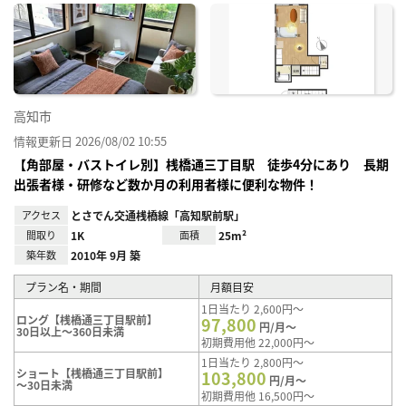
に入
り登
録
高知市
情報更新日 2026/08/02 10:55
【角部屋・バストイレ別】桟橋通三丁目駅 徒歩4分にあり 長期
出張者様・研修など数か月の利用者様に便利な物件！
アクセス
とさでん交通桟橋線「高知駅前駅」
間取り
1K
面積
25m²
築年数
2010年 9月 築
プラン名・期間
月額目安
1日当たり 2,600円～
ロング【桟橋通三丁目駅前】
97,800
円/月～
30日以上～360日未満
初期費用他 22,000円～
1日当たり 2,800円～
ショート【桟橋通三丁目駅前】
103,800
円/月～
～30日未満
初期費用他 16,500円～