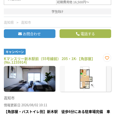
初期費用他 16,500円～
学生向け
高知県
高知市
お問合わせ
電話する
キャンペーン
Kマンスリー新木駅前（55号線前） 205・1K-【角部屋】
(No.1155914)
お気
に入
り登
録
高知市
情報更新日 2026/08/02 10:11
【角部屋・バストイレ別】新木駅 徒歩6分にある駐車場完備 車