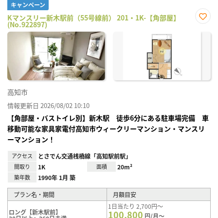
キャンペーン
Kマンスリー新木駅前（55号線前） 201・1K-【角部屋】
(No.922897)
お気
に入
り登
録
高知市
情報更新日 2026/08/02 10:10
【角部屋・バストイレ別】新木駅 徒歩6分にある駐車場完備 車
移動可能な家具家電付高知市ウィークリーマンション・マンスリ
ーマンション！
アクセス
とさでん交通桟橋線「高知駅前駅」
間取り
1K
面積
20m²
築年数
1990年 1月 築
プラン名・期間
月額目安
1日当たり 2,700円～
ロング【新木駅前】
100,800
円/月～