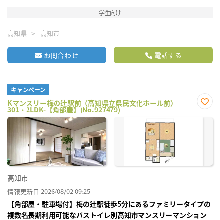
学生向け
高知県
高知市
お問合わせ
電話する
キャンペーン
Kマンスリー梅の辻駅前（高知県立県民文化ホール前）
301・2LDK-【角部屋】(No.927479)
お気
に入
り登
録
高知市
情報更新日 2026/08/02 09:25
【角部屋・駐車場付】梅の辻駅徒歩5分にあるファミリータイプの
複数名長期利用可能なバストイレ別高知市マンスリーマンション