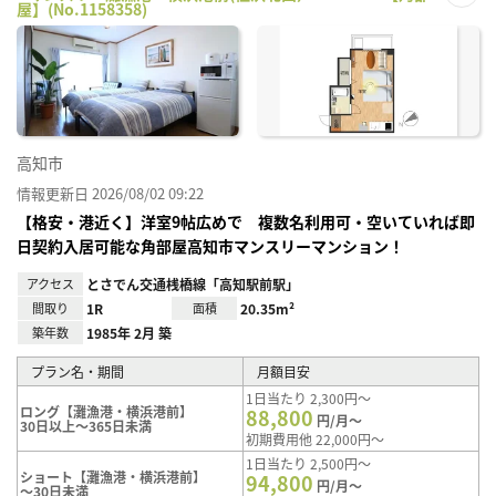
屋】(No.1158358)
お気
に入
り登
録
高知市
情報更新日 2026/08/02 09:22
【格安・港近く】洋室9帖広めで 複数名利用可・空いていれば即
日契約入居可能な角部屋高知市マンスリーマンション！
アクセス
とさでん交通桟橋線「高知駅前駅」
間取り
1R
面積
20.35m²
築年数
1985年 2月 築
プラン名・期間
月額目安
1日当たり 2,300円～
ロング【灘漁港・横浜港前】
88,800
円/月～
30日以上～365日未満
初期費用他 22,000円～
1日当たり 2,500円～
ショート【灘漁港・横浜港前】
94,800
円/月～
～30日未満