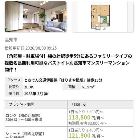
に入
り登
録
高知市
情報更新日 2026/08/09 09:25
【角部屋・駐車場付】梅の辻駅徒歩5分にあるファミリータイプの
複数名長期利用可能なバストイレ別高知市マンスリーマンション
物件！
アクセス
とさでん交通伊野線「はりまや橋駅」徒歩13分
間取り
2LDK
面積
61.5m²
築年数
1988年 3月 築
プラン名・期間
月額目安
1日当たり 3,300円～
ロング【梅の辻駅前】
118,800
円/月～
30日以上～360日未満
初期費用他 33,000円～
1日当たり 3,400円～
ショート【梅の辻駅前】
121,800
円/月～
～30日未満