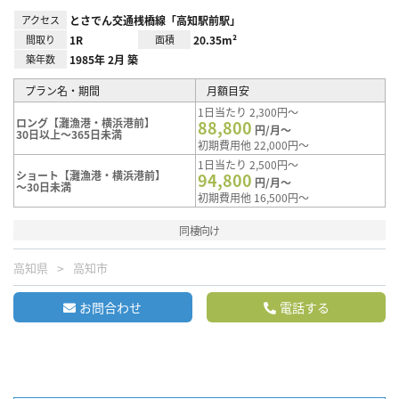
アクセス
とさでん交通桟橋線「高知駅前駅」
間取り
1R
面積
20.35m²
築年数
1985年 2月 築
プラン名・期間
月額目安
1日当たり 2,300円～
ロング【灘漁港・横浜港前】
88,800
円/月～
30日以上～365日未満
初期費用他 22,000円～
1日当たり 2,500円～
ショート【灘漁港・横浜港前】
94,800
円/月～
～30日未満
初期費用他 16,500円～
同棲向け
高知県
高知市
お問合わせ
電話する