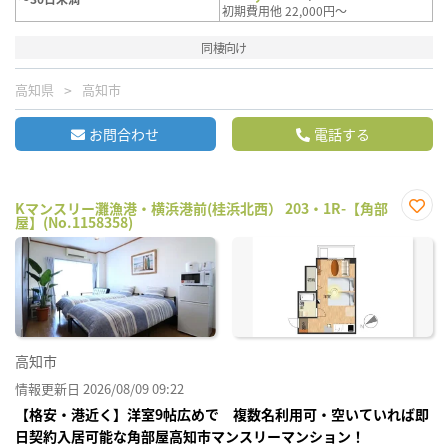
初期費用他 22,000円～
同棲向け
高知県
高知市
お問合わせ
電話する
Kマンスリー灘漁港・横浜港前(桂浜北西） 203・1R-【角部
屋】(No.1158358)
お気
に入
り登
録
高知市
情報更新日 2026/08/09 09:22
【格安・港近く】洋室9帖広めで 複数名利用可・空いていれば即
日契約入居可能な角部屋高知市マンスリーマンション！