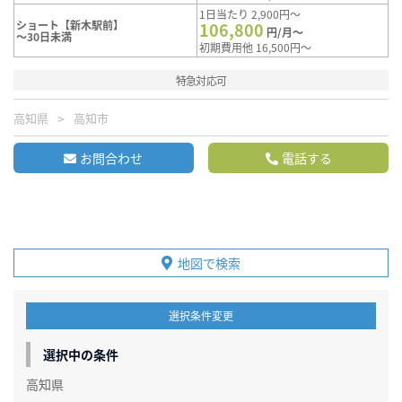
1日当たり 2,900円～
ショート【新木駅前】
106,800
円/月～
～30日未満
初期費用他 16,500円～
特急対応可
高知県
高知市
お問合わせ
電話する
地図で検索
選択条件変更
選択中の条件
高知県