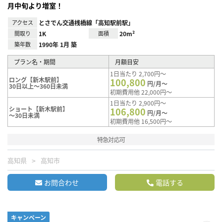
月中旬より増室！
アクセス
とさでん交通桟橋線「高知駅前駅」
間取り
1K
面積
20m²
築年数
1990年 1月 築
プラン名・期間
月額目安
1日当たり 2,700円～
ロング【新木駅前】
100,800
円/月～
30日以上～360日未満
初期費用他 22,000円～
1日当たり 2,900円～
ショート【新木駅前】
106,800
円/月～
～30日未満
初期費用他 16,500円～
特急対応可
高知県
高知市
お問合わせ
電話する
キャンペーン