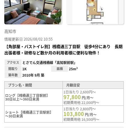
り登
録
高知市
情報更新日 2026/08/02 10:55
【角部屋・バストイレ別】桟橋通三丁目駅 徒歩4分にあり 長期
出張者様・研修など数か月の利用者様に便利な物件！
アクセス
とさでん交通桟橋線「高知駅前駅」
間取り
1K
面積
25m²
築年数
2010年 9月 築
プラン名・期間
月額目安
1日当たり 2,600円～
ロング【桟橋通三丁目駅前】
97,800
円/月～
30日以上～360日未満
初期費用他 22,000円～
1日当たり 2,800円～
ショート【桟橋通三丁目駅前】
103,800
円/月～
～30日未満
初期費用他 16,500円～