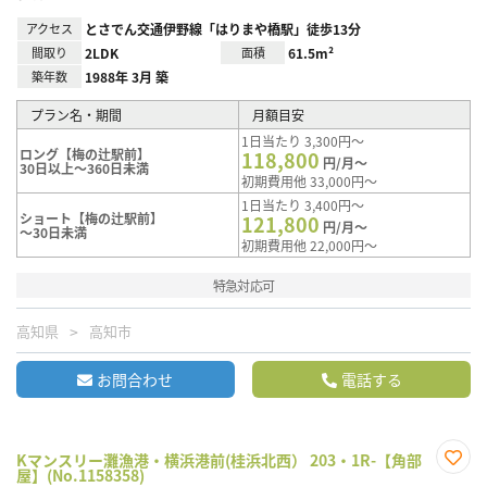
アクセス
とさでん交通伊野線「はりまや橋駅」徒歩13分
間取り
2LDK
面積
61.5m²
築年数
1988年 3月 築
プラン名・期間
月額目安
1日当たり 3,300円～
ロング【梅の辻駅前】
118,800
円/月～
30日以上～360日未満
初期費用他 33,000円～
1日当たり 3,400円～
ショート【梅の辻駅前】
121,800
円/月～
～30日未満
初期費用他 22,000円～
特急対応可
高知県
高知市
お問合わせ
電話する
Kマンスリー灘漁港・横浜港前(桂浜北西） 203・1R-【角部
屋】(No.1158358)
お気