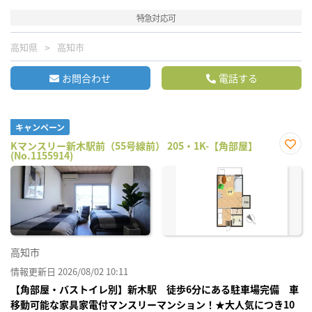
特急対応可
高知県
高知市
お問合わせ
電話する
キャンペーン
Kマンスリー新木駅前（55号線前） 205・1K-【角部屋】
(No.1155914)
お気
に入
り登
録
高知市
情報更新日 2026/08/02 10:11
【角部屋・バストイレ別】新木駅 徒歩6分にある駐車場完備 車
移動可能な家具家電付マンスリーマンション！★大人気につき10