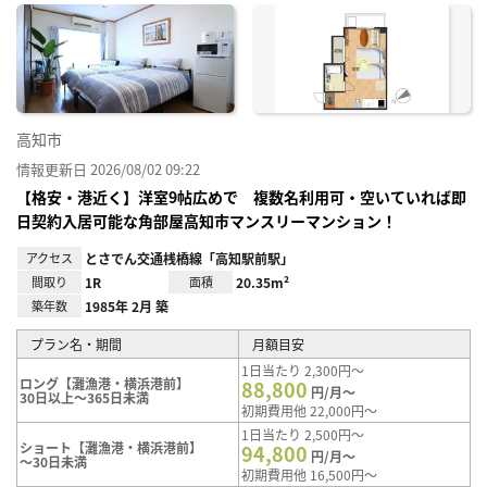
に入
り登
録
高知市
情報更新日 2026/08/02 09:22
【格安・港近く】洋室9帖広めで 複数名利用可・空いていれば即
日契約入居可能な角部屋高知市マンスリーマンション！
アクセス
とさでん交通桟橋線「高知駅前駅」
間取り
1R
面積
20.35m²
築年数
1985年 2月 築
プラン名・期間
月額目安
1日当たり 2,300円～
ロング【灘漁港・横浜港前】
88,800
円/月～
30日以上～365日未満
初期費用他 22,000円～
1日当たり 2,500円～
ショート【灘漁港・横浜港前】
94,800
円/月～
～30日未満
初期費用他 16,500円～