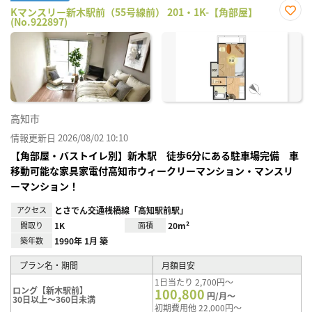
Kマンスリー新木駅前（55号線前） 201・1K-【角部屋】
(No.922897)
お気
に入
り登
録
高知市
情報更新日 2026/08/02 10:10
【角部屋・バストイレ別】新木駅 徒歩6分にある駐車場完備 車
移動可能な家具家電付高知市ウィークリーマンション・マンスリ
ーマンション！
アクセス
とさでん交通桟橋線「高知駅前駅」
間取り
1K
面積
20m²
築年数
1990年 1月 築
プラン名・期間
月額目安
1日当たり 2,700円～
ロング【新木駅前】
100,800
円/月～
30日以上～360日未満
初期費用他 22,000円～