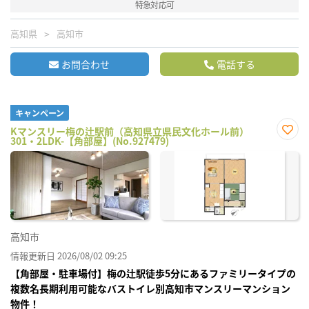
特急対応可
高知県
高知市
お問合わせ
電話する
キャンペーン
Kマンスリー梅の辻駅前（高知県立県民文化ホール前）
301・2LDK-【角部屋】(No.927479)
お気
に入
り登
録
高知市
情報更新日 2026/08/02 09:25
【角部屋・駐車場付】梅の辻駅徒歩5分にあるファミリータイプの
複数名長期利用可能なバストイレ別高知市マンスリーマンション
物件！