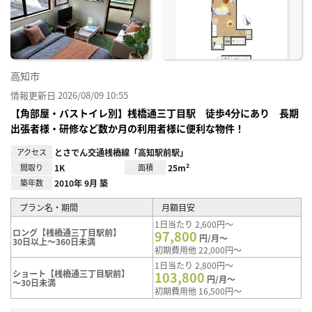
り登
録
高知市
情報更新日 2026/08/09 10:55
【角部屋・バストイレ別】桟橋通三丁目駅 徒歩4分にあり 長期
出張者様・研修など数か月の利用者様に便利な物件！
アクセス
とさでん交通桟橋線「高知駅前駅」
間取り
1K
面積
25m²
築年数
2010年 9月 築
プラン名・期間
月額目安
1日当たり 2,600円～
ロング【桟橋通三丁目駅前】
97,800
円/月～
30日以上～360日未満
初期費用他 22,000円～
1日当たり 2,800円～
ショート【桟橋通三丁目駅前】
103,800
円/月～
～30日未満
初期費用他 16,500円～