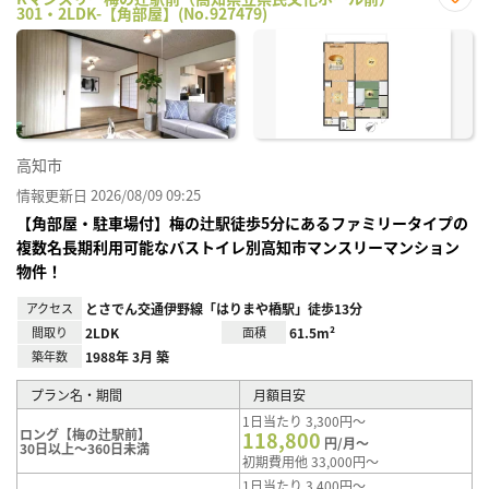
301・2LDK-【角部屋】(No.927479)
お気
に入
り登
録
高知市
情報更新日 2026/08/09 09:25
【角部屋・駐車場付】梅の辻駅徒歩5分にあるファミリータイプの
複数名長期利用可能なバストイレ別高知市マンスリーマンション
物件！
アクセス
とさでん交通伊野線「はりまや橋駅」徒歩13分
間取り
2LDK
面積
61.5m²
築年数
1988年 3月 築
プラン名・期間
月額目安
1日当たり 3,300円～
ロング【梅の辻駅前】
118,800
円/月～
30日以上～360日未満
初期費用他 33,000円～
1日当たり 3,400円～