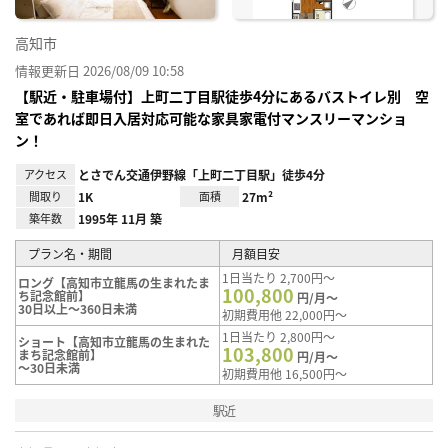
高知市
情報更新日 2026/08/09 10:58
【駅近・駐車場付】上町二丁目駅徒歩4分にあるバストイレ別 空
室であれば即日入居対応可能な家具家電付マンスリーマンショ
ン！
アクセス
とさでん交通伊野線「上町二丁目駅」徒歩4分
間取り
1K
面積
27m²
築年数
1995年 11月 築
プラン名・期間
月額目安
1日当たり 2,700円～
ロング【高知市立龍馬の生まれたま
100,800
ち記念館前】
円/月～
30日以上～360日未満
初期費用他 22,000円～
1日当たり 2,800円～
ショート【高知市立龍馬の生まれた
103,800
まち記念館前】
円/月～
～30日未満
初期費用他 16,500円～
駅近