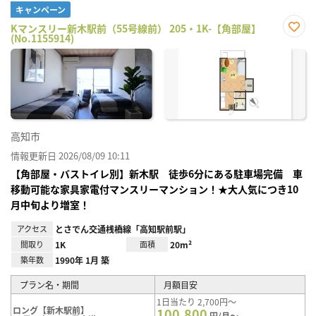
キャンペーン
Kマンスリー新木駅前（55号線前） 205・1K-【角部屋】
(No.1155914)
お気
に入
り登
録
高知市
情報更新日 2026/08/09 10:11
【角部屋・バストイレ別】新木駅 徒歩6分にある駐車場完備 車
移動可能な家具家電付マンスリーマンション！★大人気につき10
月中旬より増室！
アクセス
とさでん交通桟橋線「高知駅前駅」
間取り
1K
面積
20m²
築年数
1990年 1月 築
プラン名・期間
月額目安
1日当たり 2,700円～
ロング【新木駅前】
100,800
円/月～