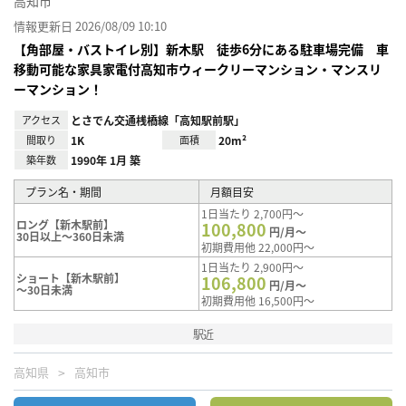
高知市
情報更新日 2026/08/09 10:10
【角部屋・バストイレ別】新木駅 徒歩6分にある駐車場完備 車
移動可能な家具家電付高知市ウィークリーマンション・マンスリ
ーマンション！
アクセス
とさでん交通桟橋線「高知駅前駅」
間取り
1K
面積
20m²
築年数
1990年 1月 築
プラン名・期間
月額目安
1日当たり 2,700円～
ロング【新木駅前】
100,800
円/月～
30日以上～360日未満
初期費用他 22,000円～
1日当たり 2,900円～
ショート【新木駅前】
106,800
円/月～
～30日未満
初期費用他 16,500円～
駅近
高知県
高知市