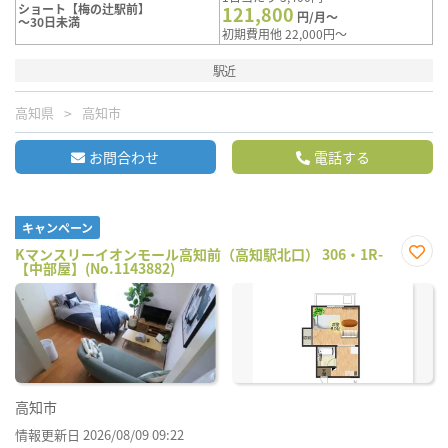
ショート【梅の辻駅前】
121,800
円/月～
～30日未満
初期費用他 22,000円～
駅近
高知県
高知市
お問合わせ
電話する
キャンペーン
Kマンスリーイオンモール高知前（高知駅北口） 306・1R-
【中部屋】(No.1143882)
お気
に入
り登
録
高知市
情報更新日 2026/08/09 09:22