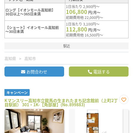
1日当たり 2,900円～
ロング【イオンモール高知前】
106,800
円/月～
30日以上～365日未満
初期費用他 22,000円～
1日当たり 3,100円～
【ショート】イオンモール高知前
112,800
円/月～
～30日未満
初期費用他 16,500円～
駅近
高知県
高知市
お問合わせ
電話する
キャンペーン
Kマンスリー高知市立龍馬の生まれたまち記念館前（上町2丁
目駅前） 301・1K-【角部屋】(No.899883)
お気
に入
り登
録