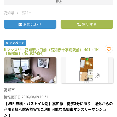
駅近
高知県
高知市
お問合わせ
電話する
キャンペーン
Kマンスリー高知駅北口前（高知赤十字病院前） 401・1K-
【角部屋】(No.927484)
お気
に入
り登
録
高知市
情報更新日 2026/08/09 10:51
【WIFI無料・バストイレ別】高知駅 徒歩3分にあり 県外からの
利用者様へ駅近割安でご利用可能な高知市マンスリーマンショ
ン！