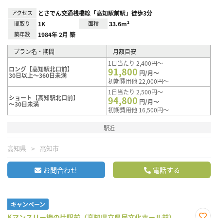
アクセス
とさでん交通桟橋線「高知駅前駅」徒歩3分
間取り
1K
面積
33.6m²
築年数
1984年 2月 築
プラン名・期間
月額目安
1日当たり 2,400円～
ロング【高知駅北口前】
91,800
円/月～
30日以上～360日未満
初期費用他 22,000円～
1日当たり 2,500円～
ショート【高知駅北口前】
94,800
円/月～
～30日未満
初期費用他 16,500円～
駅近
高知県
高知市
お問合わせ
電話する
キャンペーン
Kマンスリー梅の辻駅前（高知県立県民文化ホール前）