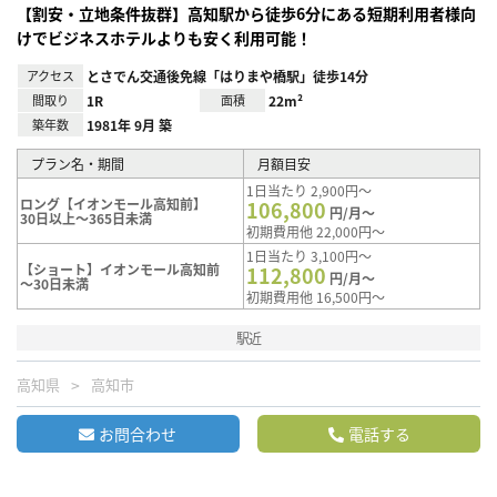
【割安・立地条件抜群】高知駅から徒歩6分にある短期利用者様向
けでビジネスホテルよりも安く利用可能！
アクセス
とさでん交通後免線「はりまや橋駅」徒歩14分
間取り
1R
面積
22m²
築年数
1981年 9月 築
プラン名・期間
月額目安
1日当たり 2,900円～
ロング【イオンモール高知前】
106,800
円/月～
30日以上～365日未満
初期費用他 22,000円～
1日当たり 3,100円～
【ショート】イオンモール高知前
112,800
円/月～
～30日未満
初期費用他 16,500円～
駅近
高知県
高知市
お問合わせ
電話する