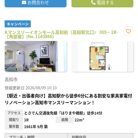
お問合わせ
電話する
キャンペーン
Kマンスリーイオンモール高知前（高知駅北口） 305・1R-
【角部屋】(No.1143866)
お気
に入
り登
録
高知市
情報更新日 2026/08/09 10:10
【駅近・出張者向け】高知駅から徒歩6分にある割安な家具家電付
リノベーション高知市マンスリーマンション！
アクセス
とさでん交通後免線「はりまや橋駅」徒歩14分
間取り
1R
面積
22m²
築年数
1981年 9月 築
プラン名・期間
月額目安