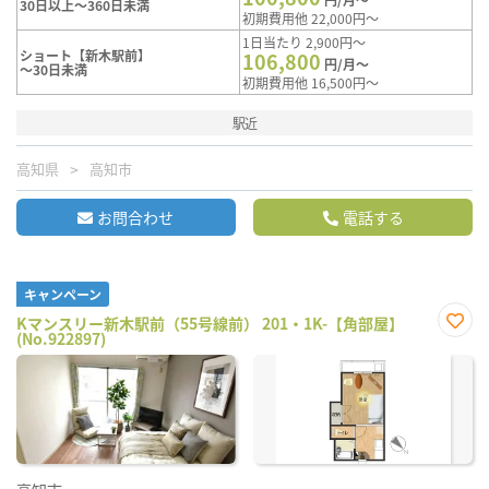
30日以上～360日未満
初期費用他 22,000円～
1日当たり 2,900円～
ショート【新木駅前】
106,800
円/月～
～30日未満
初期費用他 16,500円～
駅近
高知県
高知市
お問合わせ
電話する
キャンペーン
Kマンスリー新木駅前（55号線前） 201・1K-【角部屋】
(No.922897)
お気
に入
り登
録