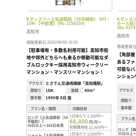
Kマンスリー土佐道路前（56号線前） 303・
Kマンス
1DK-【中部屋】(No.1158359)
ホール前）
(No.9274
高知市
高知市
情報更新日 2026/08/09 10:55
情報更新日 20
【駐車場有・多数名利用可能】高知市街
【角部屋
地や郊外どちらへも来るか移動可能なダ
あるファ
ブルロックキー採用高知市ウィークリー
可能なバ
マンション・マンスリーマンション！
ンション
とさでん交通桟橋線「高知橋駅」
アクセス
1DK
40m²
アクセス
間取り
面積
1990年 8月 築
築年数
間取り
築年数
プラン名・期間
月額目安
1日当たり 2,300円～
ロング【土佐道路前（56
プラン名
88,800
号線前）】
円/月～
30日以上～365日未満
初期費用他 22,000円～
ロング【
30日以上～
1日当たり 2,500円～
ショート【土佐道路前