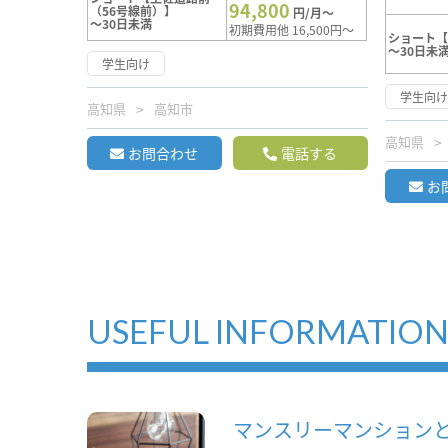
94,800
（56号線前）】
円/月～
～30日未満
初期費用他 16,500円～
ショート
～30日未
学生向け
学生向
高知県
高知市
高知県
お問合わせ
電話する
お
USEFUL INFORMATIO
マンスリーマンション