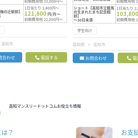
初期費用他 33,000円～
初期費用他 2
1日当たり 3,400円～
ショート【高知市立龍馬
1日当たり 2,
【梅の辻駅前】
121,800
の生まれたまち記念館
103,80
円/月～
満
前】
初期費用他 22,000円～
初期費用他 1
～30日未満
け
学生向け
高知市
高知県
高知市
問合わせ
電話する
お問合わせ
電
N
高知マンスリードットコムお役立ち情報
とは？
お支