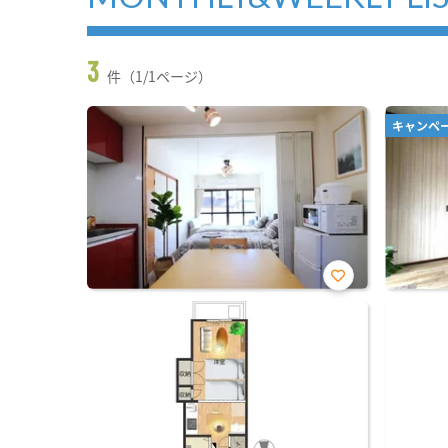
3
件（1/1ページ）
キャンペ
お気
に入
り登
録