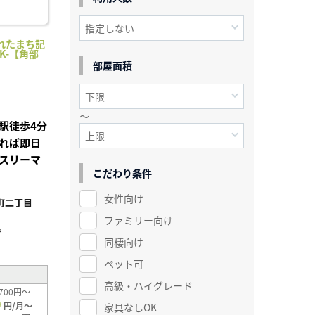
れたまち記
K-【角部
部屋面積
～
駅徒歩4分
れば即日
スリーマ
こだわり条件
女性向け
町二丁目
ファミリー向け
²
同棲向け
ペット可
高級・ハイグレード
700円～
0
円/月～
家具なしOK