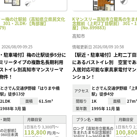
リー梅の辻駅前（高知県立県民文化
Kマンスリー高知市立龍馬の生ま
 301・2LDK-【角部屋】
念館前（上町2丁目駅前） 301・1
79)
屋】(No.899883)
高知市
26/08/09 09:25
情報更新日 2026/08/09 10:58
・駐車場付】梅の辻駅徒歩5分に
【駅近・駐車場付】上町二丁目
ミリータイプの複数名長期利用
にあるバストイレ別 空室であ
ストイレ別高知市マンスリーマ
入居対応可能な家具家電付マン
物件！
ンション！
とさでん交通伊野線「はりまや橋
とさでん交通伊野線「上
アクセス
駅」徒歩13分
駅」徒歩4分
2LDK
61.5m²
1K
27m
面積
間取り
面積
1988年 3月 築
1995年 11月 築
築年数
・期間
月額目安
プラン名・期間
月額目安
1日当たり 3,300円～
1日当たり 2,
ロング【高知市立龍馬の
梅の辻駅前】
118,800
100,80
生まれたまち記念館前】
円/月～
360日未満
30日以上～360日未満