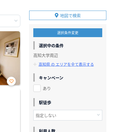
地図で検索
選択条件変更
選択中の条件
高知大学周辺
高知県 の エリアを全て表示する
キャンペーン
あり
お気
に入
り登
録
駅徒歩
利用人数