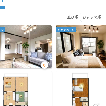
並び順
ーン
キャンペーン
お気
に入
り登
録