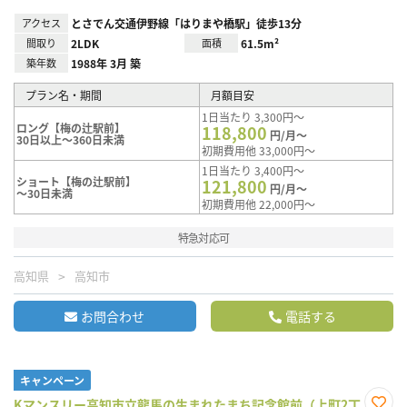
アクセス
とさでん交通伊野線「はりまや橋駅」徒歩13分
間取り
2LDK
面積
61.5m²
築年数
1988年 3月 築
プラン名・期間
月額目安
1日当たり 3,300円～
ロング【梅の辻駅前】
118,800
円/月～
30日以上～360日未満
初期費用他 33,000円～
1日当たり 3,400円～
ショート【梅の辻駅前】
121,800
円/月～
～30日未満
初期費用他 22,000円～
特急対応可
高知県
高知市
お問合わせ
電話する
キャンペーン
Kマンスリー高知市立龍馬の生まれたまち記念館前（上町2丁