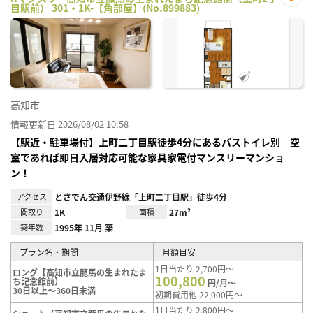
目駅前） 301・1K-【角部屋】(No.899883)
お気
に入
り登
録
高知市
情報更新日 2026/08/02 10:58
【駅近・駐車場付】上町二丁目駅徒歩4分にあるバストイレ別 空
室であれば即日入居対応可能な家具家電付マンスリーマンショ
ン！
アクセス
とさでん交通伊野線「上町二丁目駅」徒歩4分
間取り
1K
面積
27m²
築年数
1995年 11月 築
プラン名・期間
月額目安
1日当たり 2,700円～
ロング【高知市立龍馬の生まれたま
100,800
ち記念館前】
円/月～
30日以上～360日未満
初期費用他 22,000円～
1日当たり 2,800円～