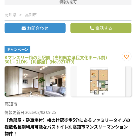
特急対応可
高知県
高知市
お問合わせ
電話する
キャンペーン
Kマンスリー梅の辻駅前（高知県立県民文化ホール前）
301・2LDK-【角部屋】(No.927479)
お気
に入
り登
録
高知市
情報更新日 2026/08/02 09:25
【角部屋・駐車場付】梅の辻駅徒歩5分にあるファミリータイプの
複数名長期利用可能なバストイレ別高知市マンスリーマンション
物件！