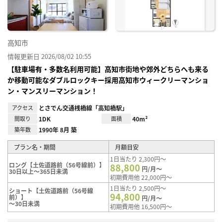
高知市
情報更新日 2026/08/02 10:55
【駐車場有・多数名利用可能】高知市街地や郊外どちらへも来る
か移動可能なダブルロックキー採用高知市ウィークリーマンショ
ン・マンスリーマンション！
アクセス
とさでん交通桟橋線「高知橋駅」
間取り
1DK
面積
40m²
築年数
1990年 8月 築
プラン名・期間
月額目安
1日当たり 2,300円～
ロング【土佐道路前（56号線前）】
88,800
円/月～
30日以上～365日未満
初期費用他 22,000円～
1日当たり 2,500円～
ショート【土佐道路前（56号線
94,800
前）】
円/月～
～30日未満
初期費用他 16,500円～