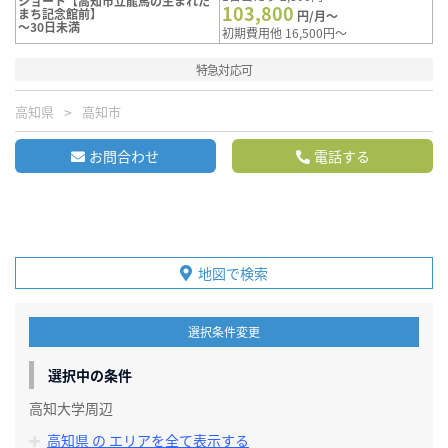
ショート【高知市立龍馬の生まれた
103,800
まち記念館前】
円/月～
～30日未満
初期費用他 16,500円～
特急対応可
高知県
高知市
お問合わせ
電話する
地図で検索
選択条件変更
選択中の条件
高知大学周辺
高知県 の エリアを全て表示する