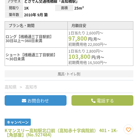
アクセス
とさでん交通桟橋線「高知橋駅」
間取り
1K
面積
25m²
築年数
2010年 9月 築
プラン名・期間
月額目安
1日当たり 2,600円～
ロング【桟橋通三丁目駅前】
97,800
円/月～
30日以上～360日未満
初期費用他 22,000円～
1日当たり 2,800円～
ショート【桟橋通三丁目駅前】
103,800
円/月～
～30日未満
初期費用他 16,500円～
風呂･トイレ別
高知県
高知市
お問合わせ
電話する
キャンペーン
Kマンスリー高知駅北口前（高知赤十字病院前） 401・1K-
【角部屋】(No.927484)
お気