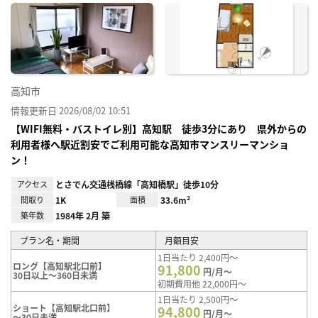
に入
り登
録
高知市
情報更新日 2026/08/02 10:51
【WIFI無料・バストイレ別】高知駅 徒歩3分にあり 県外からの
利用者様へ駅近割安でご利用可能な高知市マンスリーマンショ
ン！
アクセス
とさでん交通桟橋線「高知橋駅」徒歩10分
間取り
1K
面積
33.6m²
築年数
1984年 2月 築
プラン名・期間
月額目安
1日当たり 2,400円～
ロング【高知駅北口前】
91,800
円/月～
30日以上～360日未満
初期費用他 22,000円～
1日当たり 2,500円～
ショート【高知駅北口前】
94,800
円/月～
～30日未満