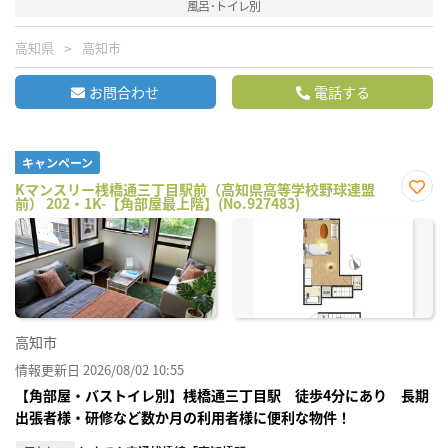
風呂･トイレ別
高知県
高知市
お問合わせ
電話する
キャンペーン
Kマンスリー桟橋通三丁目駅前（高知県高等学校野球連盟
前） 202・1K-【角部屋最上階】(No.927483)
お気
に入
り登
録
高知市
情報更新日 2026/08/02 10:55
【角部屋・バストイレ別】桟橋通三丁目駅 徒歩4分にあり 長期
出張者様・研修など数か月の利用者様に便利な物件！