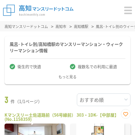
高知マンスリードットコム
高知市
高知橋駅
風呂･トイレ別のウィー
風呂･トイレ別/高知橋駅のマンスリーマンション・ウィーク
リーマンション情報
衛生的で快適
複数名での利用に最適
もっと見る
3
件（1/1ページ）
Kマンスリー土佐道路前（56号線前） 303・1DK-【中部屋】
(No.1158359)
お気
に入
り登
録