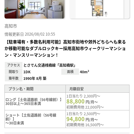
高知市
情報更新日 2026/08/02 10:55
【駐車場有・多数名利用可能】高知市街地や郊外どちらへも来る
か移動可能なダブルロックキー採用高知市ウィークリーマンショ
ン・マンスリーマンション！
アクセス
とさでん交通桟橋線「高知橋駅」
間取り
1DK
面積
40m²
築年数
1990年 8月 築
プラン名・期間
月額目安
1日当たり 2,300円～
ロング【土佐道路前（56号線前）】
88,800
円/月～
30日以上～365日未満
初期費用他 22,000円～
1日当たり 2,500円～
ショート【土佐道路前（56号線
94,800
前）】
円/月～
～30日未満
初期費用他 16,500円～