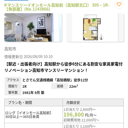
Kマンスリーイオンモール高知前（高知駅北口） 305・1R-
【角部屋】(No.1143866)
お気
に入
り登
録
高知市
情報更新日 2026/08/09 10:10
【駅近・出張者向け】高知駅から徒歩6分にある割安な家具家電付
リノベーション高知市マンスリーマンション！
アクセス
とさでん交通桟橋線「高知橋駅」徒歩12分
間取り
1R
面積
22m²
築年数
1981年 9月 築
プラン名・期間
月額目安
1日当たり 2,900円～
ロング【イオンモール高知前】
106,800
円/月～
30日以上～365日未満
初期費用他 22,000円～
1日当たり 3,100円～