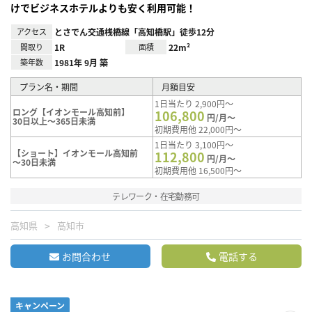
けでビジネスホテルよりも安く利用可能！
アクセス
とさでん交通桟橋線「高知橋駅」徒歩12分
間取り
1R
面積
22m²
築年数
1981年 9月 築
プラン名・期間
月額目安
1日当たり 2,900円～
ロング【イオンモール高知前】
106,800
円/月～
30日以上～365日未満
初期費用他 22,000円～
1日当たり 3,100円～
【ショート】イオンモール高知前
112,800
円/月～
～30日未満
初期費用他 16,500円～
テレワーク・在宅勤務可
高知県
高知市
お問合わせ
電話する
キャンペーン