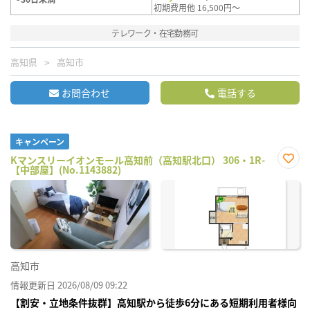
初期費用他 16,500円～
テレワーク・在宅勤務可
高知県
高知市
お問合わせ
電話する
キャンペーン
Kマンスリーイオンモール高知前（高知駅北口） 306・1R-
【中部屋】(No.1143882)
お気
に入
り登
録
高知市
情報更新日 2026/08/09 09:22
【割安・立地条件抜群】高知駅から徒歩6分にある短期利用者様向