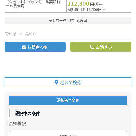
【ショート】イオンモール高知前
112,800
円/月～
～30日未満
初期費用他 16,500円～
テレワーク・在宅勤務可
高知県
高知市
お問合わせ
電話する
地図で検索
選択条件変更
選択中の条件
高知橋駅