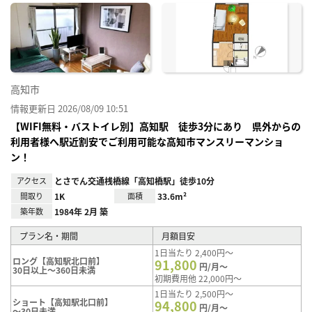
に入
り登
録
高知市
情報更新日 2026/08/09 10:51
【WIFI無料・バストイレ別】高知駅 徒歩3分にあり 県外からの
利用者様へ駅近割安でご利用可能な高知市マンスリーマンショ
ン！
アクセス
とさでん交通桟橋線「高知橋駅」徒歩10分
間取り
1K
面積
33.6m²
築年数
1984年 2月 築
プラン名・期間
月額目安
1日当たり 2,400円～
ロング【高知駅北口前】
91,800
円/月～
30日以上～360日未満
初期費用他 22,000円～
1日当たり 2,500円～
ショート【高知駅北口前】
94,800
円/月～
～30日未満