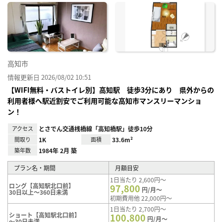
に入
り登
録
高知市
情報更新日 2026/08/02 10:51
【WIFI無料・バストイレ別】高知駅 徒歩3分にあり 県外からの
利用者様へ駅近割安でご利用可能な高知市マンスリーマンショ
ン！
アクセス
とさでん交通桟橋線「高知橋駅」徒歩10分
間取り
1K
面積
33.6m²
築年数
1984年 2月 築
プラン名・期間
月額目安
1日当たり 2,600円～
ロング【高知駅北口前】
97,800
円/月～
30日以上～360日未満
初期費用他 22,000円～
1日当たり 2,700円～
ショート【高知駅北口前】
100,800
円/月～
～30日未満