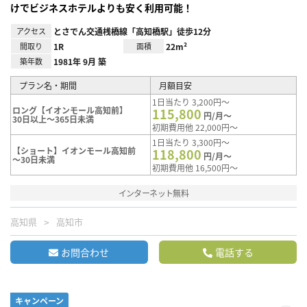
けでビジネスホテルよりも安く利用可能！
アクセス
とさでん交通桟橋線「高知橋駅」徒歩12分
間取り
1R
面積
22m²
築年数
1981年 9月 築
プラン名・期間
月額目安
1日当たり 3,200円～
ロング【イオンモール高知前】
115,800
円/月～
30日以上～365日未満
初期費用他 22,000円～
1日当たり 3,300円～
【ショート】イオンモール高知前
118,800
円/月～
～30日未満
初期費用他 16,500円～
インターネット無料
高知県
高知市
お問合わせ
電話する
キャンペーン