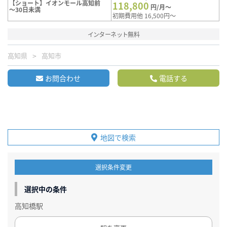
【ショート】イオンモール高知前
118,800
円/月～
～30日未満
初期費用他 16,500円～
インターネット無料
高知県
高知市
お問合わせ
電話する
地図で検索
選択条件変更
選択中の条件
高知橋駅