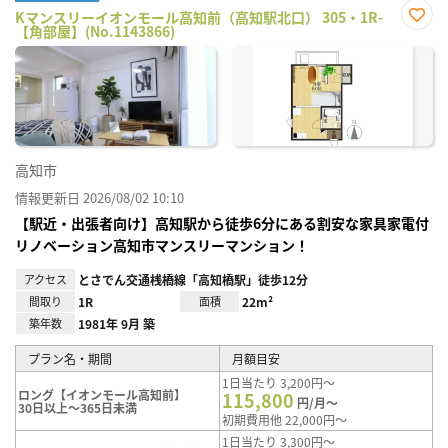
Kマンスリーイオンモール高知前（高知駅北口） 305・1R-
【角部屋】(No.1143866)
お気
に入
り登
録
高知市
情報更新日 2026/08/02 10:10
【駅近・出張者向け】高知駅から徒歩6分にある割安な家具家電付
リノベーション高知市マンスリーマンション！
アクセス
とさでん交通桟橋線「高知橋駅」徒歩12分
間取り
1R
面積
22m²
築年数
1981年 9月 築
プラン名・期間
月額目安
1日当たり 3,200円～
ロング【イオンモール高知前】
115,800
円/月～
30日以上～365日未満
初期費用他 22,000円～
1日当たり 3,300円～