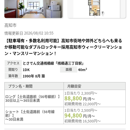
高知市
情報更新日 2026/08/02 10:55
【駐車場有・多数名利用可能】高知市街地や郊外どちらへも来る
か移動可能なダブルロックキー採用高知市ウィークリーマンショ
ン・マンスリーマンション！
アクセス
とさでん交通桟橋線「桟橋通三丁目駅」
間取り
1DK
面積
40m²
築年数
1990年 8月 築
プラン名・期間
月額目安
1日当たり 2,300円～
ロング【土佐道路前（56号線前）】
88,800
円/月～
30日以上～365日未満
初期費用他 22,000円～
1日当たり 2,500円～
ショート【土佐道路前（56号線
94,800
前）】
円/月～
～30日未満
初期費用他 16,500円～