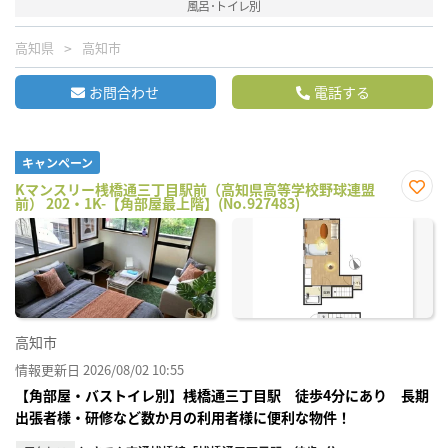
風呂･トイレ別
高知県
高知市
お問合わせ
電話する
キャンペーン
Kマンスリー桟橋通三丁目駅前（高知県高等学校野球連盟
前） 202・1K-【角部屋最上階】(No.927483)
お気
に入
り登
録
高知市
情報更新日 2026/08/02 10:55
【角部屋・バストイレ別】桟橋通三丁目駅 徒歩4分にあり 長期
出張者様・研修など数か月の利用者様に便利な物件！