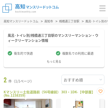
高知マンスリードットコム
高知市
桟橋通三丁目駅
風呂･トイレ別
風呂･トイレ別/桟橋通三丁目駅のマンスリーマンション・ウ
ィークリーマンション情報
衛生的で快適
複数名での利用に最適
もっと見る
2
件（1/1ページ）
Kマンスリー土佐道路前（56号線前） 303・1DK-【中部屋】
(No.1158359)
お気
に入
り登
録