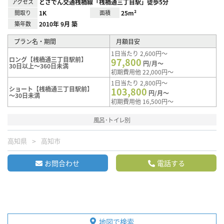
アクセス
とさでん交通桟橋線「桟橋通三丁目駅」徒歩5分
間取り
1K
面積
25m²
築年数
2010年 9月 築
プラン名・期間
月額目安
1日当たり 2,600円～
ロング【桟橋通三丁目駅前】
97,800
円/月～
30日以上～360日未満
初期費用他 22,000円～
1日当たり 2,800円～
ショート【桟橋通三丁目駅前】
103,800
円/月～
～30日未満
初期費用他 16,500円～
風呂･トイレ別
高知県
高知市
お問合わせ
電話する
地図で検索