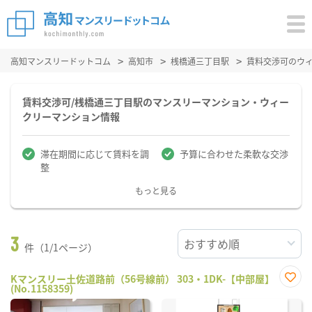
高知マンスリードットコム
高知市
桟橋通三丁目駅
賃料交渉可のウ
賃料交渉可/桟橋通三丁目駅のマンスリーマンション・ウィー
クリーマンション情報
滞在期間に応じて賃料を調
予算に合わせた柔軟な交渉
整
もっと見る
3
件（1/1ページ）
Kマンスリー土佐道路前（56号線前） 303・1DK-【中部屋】
(No.1158359)
お気
に入