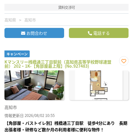
賃料交渉可
高知県
高知市
お問合わせ
電話する
キャンペーン
Kマンスリー桟橋通三丁目駅前（高知県高等学校野球連盟
前） 202・1K-【角部屋最上階】(No.927483)
お気
に入
り登
録
高知市
情報更新日 2026/08/02 10:55
【角部屋・バストイレ別】桟橋通三丁目駅 徒歩4分にあり 長期
出張者様・研修など数か月の利用者様に便利な物件！