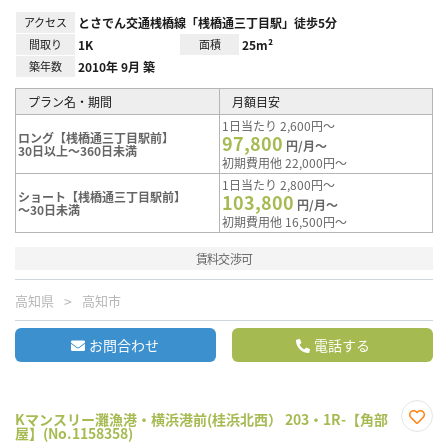
アクセス
とさでん交通桟橋線「桟橋通三丁目駅」徒歩5分
間取り
1K
面積
25m²
築年数
2010年 9月 築
プラン名・期間
月額目安
1日当たり 2,600円～
ロング【桟橋通三丁目駅前】
97,800
円/月～
30日以上～360日未満
初期費用他 22,000円～
1日当たり 2,800円～
ショート【桟橋通三丁目駅前】
103,800
円/月～
～30日未満
初期費用他 16,500円～
賃料交渉可
高知県
高知市
お問合わせ
電話する
Kマンスリー灘漁港・横浜港前(桂浜北西） 203・1R-【角部
屋】(No.1158358)
お気