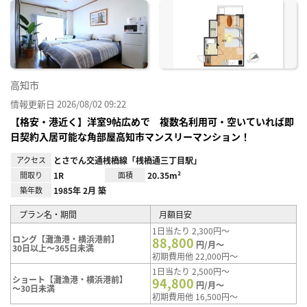
に入
り登
録
高知市
情報更新日 2026/08/02 09:22
【格安・港近く】洋室9帖広めで 複数名利用可・空いていれば即
日契約入居可能な角部屋高知市マンスリーマンション！
アクセス
とさでん交通桟橋線「桟橋通三丁目駅」
間取り
1R
面積
20.35m²
築年数
1985年 2月 築
プラン名・期間
月額目安
1日当たり 2,300円～
ロング【灘漁港・横浜港前】
88,800
円/月～
30日以上～365日未満
初期費用他 22,000円～
1日当たり 2,500円～
ショート【灘漁港・横浜港前】
94,800
円/月～
～30日未満
初期費用他 16,500円～