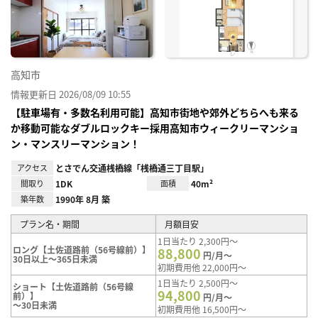
り登
録
高知市
情報更新日 2026/08/09 10:55
【駐車場有・多数名利用可能】高知市街地や郊外どちらへも来る
か移動可能なダブルロックキー採用高知市ウィークリーマンショ
ン・マンスリーマンション！
アクセス
とさでん交通桟橋線「桟橋通三丁目駅」
間取り
1DK
面積
40m²
築年数
1990年 8月 築
プラン名・期間
月額目安
1日当たり 2,300円～
ロング【土佐道路前（56号線前）】
88,800
円/月～
30日以上～365日未満
初期費用他 22,000円～
1日当たり 2,500円～
ショート【土佐道路前（56号線
94,800
前）】
円/月～
～30日未満
初期費用他 16,500円～