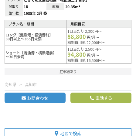
間取り
1R
面積
20.35m²
築年数
1985年 2月 築
プラン名・期間
月額目安
1日当たり 2,300円～
ロング【灘漁港・横浜港前】
88,800
円/月～
30日以上～365日未満
初期費用他 22,000円～
1日当たり 2,500円～
ショート【灘漁港・横浜港前】
94,800
円/月～
～30日未満
初期費用他 16,500円～
駐車場あり
高知県
高知市
お問合わせ
電話する
地図で検索