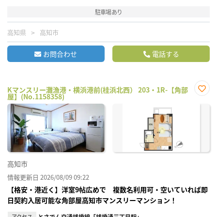
駐車場あり
高知県
高知市
お問合わせ
電話する
Kマンスリー灘漁港・横浜港前(桂浜北西） 203・1R-【角部
屋】(No.1158358)
お気
に入
り登
録
高知市
情報更新日 2026/08/09 09:22
【格安・港近く】洋室9帖広めで 複数名利用可・空いていれば即
日契約入居可能な角部屋高知市マンスリーマンション！
アクセス
とさでん交通桟橋線「桟橋通三丁目駅」