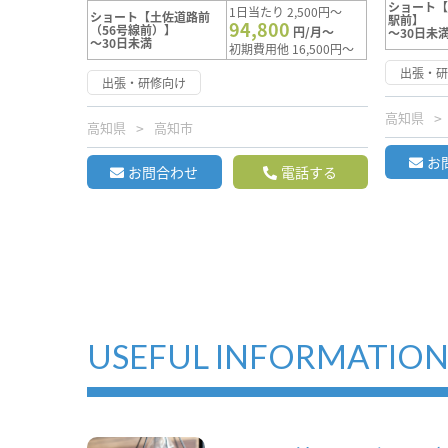
ショート
1日当たり 2,500円～
ショート【土佐道路前
駅前】
94,800
（56号線前）】
円/月～
～30日未
～30日未満
初期費用他 16,500円～
出張・
出張・研修向け
高知県
高知県
高知市
お
お問合わせ
電話する
USEFUL INFORMATIO