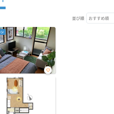
並び順
ーン
お気
に入
り登
録