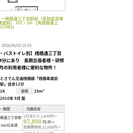
リー桟橋通三丁目駅前（高知県高等
盟前） 202・1K-【角部屋最上
27483)
26/08/02 10:55
・バストイレ別】桟橋通三丁目
4分にあり 長期出張者様・研修
月の利用者様に便利な物件！
とさでん交通桟橋線「桟橋車庫前
駅」徒歩12分
1K
25m²
面積
2010年 9月 築
・期間
月額目安
1日当たり 2,600円～
桟橋通三丁目駅
97,800
円/月～
360日未満
初期費用他 22,000円～