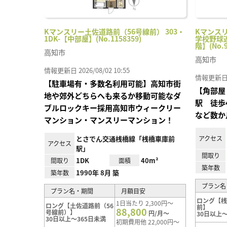
Kマンスリー土佐道路前（56号線前） 303・
Kマンス
1DK-【中部屋】(No.1158359)
学校野球連
階】(No.9
高知市
高知市
情報更新日 2026/08/02 10:55
情報更新日 20
【駐車場有・多数名利用可能】高知市街
【角部屋
地や郊外どちらへも来るか移動可能なダ
駅 徒歩
ブルロックキー採用高知市ウィークリー
など数か
マンション・マンスリーマンション！
とさでん交通桟橋線「桟橋車庫前
アクセス
アクセス
駅」
間取り
1DK
40m²
間取り
面積
築年数
1990年 8月 築
築年数
プラン名
プラン名・期間
月額目安
ロング【
1日当たり 2,300円～
ロング【土佐道路前（56
前】
88,800
号線前）】
円/月～
30日以上～
30日以上～365日未満
初期費用他 22,000円～