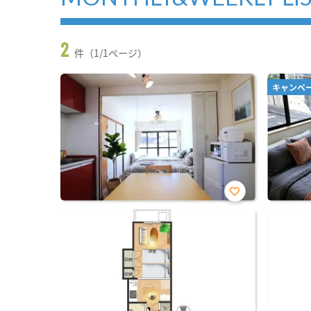
2
件（1/1ページ）
キャンペ
お気
に入
り登
録