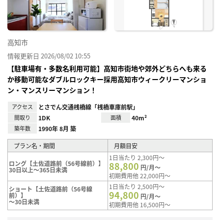
高知市
情報更新日 2026/08/02 10:55
【駐車場有・多数名利用可能】高知市街地や郊外どちらへも来る
か移動可能なダブルロックキー採用高知市ウィークリーマンショ
ン・マンスリーマンション！
アクセス
とさでん交通桟橋線「桟橋車庫前駅」
間取り
1DK
面積
40m²
築年数
1990年 8月 築
プラン名・期間
月額目安
1日当たり 2,300円～
ロング【土佐道路前（56号線前）】
88,800
円/月～
30日以上～365日未満
初期費用他 22,000円～
1日当たり 2,500円～
ショート【土佐道路前（56号線
94,800
前）】
円/月～
～30日未満
初期費用他 16,500円～