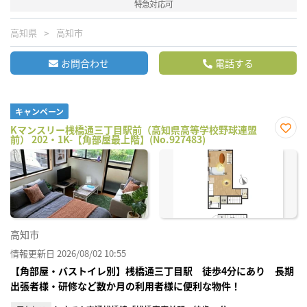
特急対応可
高知県
高知市
お問合わせ
電話する
キャンペーン
Kマンスリー桟橋通三丁目駅前（高知県高等学校野球連盟
前） 202・1K-【角部屋最上階】(No.927483)
お気
に入
り登
録
高知市
情報更新日 2026/08/02 10:55
【角部屋・バストイレ別】桟橋通三丁目駅 徒歩4分にあり 長期
出張者様・研修など数か月の利用者様に便利な物件！