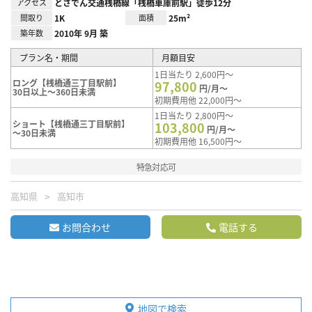
アクセス
とさでん交通桟橋線「桟橋車庫前駅」徒歩12分
間取り
1K
面積
25m²
築年数
2010年 9月 築
プラン名・期間
月額目安
1日当たり 2,600円～
ロング【桟橋通三丁目駅前】
97,800
円/月～
30日以上～360日未満
初期費用他 22,000円～
1日当たり 2,800円～
ショート【桟橋通三丁目駅前】
103,800
円/月～
～30日未満
初期費用他 16,500円～
特急対応可
高知県
高知市
お問合わせ
電話する
地図で検索