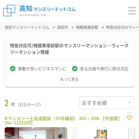
高知マンスリードットコム
高知市
桟橋車庫前駅
特急対応可のウィ
特急対応可/桟橋車庫前駅のマンスリーマンション・ウィーク
リーマンション情報
移動が多いビジネスマンに
急な出張や旅行に即日対応
もっと見る
2
件（1/1ページ）
Kマンスリー土佐道路前（56号線前） 303・1DK-【中部屋】
(No.1158359)
お気
に入
り登
録