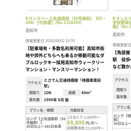
Kマンスリー土佐道路前（56号線前） 303・
Kマンス
1DK-【中部屋】(No.1158359)
学校野球連
階】(No.9
高知市
高知市
情報更新日 2026/08/02 10:55
情報更新日 20
【駐車場有・多数名利用可能】高知市街
【角部屋
地や郊外どちらへも来るか移動可能なダ
駅 徒歩
ブルロックキー採用高知市ウィークリー
など数か
マンション・マンスリーマンション！
とさでん交通桟橋線「桟橋車庫前
アクセス
アクセス
駅」
間取り
1DK
40m²
間取り
面積
築年数
1990年 8月 築
築年数
プラン名
プラン名・期間
月額目安
ロング【
1日当たり 2,300円～
ロング【土佐道路前（56
前】
88,800
号線前）】
円/月～
30日以上～
30日以上～365日未満
初期費用他 22,000円～