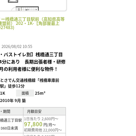
リー桟橋通三丁目駅前（高知県高等
盟前） 202・1K-【角部屋最上
27483)
26/08/02 10:55
・バストイレ別】桟橋通三丁目
4分にあり 長期出張者様・研修
月の利用者様に便利な物件！
とさでん交通桟橋線「桟橋車庫前
駅」徒歩12分
1K
25m²
面積
2010年 9月 築
・期間
月額目安
1日当たり 2,600円～
桟橋通三丁目駅
97,800
円/月～
360日未満
初期費用他 22,000円～