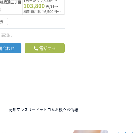
1日当たり 2,800円～
【桟橋通三丁目
103,800
円/月～
満
初期費用他 16,500円～
不要
高知市
問合わせ
電話する
N
高知マンスリードットコムお役立ち情報