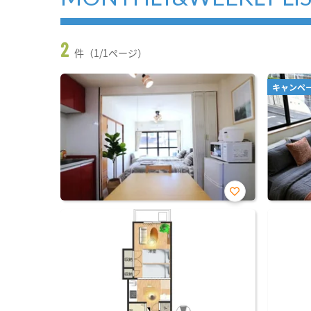
2
件（1/1ページ）
キャンペ
お気
に入
り登
録