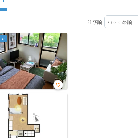
並び順
ーン
お気
に入
り登
録