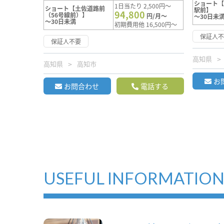
ショート
1日当たり 2,500円～
ショート【土佐道路前
駅前】
94,800
（56号線前）】
円/月～
～30日未
～30日未満
初期費用他 16,500円～
保証人
保証人不要
高知県
高知県
高知市
お
お問合わせ
電話する
USEFUL INFORMATIO