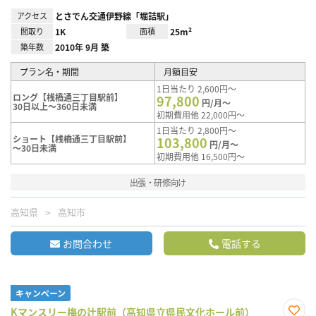
アクセス
とさでん交通伊野線「堀詰駅」
間取り
1K
面積
25m²
築年数
2010年 9月 築
プラン名・期間
月額目安
1日当たり 2,600円～
ロング【桟橋通三丁目駅前】
97,800
円/月～
30日以上～360日未満
初期費用他 22,000円～
1日当たり 2,800円～
ショート【桟橋通三丁目駅前】
103,800
円/月～
～30日未満
初期費用他 16,500円～
出張・研修向け
高知県
高知市
お問合わせ
電話する
キャンペーン
Kマンスリー梅の辻駅前（高知県立県民文化ホール前）