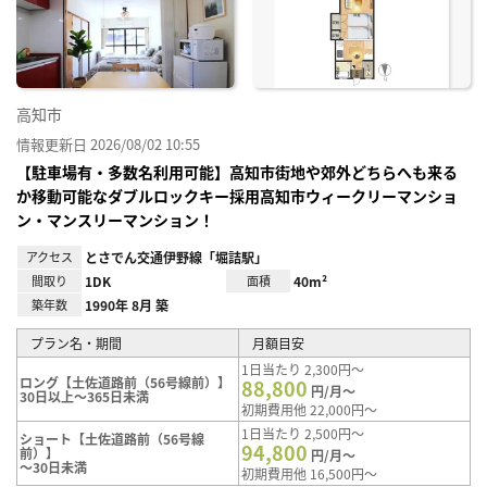
り登
録
高知市
情報更新日 2026/08/02 10:55
【駐車場有・多数名利用可能】高知市街地や郊外どちらへも来る
か移動可能なダブルロックキー採用高知市ウィークリーマンショ
ン・マンスリーマンション！
アクセス
とさでん交通伊野線「堀詰駅」
間取り
1DK
面積
40m²
築年数
1990年 8月 築
プラン名・期間
月額目安
1日当たり 2,300円～
ロング【土佐道路前（56号線前）】
88,800
円/月～
30日以上～365日未満
初期費用他 22,000円～
1日当たり 2,500円～
ショート【土佐道路前（56号線
94,800
前）】
円/月～
～30日未満
初期費用他 16,500円～