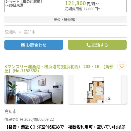
ショート【梅の辻駅前】
121,800
円/月～
～30日未満
初期費用他 22,000円～
出張・研修向け
高知県
高知市
お問合わせ
電話する
Kマンスリー灘漁港・横浜港前(桂浜北西） 203・1R-【角部
屋】(No.1158358)
お気
に入
り登
録
高知市
情報更新日 2026/08/02 09:22
【格安・港近く】洋室9帖広めで 複数名利用可・空いていれば即