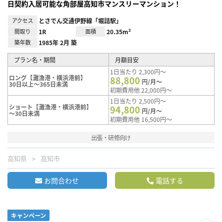
日契約入居可能な角部屋高知市マンスリーマンション！
アクセス
とさでん交通伊野線「堀詰駅」
間取り
1R
面積
20.35m²
築年数
1985年 2月 築
プラン名・期間
月額目安
1日当たり 2,300円～
ロング【灘漁港・横浜港前】
88,800
円/月～
30日以上～365日未満
初期費用他 22,000円～
1日当たり 2,500円～
ショート【灘漁港・横浜港前】
94,800
円/月～
～30日未満
初期費用他 16,500円～
出張・研修向け
高知県
高知市
お問合わせ
電話する
キャンペーン