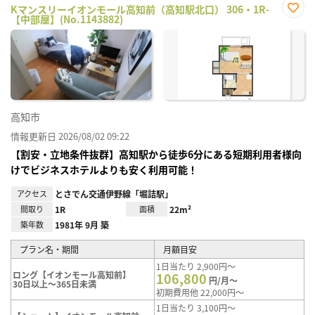
Kマンスリーイオンモール高知前（高知駅北口） 306・1R-
【中部屋】(No.1143882)
お気
に入
り登
録
高知市
情報更新日 2026/08/02 09:22
【割安・立地条件抜群】高知駅から徒歩6分にある短期利用者様向
けでビジネスホテルよりも安く利用可能！
アクセス
とさでん交通伊野線「堀詰駅」
間取り
1R
面積
22m²
築年数
1981年 9月 築
プラン名・期間
月額目安
1日当たり 2,900円～
ロング【イオンモール高知前】
106,800
円/月～
30日以上～365日未満
初期費用他 22,000円～
1日当たり 3,100円～