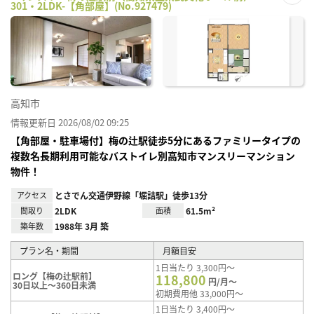
301・2LDK-【角部屋】(No.927479)
お気
に入
り登
録
高知市
情報更新日 2026/08/02 09:25
【角部屋・駐車場付】梅の辻駅徒歩5分にあるファミリータイプの
複数名長期利用可能なバストイレ別高知市マンスリーマンション
物件！
アクセス
とさでん交通伊野線「堀詰駅」徒歩13分
間取り
2LDK
面積
61.5m²
築年数
1988年 3月 築
プラン名・期間
月額目安
1日当たり 3,300円～
ロング【梅の辻駅前】
118,800
円/月～
30日以上～360日未満
初期費用他 33,000円～
1日当たり 3,400円～