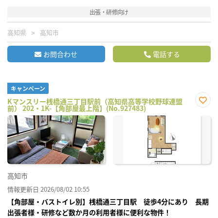
出張・研修向け
高知県
高知市
お問合わせ
電話する
キャンペーン
Kマンスリー桟橋通三丁目駅前（高知県高等学校野球連盟
前） 202・1K-【角部屋最上階】(No.927483)
お気
に入
り登
録
高知市
情報更新日 2026/08/02 10:55
【角部屋・バストイレ別】桟橋通三丁目駅 徒歩4分にあり 長期
出張者様・研修など数か月の利用者様に便利な物件！