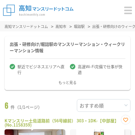
高知マンスリードットコム
高知市
堀詰駅
出張・研修向けのウィー
出張・研修向け/堀詰駅のマンスリーマンション・ウィークリ
ーマンション情報
駅近でビジネスエリアへ直
高速Wi-Fi完備で仕事が快
行
適
もっと見る
6
件（1/1ページ）
Kマンスリー土佐道路前（56号線前） 303・1DK-【中部屋】
(No.1158359)
お気
に入