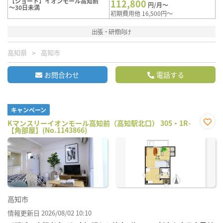
【ショート】イオンモール高知前
112,800
円/月～
～30日未満
初期費用他 16,500円～
出張・研修向け
高知県
高知市
お問合わせ
電話する
キャンペーン
Kマンスリーイオンモール高知前（高知駅北口） 305・1R-
【角部屋】(No.1143866)
お気
に入
り登
録
高知市
情報更新日 2026/08/02 10:10