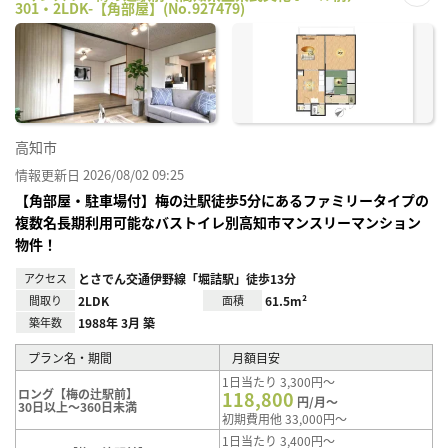
301・2LDK-【角部屋】(No.927479)
お気
に入
り登
録
高知市
情報更新日 2026/08/02 09:25
【角部屋・駐車場付】梅の辻駅徒歩5分にあるファミリータイプの
複数名長期利用可能なバストイレ別高知市マンスリーマンション
物件！
アクセス
とさでん交通伊野線「堀詰駅」徒歩13分
間取り
2LDK
面積
61.5m²
築年数
1988年 3月 築
プラン名・期間
月額目安
1日当たり 3,300円～
ロング【梅の辻駅前】
118,800
円/月～
30日以上～360日未満
初期費用他 33,000円～
1日当たり 3,400円～