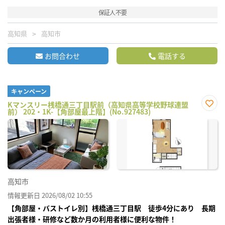
保証人不要
高知県
高知市
お問合わせ
電話する
キャンペーン
Kマンスリー桟橋通三丁目駅前（高知県高等学校野球連盟
前） 202・1K-【角部屋最上階】(No.927483)
お気
に入
り登
録
高知市
情報更新日 2026/08/02 10:55
【角部屋・バストイレ別】桟橋通三丁目駅 徒歩4分にあり 長期
出張者様・研修など数か月の利用者様に便利な物件！