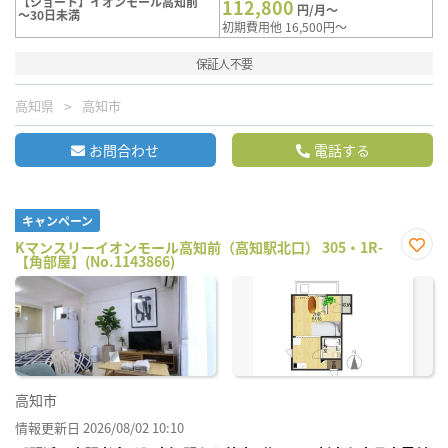
【ショート】イオンモール高知前
112,800
円/月～
～30日未満
初期費用他 16,500円～
保証人不要
高知県
高知市
お問合わせ
電話する
キャンペーン
Kマンスリーイオンモール高知前（高知駅北口） 305・1R-
【角部屋】(No.1143866)
お気
に入
り登
録
高知市
情報更新日 2026/08/02 10:10