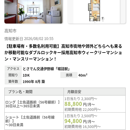
り登
録
高知市
情報更新日 2026/08/02 10:55
【駐車場有・多数名利用可能】高知市街地や郊外どちらへも来る
か移動可能なダブルロックキー採用高知市ウィークリーマンショ
ン・マンスリーマンション！
アクセス
とさでん交通伊野線「堀詰駅」
間取り
1DK
面積
40m²
築年数
1990年 8月 築
プラン名・期間
月額目安
1日当たり 2,300円～
ロング【土佐道路前（56号線前）】
88,800
円/月～
30日以上～365日未満
初期費用他 22,000円～
1日当たり 2,500円～
ショート【土佐道路前（56号線
94,800
前）】
円/月～
～30日未満
初期費用他 16,500円～