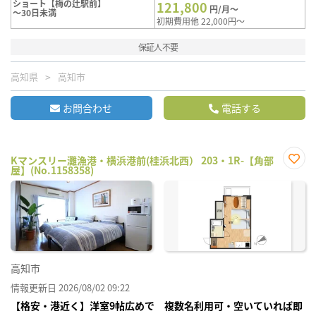
ショート【梅の辻駅前】
121,800
円/月～
～30日未満
初期費用他 22,000円～
保証人不要
高知県
高知市
お問合わせ
電話する
Kマンスリー灘漁港・横浜港前(桂浜北西） 203・1R-【角部
屋】(No.1158358)
お気
に入
り登
録
高知市
情報更新日 2026/08/02 09:22
【格安・港近く】洋室9帖広めで 複数名利用可・空いていれば即