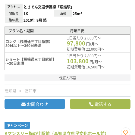
アクセス
とさでん交通伊野線「堀詰駅」
間取り
1K
面積
25m²
築年数
2010年 9月 築
プラン名・期間
月額目安
1日当たり 2,600円～
ロング【桟橋通三丁目駅前】
97,800
円/月～
30日以上～360日未満
初期費用他 22,000円～
1日当たり 2,800円～
ショート【桟橋通三丁目駅前】
103,800
円/月～
～30日未満
初期費用他 16,500円～
保証人不要
高知県
高知市
お問合わせ
電話する
キャンペーン
Kマンスリー梅の辻駅前（高知県立県民文化ホール前）