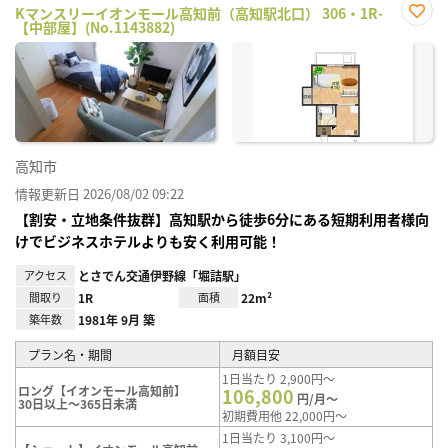
Kマンスリーイオンモール高知前（高知駅北口） 306・1R-
【中部屋】(No.1143882)
お気
に入
り登
録
高知市
情報更新日 2026/08/02 09:22
【割安・立地条件抜群】高知駅から徒歩6分にある短期利用者様向
けでビジネスホテルよりも安く利用可能！
アクセス
とさでん交通伊野線「堀詰駅」
間取り
1R
面積
22m²
築年数
1981年 9月 築
プラン名・期間
月額目安
1日当たり 2,900円～
ロング【イオンモール高知前】
106,800
円/月～
30日以上～365日未満
初期費用他 22,000円～
1日当たり 3,100円～