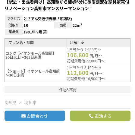
【駅近・出張者向け】高知駅から徒歩6分にある割安な家具家電付
リノベーション高知市マンスリーマンション！
アクセス
とさでん交通伊野線「堀詰駅」
間取り
1R
面積
22m²
築年数
1981年 9月 築
プラン名・期間
月額目安
1日当たり 2,900円～
ロング【イオンモール高知前】
106,800
円/月～
30日以上～365日未満
初期費用他 22,000円～
1日当たり 3,100円～
【ショート】イオンモール高知前
112,800
円/月～
～30日未満
初期費用他 16,500円～
保証人不要
高知県
高知市
お問合わせ
電話する