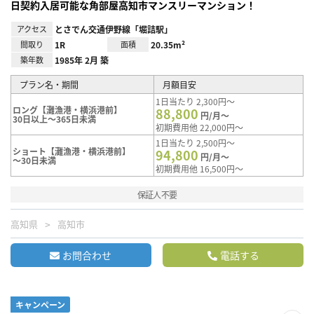
日契約入居可能な角部屋高知市マンスリーマンション！
アクセス
とさでん交通伊野線「堀詰駅」
間取り
1R
面積
20.35m²
築年数
1985年 2月 築
プラン名・期間
月額目安
1日当たり 2,300円～
ロング【灘漁港・横浜港前】
88,800
円/月～
30日以上～365日未満
初期費用他 22,000円～
1日当たり 2,500円～
ショート【灘漁港・横浜港前】
94,800
円/月～
～30日未満
初期費用他 16,500円～
保証人不要
高知県
高知市
お問合わせ
電話する
キャンペーン