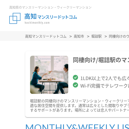
高知県のマンスリーマンション・ウィークリーマンション
高知マンスリードットコム
高知市
堀詰駅
同棲向けの
同棲向け/堀詰駅の
1LDK以上で2人でも広
Wi-Fi完備でテレワー
堀詰駅の同棲向けのマンスリーマンション・ウィークリー
適な居住空間を提供します。通常は広々とした間取りやプ
するサポートがあります。場所によっては恋人やパートナ
MONTHLY&WEEKLY LI