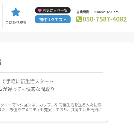
お気に入り一覧
営業時間：9:00am～6:00pm
050-7587-4082
物件リクエスト
こだわり検索
報
きで手軽に新生活スタート
ムが違っても快適な間取り
ークリーマンションは、カップルや同棲生活を送る人々に快
また、設備やアメニティも充実しており、共同生活を円滑に