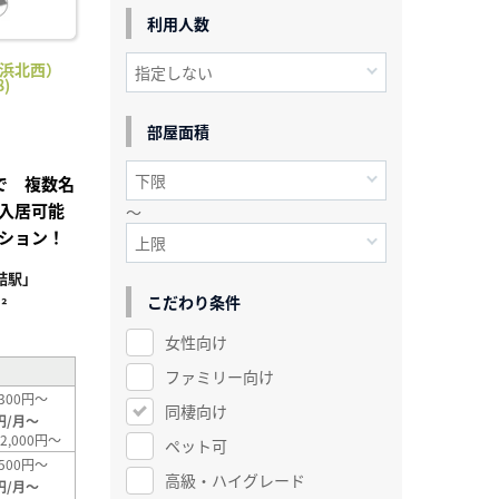
利用人数
桂浜北西）
)
部屋面積
で 複数名
入居可能
～
ション！
詰駅」
こだわり条件
²
女性向け
ファミリー向け
300円～
同棲向け
円/月～
2,000円～
ペット可
500円～
高級・ハイグレード
円/月～