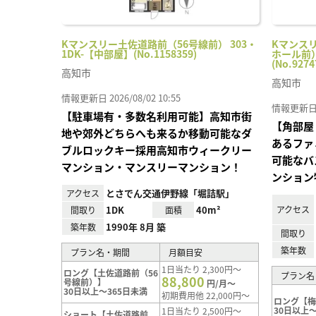
Kマンスリー土佐道路前（56号線前） 303・
Kマンス
1DK-【中部屋】(No.1158359)
ホール前）
(No.9274
高知市
高知市
情報更新日 2026/08/02 10:55
情報更新日 20
【駐車場有・多数名利用可能】高知市街
【角部屋
地や郊外どちらへも来るか移動可能なダ
あるファ
ブルロックキー採用高知市ウィークリー
可能なバ
マンション・マンスリーマンション！
ンション
とさでん交通伊野線「堀詰駅」
アクセス
1DK
40m²
アクセス
間取り
面積
1990年 8月 築
築年数
間取り
築年数
プラン名・期間
月額目安
1日当たり 2,300円～
ロング【土佐道路前（56
プラン名
88,800
号線前）】
円/月～
30日以上～365日未満
初期費用他 22,000円～
ロング【
30日以上～
1日当たり 2,500円～
ショート【土佐道路前