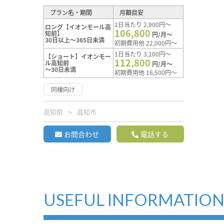
プラン名・期間
月額目安
1日当たり 2,900円～
ロング【イオンモール高
106,800
知前】
円/月～
30日以上～365日未満
初期費用他 22,000円～
1日当たり 3,100円～
【ショート】イオンモー
112,800
ル高知前
円/月～
～30日未満
初期費用他 16,500円～
同棲向け
高知県
高知市
お問合わせ
電話する
USEFUL INFORMATIO