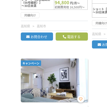
94,800
（56号線前）】
円/月～
～30日未満
初期費用他 16,500円～
ショート
～30日未
同棲向け
同棲向
高知県
高知市
高知県
お問合わせ
電話する
お
キャンペーン
お気