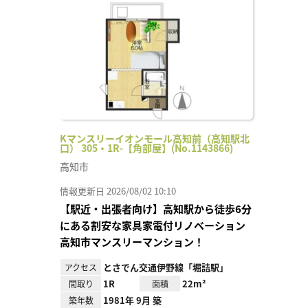
に入
り登
録
Kマンスリーイオンモール高知前（高知駅北
口） 305・1R-【角部屋】(No.1143866)
高知市
情報更新日 2026/08/02 10:10
【駅近・出張者向け】高知駅から徒歩6分
にある割安な家具家電付リノベーション
高知市マンスリーマンション！
とさでん交通伊野線「堀詰駅」
アクセス
1R
22m²
間取り
面積
1981年 9月 築
築年数