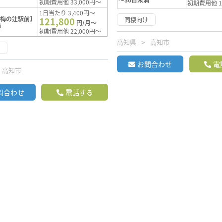
初期費用他 33,000円～
初期費用他 1
1日当たり 3,400円～
【梅の辻駅前】
121,800
同棲向け
円/月～
満
初期費用他 22,000円～
高知県
高知市
け
お問合わせ
電
高知市
問合わせ
電話する