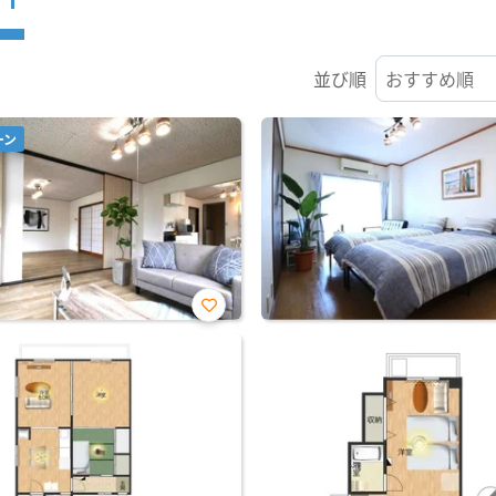
並び順
ーン
お気
に入
り登
録