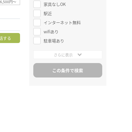
6,500円～
家具なしOK
駅近
インターネット無料
wifiあり
話する
駐車場あり
さらに表示