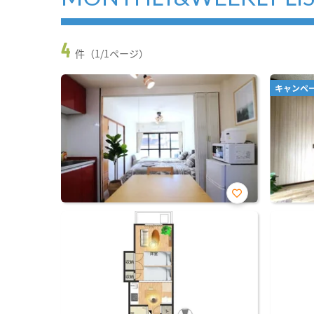
4
件（1/1ページ）
キャンペ
お気
に入
り登
録