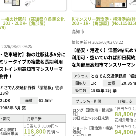
リー梅の辻駅前（高知県立県民文化
Kマンスリー灘漁港・横浜港前(
 301・2LDK-【角部屋】
203・1R-【角部屋】(No.1158358
79)
高知市
情報更新日 2026/08/02 09:22
26/08/02 09:25
【格安・港近く】洋室9帖広め
・駐車場付】梅の辻駅徒歩5分に
利用可・空いていれば即日契約
ミリータイプの複数名長期利用
な角部屋高知市マンスリーマン
ストイレ別高知市マンスリーマ
物件！
とさでん交通伊野線「堀
アクセス
1R
20.35m
間取り
面積
とさでん交通伊野線「堀詰駅」徒歩
1985年 2月 築
築年数
13分
2LDK
61.5m²
面積
プラン名・期間
月額目安
1988年 3月 築
1日当たり 2,
ロング【灘漁港・横浜港
88,800
前】
30日以上～365日未満
・期間
月額目安
初期費用他 2
1日当たり 3,300円～
1日当たり 2,
ショート【灘漁港・横浜
梅の辻駅前】
118,800
94,800
円/月～
港前】
360日未満
～30日未満