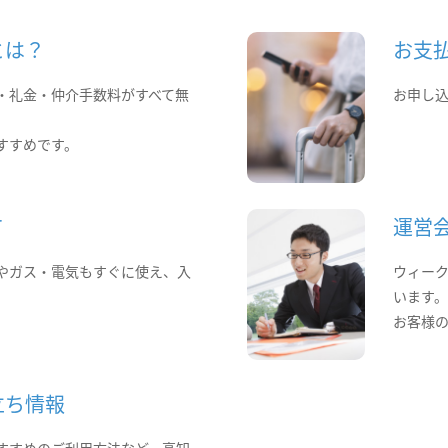
とは？
お支
・礼金・仲介手数料がすべて無
お申し
すすめです。
て
運営
やガス・電気もすぐに使え、入
ウィー
います
お客様
立ち情報
すすめのご利用方法など、高知