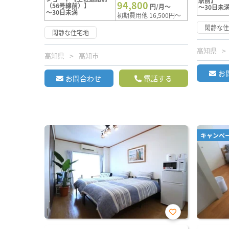
駅前】
94,800
（56号線前）】
円/月～
～30日未
～30日未満
初期費用他 16,500円～
閑静な
閑静な住宅地
高知県
高知県
高知市
お
お問合わせ
電話する
キャンペ
お気