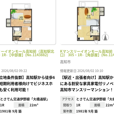
に入
り登
録
リーイオンモール高知前（高知駅北
Kマンスリーイオンモール高知前
・1R-【中部屋】(No.1143882)
口） 305・1R-【角部屋】(No.114
高知市
26/08/02 09:22
情報更新日 2026/08/02 10:10
立地条件抜群】高知駅から徒歩6
【駅近・出張者向け】高知駅か
短期利用者様向けでビジネスホ
にある割安な家具家電付リノベ
も安く利用可能！
高知市マンスリーマンション！
とさでん交通伊野線「大橋通駅」
とさでん交通伊野線「大
アクセス
1R
22m²
1R
22m
面積
間取り
面積
1981年 9月 築
1981年 9月 築
築年数