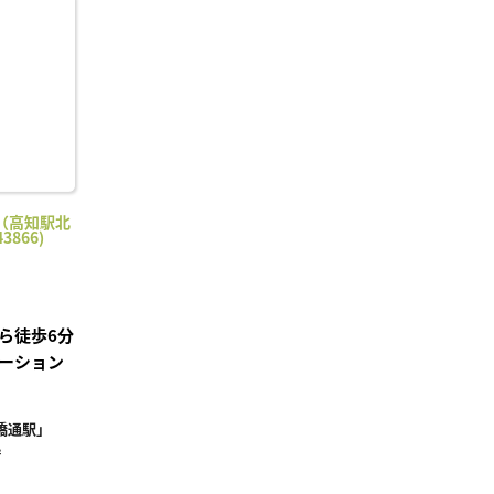
に入
り登
録
（高知駅北
3866)
ら徒歩6分
ーション
橋通駅」
²