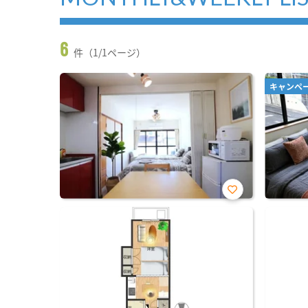
6
件（1/1ページ）
キャンペ
お気
に入
り登
録