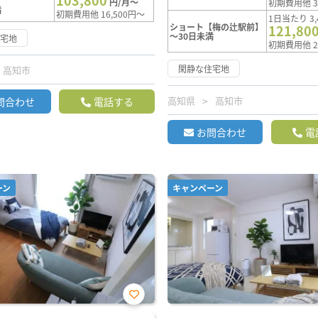
103,800
円/月～
初期費用他 3
満
初期費用他 16,500円～
1日当たり 3,
ショート【梅の辻駅前】
121,80
～30日未満
住宅地
初期費用他 2
閑静な住宅地
高知市
高知県
高知市
問合わせ
電話する
お問合わせ
電
ーン
キャンペーン
お気