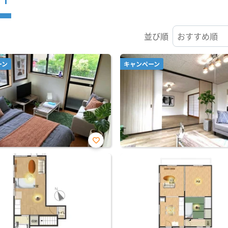
並び順
ーン
キャンペーン
お気
に入
り登
録