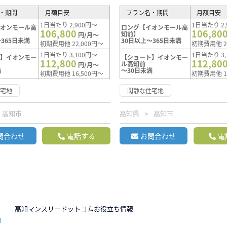
・期間
月額目安
プラン名・期間
月額目安
1日当たり 2,900円～
1日当たり 2,
イオンモール高
ロング【イオンモール高
106,800
106,80
知前】
円/月～
365日未満
30日以上～365日未満
初期費用他 22,000円～
初期費用他 2
1日当たり 3,100円～
1日当たり 3,
ト】イオンモー
【ショート】イオンモー
112,800
112,80
ル高知前
円/月～
満
～30日未満
初期費用他 16,500円～
初期費用他 1
住宅地
閑静な住宅地
高知市
高知県
高知市
問合わせ
電話する
お問合わせ
電
N
高知マンスリードットコムお役立ち情報