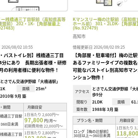
リー桟橋通三丁目駅前（高知県高等
Kマンスリー梅の辻駅前（高知県
盟前） 202・1K-【角部屋最上
ホール前） 301・2LDK-【角部屋
27483)
(No.927479)
高知市
26/08/02 10:55
情報更新日 2026/08/02 09:25
・バストイレ別】桟橋通三丁目
【角部屋・駐車場付】梅の辻駅
4分にあり 長期出張者様・研修
あるファミリータイプの複数名
月の利用者様に便利な物件！
可能なバストイレ別高知市マン
ンション物件！
とさでん交通伊野線「大橋通駅」
1K
25m²
とさでん交通伊野線「大
面積
アクセス
歩9分
2010年 9月 築
2LDK
61
間取り
面積
・期間
月額目安
1988年 3月 築
築年数
1日当たり 2,600円～
桟橋通三丁目駅
97,800
プラン名・期間
月額目安
円/月～
360日未満
初期費用他 22,000円～
1日当たり 3,
ロング【梅の辻駅前】
118,80
1日当たり 2,800円～
【桟橋通三丁目
30日以上～360日未満