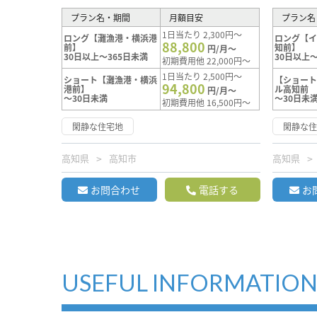
プラン名・期間
月額目安
プラン名
1日当たり 2,300円～
ロング【灘漁港・横浜港
ロング【
88,800
前】
知前】
円/月～
30日以上～365日未満
30日以上～
初期費用他 22,000円～
1日当たり 2,500円～
ショート【灘漁港・横浜
【ショー
94,800
港前】
ル高知前
円/月～
～30日未満
～30日未
初期費用他 16,500円～
閑静な住宅地
閑静な
高知県
高知市
高知県
お問合わせ
電話する
お
USEFUL INFORMATIO