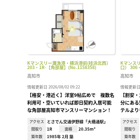
に入
り登
録
Kマンスリー灘漁港・横浜港前(桂浜北西）
Kマンス
203・1R-【角部屋】(No.1158358)
口） 306
高知市
高知市
情報更新日 2026/08/02 09:22
情報更新日 20
【格安・港近く】洋室9帖広めで 複数名
【割安・
利用可・空いていれば即日契約入居可能
分にある
な角部屋高知市マンスリーマンション！
テルより
とさでん交通伊野線「大橋通駅」
アクセス
アクセス
1R
20.35m²
間取り
面積
間取り
1985年 2月 築
築年数
築年数