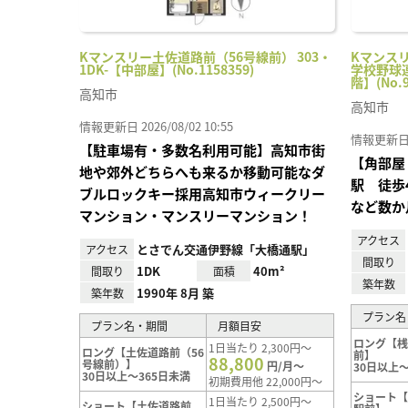
Kマンスリー土佐道路前（56号線前） 303・
Kマンス
1DK-【中部屋】(No.1158359)
学校野球連
階】(No.9
高知市
高知市
情報更新日 2026/08/02 10:55
情報更新日 20
【駐車場有・多数名利用可能】高知市街
【角部屋
地や郊外どちらへも来るか移動可能なダ
駅 徒歩
ブルロックキー採用高知市ウィークリー
など数か
マンション・マンスリーマンション！
アクセス
とさでん交通伊野線「大橋通駅」
アクセス
間取り
1DK
40m²
間取り
面積
築年数
1990年 8月 築
築年数
プラン名
プラン名・期間
月額目安
ロング【
1日当たり 2,300円～
ロング【土佐道路前（56
前】
88,800
号線前）】
円/月～
30日以上～
30日以上～365日未満
初期費用他 22,000円～
ショート
1日当たり 2,500円～
ショート【土佐道路前