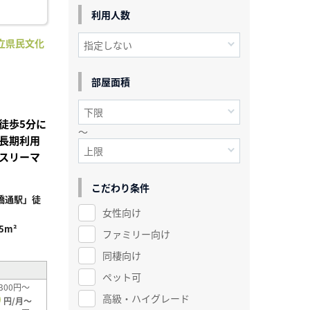
利用人数
立県民文化
】
部屋面積
徒歩5分に
～
長期利用
スリーマ
こだわり条件
橋通駅」徒
女性向け
.5m²
ファミリー向け
同棲向け
ペット可
300円～
0
高級・ハイグレード
円/月～