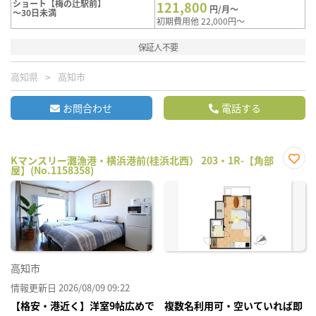
ショート【梅の辻駅前】
121,800
円/月～
～30日未満
初期費用他 22,000円～
保証人不要
高知県
高知市
お問合わせ
電話する
Kマンスリー灘漁港・横浜港前(桂浜北西） 203・1R-【角部
屋】(No.1158358)
お気
に入
り登
録
高知市
情報更新日 2026/08/09 09:22
【格安・港近く】洋室9帖広めで 複数名利用可・空いていれば即