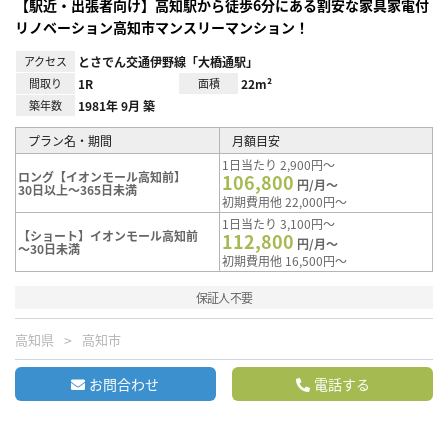
【駅近・出張者向け】高知駅から徒歩6分にある割安な家具家電付
リノベーション高知市マンスリーマンション！
アクセス
とさでん交通伊野線「大橋通駅」
間取り
1R
面積
22m²
築年数
1981年 9月 築
プラン名・期間
月額目安
1日当たり 2,900円～
ロング【イオンモール高知前】
106,800
円/月～
30日以上～365日未満
初期費用他 22,000円～
1日当たり 3,100円～
【ショート】イオンモール高知前
112,800
円/月～
～30日未満
初期費用他 16,500円～
保証人不要
高知県
高知市
お問合わせ
電話する