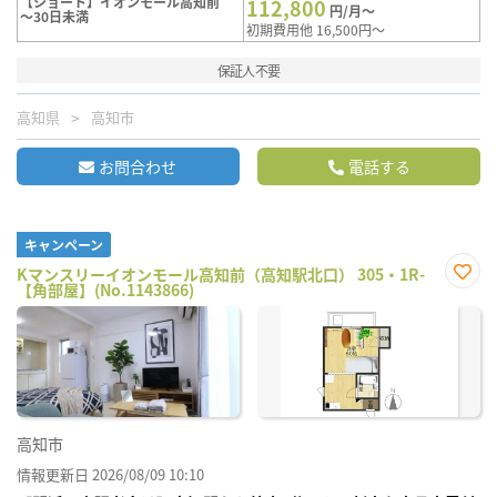
【ショート】イオンモール高知前
112,800
円/月～
～30日未満
初期費用他 16,500円～
保証人不要
高知県
高知市
お問合わせ
電話する
キャンペーン
Kマンスリーイオンモール高知前（高知駅北口） 305・1R-
【角部屋】(No.1143866)
お気
に入
り登
録
高知市
情報更新日 2026/08/09 10:10