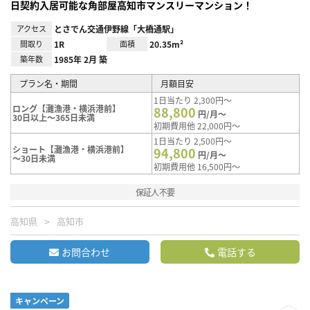
日契約入居可能な角部屋高知市マンスリーマンション！
アクセス
とさでん交通伊野線「大橋通駅」
間取り
1R
面積
20.35m²
築年数
1985年 2月 築
プラン名・期間
月額目安
1日当たり 2,300円～
ロング【灘漁港・横浜港前】
88,800
円/月～
30日以上～365日未満
初期費用他 22,000円～
1日当たり 2,500円～
ショート【灘漁港・横浜港前】
94,800
円/月～
～30日未満
初期費用他 16,500円～
保証人不要
高知県
高知市
お問合わせ
電話する
キャンペーン