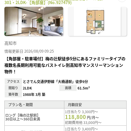
301・2LDK-【角部屋】(No.927479)
お気
に入
り登
録
高知市
情報更新日 2026/08/09 09:25
【角部屋・駐車場付】梅の辻駅徒歩5分にあるファミリータイプの
複数名長期利用可能なバストイレ別高知市マンスリーマンション
物件！
アクセス
とさでん交通伊野線「大橋通駅」徒歩9分
間取り
2LDK
面積
61.5m²
築年数
1988年 3月 築
プラン名・期間
月額目安
1日当たり 3,300円～
ロング【梅の辻駅前】
118,800
円/月～
30日以上～360日未満
初期費用他 33,000円～
1日当たり 3,400円～