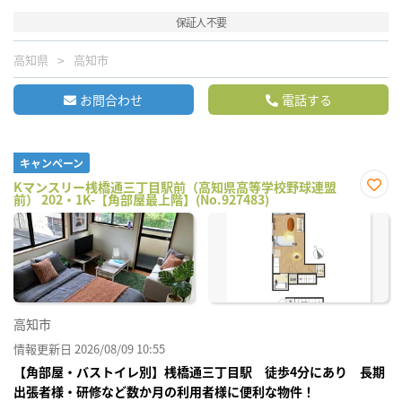
保証人不要
高知県
高知市
お問合わせ
電話する
キャンペーン
Kマンスリー桟橋通三丁目駅前（高知県高等学校野球連盟
前） 202・1K-【角部屋最上階】(No.927483)
お気
に入
り登
録
高知市
情報更新日 2026/08/09 10:55
【角部屋・バストイレ別】桟橋通三丁目駅 徒歩4分にあり 長期
出張者様・研修など数か月の利用者様に便利な物件！