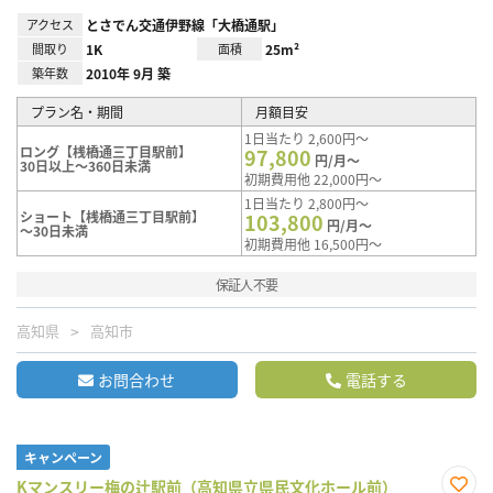
アクセス
とさでん交通伊野線「大橋通駅」
間取り
1K
面積
25m²
築年数
2010年 9月 築
プラン名・期間
月額目安
1日当たり 2,600円～
ロング【桟橋通三丁目駅前】
97,800
円/月～
30日以上～360日未満
初期費用他 22,000円～
1日当たり 2,800円～
ショート【桟橋通三丁目駅前】
103,800
円/月～
～30日未満
初期費用他 16,500円～
保証人不要
高知県
高知市
お問合わせ
電話する
キャンペーン
Kマンスリー梅の辻駅前（高知県立県民文化ホール前）