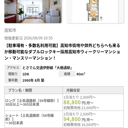
り登
録
高知市
情報更新日 2026/08/09 10:55
【駐車場有・多数名利用可能】高知市街地や郊外どちらへも来る
か移動可能なダブルロックキー採用高知市ウィークリーマンショ
ン・マンスリーマンション！
アクセス
とさでん交通伊野線「大橋通駅」
間取り
1DK
面積
40m²
築年数
1990年 8月 築
プラン名・期間
月額目安
1日当たり 2,300円～
ロング【土佐道路前（56号線前）】
88,800
円/月～
30日以上～365日未満
初期費用他 22,000円～
1日当たり 2,500円～
ショート【土佐道路前（56号線
94,800
前）】
円/月～
～30日未満
初期費用他 16,500円～