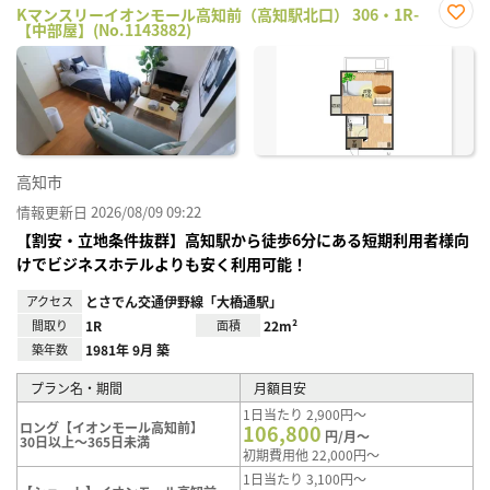
Kマンスリーイオンモール高知前（高知駅北口） 306・1R-
【中部屋】(No.1143882)
お気
に入
り登
録
高知市
情報更新日 2026/08/09 09:22
【割安・立地条件抜群】高知駅から徒歩6分にある短期利用者様向
けでビジネスホテルよりも安く利用可能！
アクセス
とさでん交通伊野線「大橋通駅」
間取り
1R
面積
22m²
築年数
1981年 9月 築
プラン名・期間
月額目安
1日当たり 2,900円～
ロング【イオンモール高知前】
106,800
円/月～
30日以上～365日未満
初期費用他 22,000円～
1日当たり 3,100円～