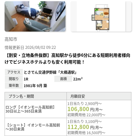
に入
り登
録
高知市
情報更新日 2026/08/02 09:22
【割安・立地条件抜群】高知駅から徒歩6分にある短期利用者様向
けでビジネスホテルよりも安く利用可能！
アクセス
とさでん交通伊野線「大橋通駅」
間取り
1R
面積
22m²
築年数
1981年 9月 築
プラン名・期間
月額目安
1日当たり 2,900円～
ロング【イオンモール高知前】
106,800
円/月～
30日以上～365日未満
初期費用他 22,000円～
1日当たり 3,100円～
【ショート】イオンモール高知前
112,800
円/月～
～30日未満
初期費用他 16,500円～