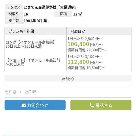
アクセス
とさでん交通伊野線「大橋通駅」
間取り
1R
面積
22m²
築年数
1981年 9月 築
プラン名・期間
月額目安
1日当たり 2,900円～
ロング【イオンモール高知前】
106,800
円/月～
30日以上～365日未満
初期費用他 22,000円～
1日当たり 3,100円～
【ショート】イオンモール高知前
112,800
円/月～
～30日未満
初期費用他 16,500円～
wifiあり
高知県
高知市
お問合わせ
電話する