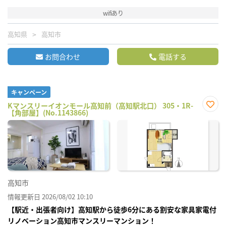
wifiあり
高知県
高知市
お問合わせ
電話する
キャンペーン
Kマンスリーイオンモール高知前（高知駅北口） 305・1R-
【角部屋】(No.1143866)
お気
に入
り登
録
高知市
情報更新日 2026/08/02 10:10
【駅近・出張者向け】高知駅から徒歩6分にある割安な家具家電付
リノベーション高知市マンスリーマンション！