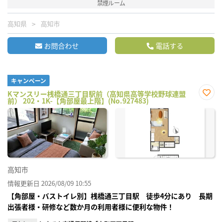
禁煙ルーム
高知県
高知市
お問合わせ
電話する
キャンペーン
Kマンスリー桟橋通三丁目駅前（高知県高等学校野球連盟
前） 202・1K-【角部屋最上階】(No.927483)
お気
に入
り登
録
高知市
情報更新日 2026/08/09 10:55
【角部屋・バストイレ別】桟橋通三丁目駅 徒歩4分にあり 長期
出張者様・研修など数か月の利用者様に便利な物件！