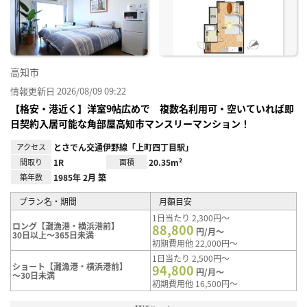
り登
録
高知市
情報更新日 2026/08/09 09:22
【格安・港近く】洋室9帖広めで 複数名利用可・空いていれば即
日契約入居可能な角部屋高知市マンスリーマンション！
アクセス
とさでん交通伊野線「上町四丁目駅」
間取り
1R
面積
20.35m²
築年数
1985年 2月 築
プラン名・期間
月額目安
1日当たり 2,300円～
ロング【灘漁港・横浜港前】
88,800
円/月～
30日以上～365日未満
初期費用他 22,000円～
1日当たり 2,500円～
ショート【灘漁港・横浜港前】
94,800
円/月～
～30日未満
初期費用他 16,500円～