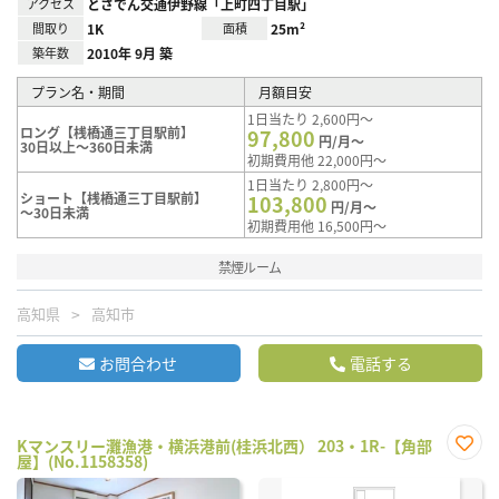
アクセス
とさでん交通伊野線「上町四丁目駅」
間取り
1K
面積
25m²
築年数
2010年 9月 築
プラン名・期間
月額目安
1日当たり 2,600円～
ロング【桟橋通三丁目駅前】
97,800
円/月～
30日以上～360日未満
初期費用他 22,000円～
1日当たり 2,800円～
ショート【桟橋通三丁目駅前】
103,800
円/月～
～30日未満
初期費用他 16,500円～
禁煙ルーム
高知県
高知市
お問合わせ
電話する
Kマンスリー灘漁港・横浜港前(桂浜北西） 203・1R-【角部
屋】(No.1158358)
お気
に入