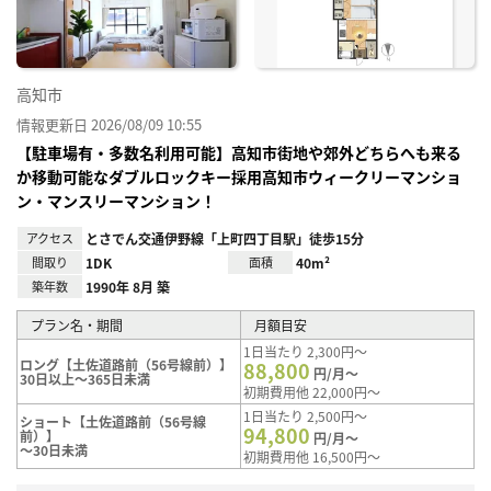
高知市
情報更新日 2026/08/09 10:55
【駐車場有・多数名利用可能】高知市街地や郊外どちらへも来る
か移動可能なダブルロックキー採用高知市ウィークリーマンショ
ン・マンスリーマンション！
アクセス
とさでん交通伊野線「上町四丁目駅」徒歩15分
間取り
1DK
面積
40m²
築年数
1990年 8月 築
プラン名・期間
月額目安
1日当たり 2,300円～
ロング【土佐道路前（56号線前）】
88,800
円/月～
30日以上～365日未満
初期費用他 22,000円～
1日当たり 2,500円～
ショート【土佐道路前（56号線
94,800
前）】
円/月～
～30日未満
初期費用他 16,500円～