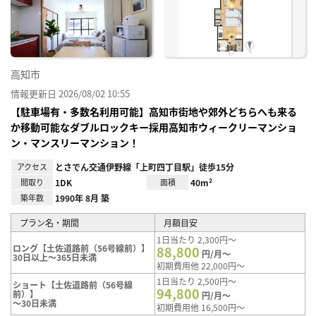
り登
録
高知市
情報更新日 2026/08/02 10:55
【駐車場有・多数名利用可能】高知市街地や郊外どちらへも来る
か移動可能なダブルロックキー採用高知市ウィークリーマンショ
ン・マンスリーマンション！
アクセス
とさでん交通伊野線「上町四丁目駅」徒歩15分
間取り
1DK
面積
40m²
築年数
1990年 8月 築
プラン名・期間
月額目安
1日当たり 2,300円～
ロング【土佐道路前（56号線前）】
88,800
円/月～
30日以上～365日未満
初期費用他 22,000円～
1日当たり 2,500円～
ショート【土佐道路前（56号線
94,800
前）】
円/月～
～30日未満
初期費用他 16,500円～