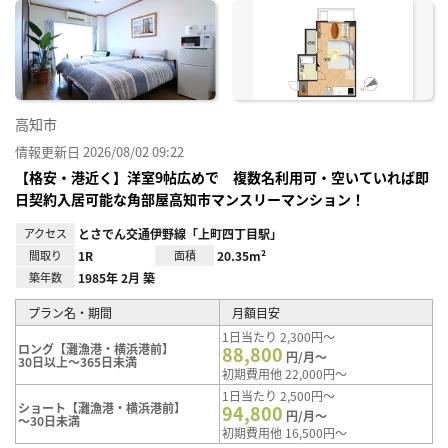
に入
り登
録
高知市
情報更新日 2026/08/02 09:22
【格安・港近く】洋室9帖広めで 複数名利用可・空いていれば即
日契約入居可能な角部屋高知市マンスリーマンション！
アクセス
とさでん交通伊野線「上町四丁目駅」
間取り
1R
面積
20.35m²
築年数
1985年 2月 築
プラン名・期間
月額目安
1日当たり 2,300円～
ロング【灘漁港・横浜港前】
88,800
円/月～
30日以上～365日未満
初期費用他 22,000円～
1日当たり 2,500円～
ショート【灘漁港・横浜港前】
94,800
円/月～
～30日未満
初期費用他 16,500円～