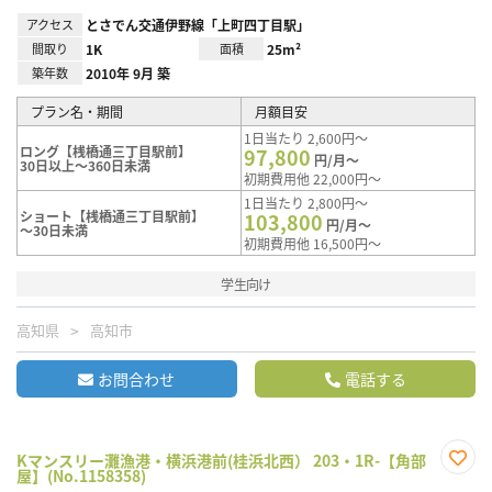
アクセス
とさでん交通伊野線「上町四丁目駅」
間取り
1K
面積
25m²
築年数
2010年 9月 築
プラン名・期間
月額目安
1日当たり 2,600円～
ロング【桟橋通三丁目駅前】
97,800
円/月～
30日以上～360日未満
初期費用他 22,000円～
1日当たり 2,800円～
ショート【桟橋通三丁目駅前】
103,800
円/月～
～30日未満
初期費用他 16,500円～
学生向け
高知県
高知市
お問合わせ
電話する
Kマンスリー灘漁港・横浜港前(桂浜北西） 203・1R-【角部
屋】(No.1158358)
お気