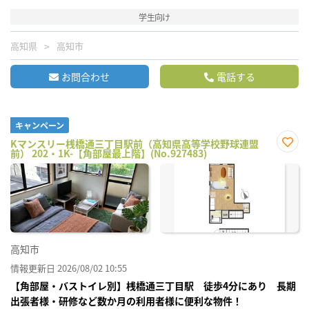
学生向け
高知県
高知市
お問合わせ
電話する
キャンペーン
Kマンスリー桟橋通三丁目駅前（高知県高等学校野球連盟
前） 202・1K-【角部屋最上階】(No.927483)
お気
に入
り登
録
高知市
情報更新日 2026/08/02 10:55
【角部屋・バストイレ別】桟橋通三丁目駅 徒歩4分にあり 長期
出張者様・研修など数か月の利用者様に便利な物件！