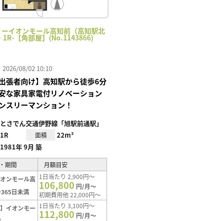
リーイオンモール高知前（高知駅北
・1R-【角部屋】(No.1143866)
26/08/02 10:10
出張者向け】高知駅から徒歩6分
安な家具家電付リノベーション
ンスリーマンション！
とさでん交通伊野線「旭駅前通駅」
1R
22m²
面積
1981年 9月 築
・期間
月額目安
1日当たり 2,900円～
イオンモール高
106,800
円/月～
365日未満
初期費用他 22,000円～
1日当たり 3,100円～
ト】イオンモー
112,800
円/月～
満