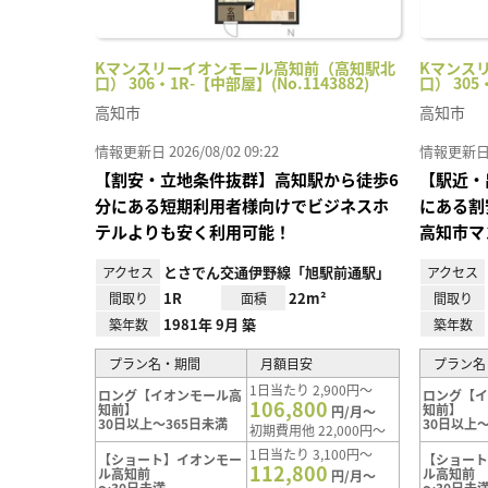
Kマンスリーイオンモール高知前（高知駅北
Kマンス
口） 306・1R-【中部屋】(No.1143882)
口） 305
高知市
高知市
情報更新日 2026/08/02 09:22
情報更新日 20
【割安・立地条件抜群】高知駅から徒歩6
【駅近・
分にある短期利用者様向けでビジネスホ
にある割
テルよりも安く利用可能！
高知市マ
とさでん交通伊野線「旭駅前通駅」
アクセス
アクセス
1R
22m²
間取り
面積
間取り
1981年 9月 築
築年数
築年数
プラン名・期間
月額目安
プラン名
1日当たり 2,900円～
ロング【イオンモール高
ロング【
106,800
知前】
知前】
円/月～
30日以上～365日未満
30日以上～
初期費用他 22,000円～
1日当たり 3,100円～
【ショート】イオンモー
【ショー
112,800
ル高知前
ル高知前
円/月～
～30日未満
～30日未