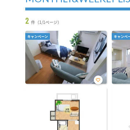
2
件（1/1ページ）
キャンペーン
キャンペ
お気
に入
り登
録