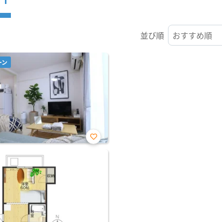
並び順
ーン
お気
に入
り登
録