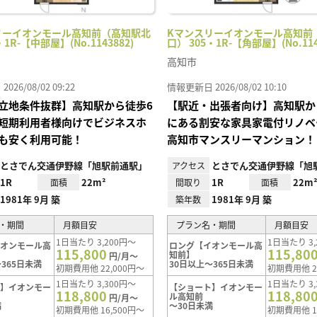
リーイオンモール高知前（高知駅北
Kマンスリーイオンモール高知前
・1R-【中部屋】(No.1143882)
口） 305・1R-【角部屋】(No.114
高知市
26/08/02 09:22
情報更新日 2026/08/02 10:10
立地条件抜群】高知駅から徒歩6
【駅近・出張者向け】高知駅か
短期利用者様向けでビジネスホ
にある割安な家具家電付リノベ
も安く利用可能！
高知市マンスリーマンション！
とさでん交通伊野線「旭駅前通駅」
とさでん交通伊野線「旭
アクセス
1R
22m²
1R
22m
面積
間取り
面積
1981年 9月 築
1981年 9月 築
築年数
・期間
月額目安
プラン名・期間
月額目安
1日当たり 3,200円～
1日当たり 3,
イオンモール高
ロング【イオンモール高
115,800
115,80
知前】
円/月～
365日未満
30日以上～365日未満
初期費用他 22,000円～
初期費用他 2
1日当たり 3,300円～
1日当たり 3,
ト】イオンモー
【ショート】イオンモー
118,800
118,80
ル高知前
円/月～
満
～30日未満
初期費用他 16,500円～
初期費用他 1