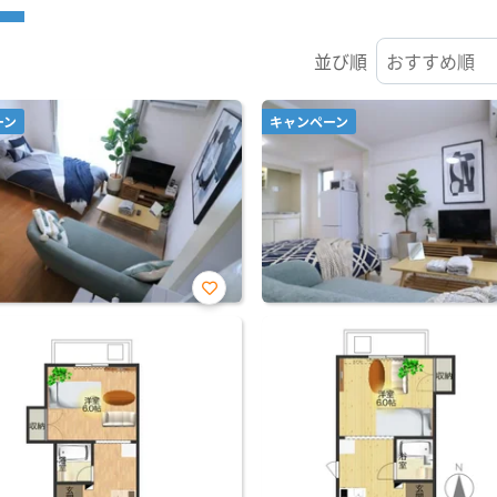
並び順
ーン
キャンペーン
お気
に入
り登
録