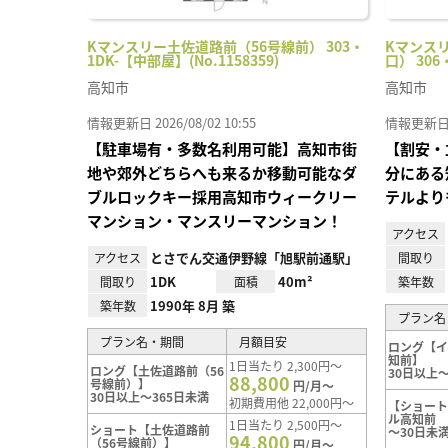
Kマンスリー土佐道路前（56号線前） 303・
Kマンス
1DK-【中部屋】(No.1158359)
口） 306
高知市
高知市
情報更新日 2026/08/02 10:55
情報更新日 20
【駐車場有・多数名利用可能】高知市街
【割安・
地や郊外どちらへも来るか移動可能なダ
分にある
ブルロックキー採用高知市ウィークリー
テルより
マンション・マンスリーマンション！
アクセス
とさでん交通伊野線「旭駅前通駅」
アクセス
間取り
1DK
40m²
間取り
面積
築年数
1990年 8月 築
築年数
プラン名
プラン名・期間
月額目安
ロング【
知前】
1日当たり 2,300円～
ロング【土佐道路前（56
30日以上～
88,800
号線前）】
円/月～
30日以上～365日未満
初期費用他 22,000円～
【ショー
ル高知前
1日当たり 2,500円～
ショート【土佐道路前
～30日未
94,800
（56号線前）】
円/月～