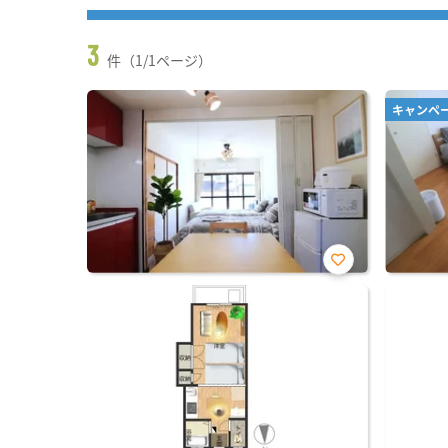
3
件（1/1ページ）
キャンペ
お気
に入
り登
録