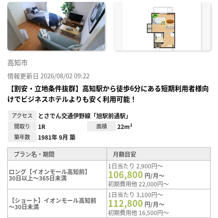
に入
り登
録
高知市
情報更新日 2026/08/02 09:22
【割安・立地条件抜群】高知駅から徒歩6分にある短期利用者様向
けでビジネスホテルよりも安く利用可能！
アクセス
とさでん交通伊野線「旭駅前通駅」
間取り
1R
面積
22m²
築年数
1981年 9月 築
プラン名・期間
月額目安
1日当たり 2,900円～
ロング【イオンモール高知前】
106,800
円/月～
30日以上～365日未満
初期費用他 22,000円～
1日当たり 3,100円～
【ショート】イオンモール高知前
112,800
円/月～
～30日未満
初期費用他 16,500円～