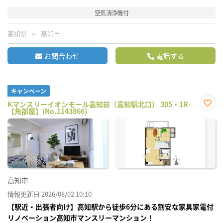
空気清浄機付
高知県
高知市
お問合わせ
電話する
キャンペーン
Kマンスリーイオンモール高知前（高知駅北口） 305・1R-
【角部屋】(No.1143866)
お気
に入
り登
録
高知市
情報更新日 2026/08/02 10:10
【駅近・出張者向け】高知駅から徒歩6分にある割安な家具家電付
リノベーション高知市マンスリーマンション！