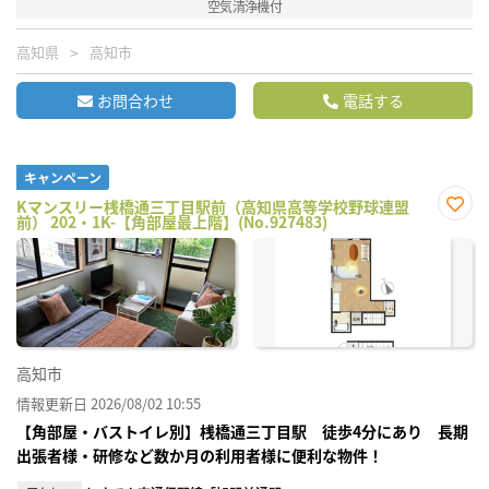
空気清浄機付
高知県
高知市
お問合わせ
電話する
キャンペーン
Kマンスリー桟橋通三丁目駅前（高知県高等学校野球連盟
前） 202・1K-【角部屋最上階】(No.927483)
お気
に入
り登
録
高知市
情報更新日 2026/08/02 10:55
【角部屋・バストイレ別】桟橋通三丁目駅 徒歩4分にあり 長期
出張者様・研修など数か月の利用者様に便利な物件！