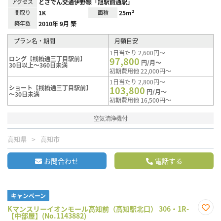
アクセス
とさでん交通伊野線「旭駅前通駅」
間取り
1K
面積
25m²
築年数
2010年 9月 築
プラン名・期間
月額目安
1日当たり 2,600円～
ロング【桟橋通三丁目駅前】
97,800
円/月～
30日以上～360日未満
初期費用他 22,000円～
1日当たり 2,800円～
ショート【桟橋通三丁目駅前】
103,800
円/月～
～30日未満
初期費用他 16,500円～
空気清浄機付
高知県
高知市
お問合わせ
電話する
キャンペーン
Kマンスリーイオンモール高知前（高知駅北口） 306・1R-
【中部屋】(No.1143882)
お気