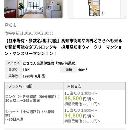
高知市
情報更新日 2026/08/02 10:55
【駐車場有・多数名利用可能】高知市街地や郊外どちらへも来る
か移動可能なダブルロックキー採用高知市ウィークリーマンショ
ン・マンスリーマンション！
アクセス
とさでん交通伊野線「旭駅前通駅」
間取り
1DK
面積
40m²
築年数
1990年 8月 築
プラン名・期間
月額目安
1日当たり 2,300円～
ロング【土佐道路前（56号線前）】
88,800
円/月～
30日以上～365日未満
初期費用他 22,000円～
1日当たり 2,500円～
ショート【土佐道路前（56号線
94,800
前）】
円/月～
～30日未満
初期費用他 16,500円～