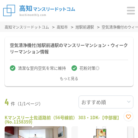
高知マンスリードットコム
高知市
旭駅前通駅
空気清浄機付のウィ
空気清浄機付/旭駅前通駅のマンスリーマンション・ウィーク
リーマンション情報
清潔な室内空気を常に維持
花粉対策◎
もっと見る
4
件（1/1ページ）
Kマンスリー土佐道路前（56号線前） 303・1DK-【中部屋】
(No.1158359)
お気
に入
り登
録