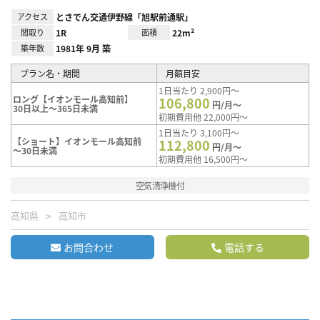
アクセス
とさでん交通伊野線「旭駅前通駅」
間取り
1R
面積
22m²
築年数
1981年 9月 築
プラン名・期間
月額目安
1日当たり 2,900円～
ロング【イオンモール高知前】
106,800
円/月～
30日以上～365日未満
初期費用他 22,000円～
1日当たり 3,100円～
【ショート】イオンモール高知前
112,800
円/月～
～30日未満
初期費用他 16,500円～
空気清浄機付
高知県
高知市
お問合わせ
電話する