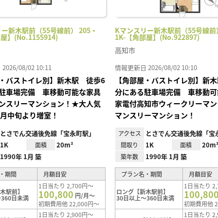
ー新木駅前（55号線前） 205・
Kマンスリー新木駅前（55号線前）
屋】(No.1155914)
1K-【角部屋】(No.922897)
高知市
26/08/02 10:11
情報更新日 2026/08/02 10:10
・バストイレ別】新木駅 徒歩6
【角部屋・バストイレ別】新木
駐車場完備 車移動可能な家具
分にある駐車場完備 車移動可
ンスリーマンション！★大人気
家電付高知市ウィークリーマン
0月中旬より増室！
マンスリーマンション！
とさでん交通後免線「宝永町駅」
とさでん交通後免線「宝
アクセス
1K
20m²
1K
20m
面積
間取り
面積
1990年 1月 築
1990年 1月 築
築年数
・期間
月額目安
プラン名・期間
月額目安
1日当たり 2,700円～
1日当たり 2,
新木駅前】
ロング【新木駅前】
100,800
100,80
円/月～
360日未満
30日以上～360日未満
初期費用他 22,000円～
初期費用他 2
1日当たり 2,900円～
1日当たり 2,