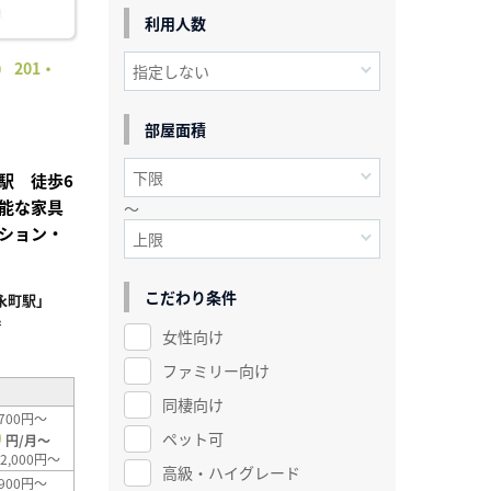
利用人数
 201・
部屋面積
駅 徒歩6
能な家具
～
ション・
こだわり条件
永町駅」
²
女性向け
ファミリー向け
同棲向け
700円～
0
ペット可
円/月～
2,000円～
高級・ハイグレード
900円～