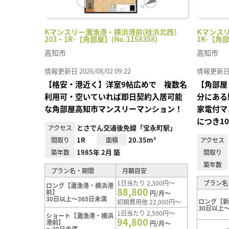
Kマンスリー灘漁港・横浜港前(桂浜北西）
Kマンスリ
203・1R-【角部屋】(No.1158358)
1K-【角部
高知市
高知市
情報更新日 2026/08/02 09:22
情報更新日 20
【格安・港近く】洋室9帖広めで 複数名
【角部屋
利用可・空いていれば即日契約入居可能
分にある
な角部屋高知市マンスリーマンション！
家電付マ
につき1
とさでん交通後免線「宝永町駅」
アクセス
1R
20.35m²
間取り
面積
アクセス
1985年 2月 築
築年数
間取り
築年数
プラン名・期間
月額目安
1日当たり 2,300円～
プラン名
ロング【灘漁港・横浜港
88,800
前】
円/月～
30日以上～365日未満
ロング【
初期費用他 22,000円～
30日以上～
1日当たり 2,500円～
ショート【灘漁港・横浜
94,800
港前】
円/月～
～30日未満