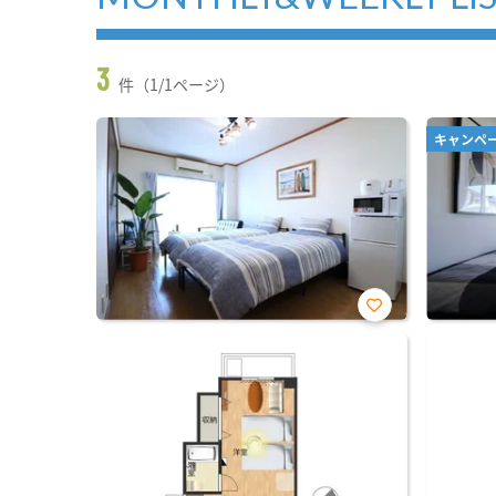
3
件（1/1ページ）
キャンペ
お気
に入
り登
録