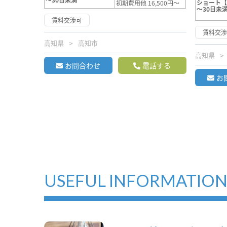
ショート
初期費用他 16,500円～
～30日未
賃料交渉可
賃料交
高知県
高知市
高知県
お問合わせ
電話する
お
USEFUL INFORMATIO