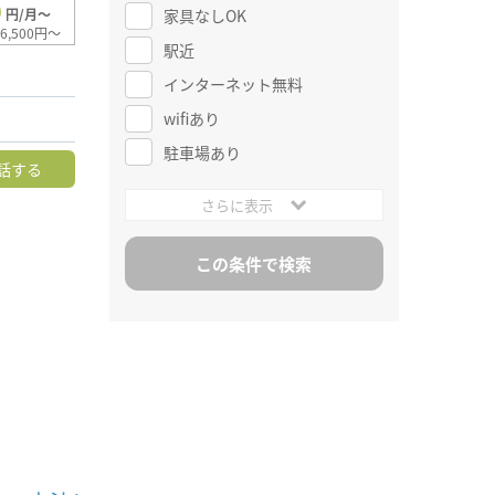
0
家具なしOK
円/月～
6,500円～
駅近
インターネット無料
wifiあり
駐車場あり
話する
さらに表示