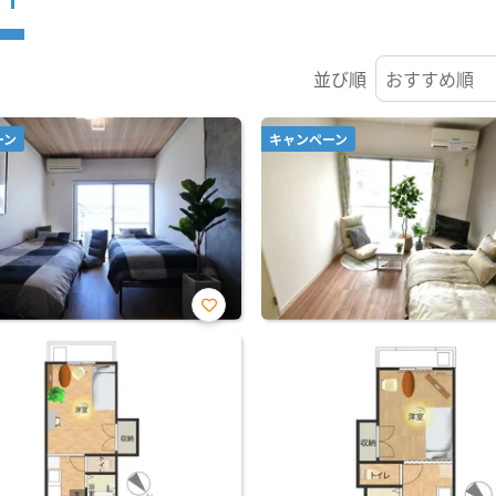
並び順
ーン
キャンペーン
お気
に入
り登
録