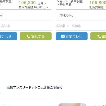
【新木駅前】
ショート【新木駅前】
106,800
106,80
円/月～
満
～30日未満
初期費用他 16,500円～
初期費用他 1
渉可
賃料交渉可
高知市
高知県
高知市
問合わせ
電話する
お問合わせ
電
N
高知マンスリードットコムお役立ち情報