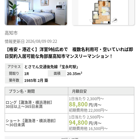
り登
録
高知市
情報更新日 2026/08/09 09:22
【格安・港近く】洋室9帖広めで 複数名利用可・空いていれば即
日契約入居可能な角部屋高知市マンスリーマンション！
アクセス
とさでん交通後免線「宝永町駅」
間取り
1R
面積
20.35m²
築年数
1985年 2月 築
プラン名・期間
月額目安
1日当たり 2,300円～
ロング【灘漁港・横浜港前】
88,800
円/月～
30日以上～365日未満
初期費用他 22,000円～
1日当たり 2,500円～
ショート【灘漁港・横浜港前】
94,800
円/月～
～30日未満
初期費用他 16,500円～