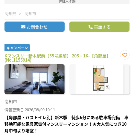
保証人不要
高知県
高知市
お問合わせ
電話する
キャンペーン
Kマンスリー新木駅前（55号線前） 205・1K-【角部屋】
(No.1155914)
お気
に入
り登
録
高知市
情報更新日 2026/08/09 10:11
【角部屋・バストイレ別】新木駅 徒歩6分にある駐車場完備 車
移動可能な家具家電付マンスリーマンション！★大人気につき10
月中旬より増室！