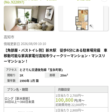
(No.922897)
お気
に入
り登
録
高知市
情報更新日 2026/08/09 10:10
【角部屋・バストイレ別】新木駅 徒歩6分にある駐車場完備 車
移動可能な家具家電付高知市ウィークリーマンション・マンスリ
ーマンション！
アクセス
とさでん交通後免線「宝永町駅」
間取り
1K
面積
20m²
築年数
1990年 1月 築
プラン名・期間
月額目安
1日当たり 2,700円～
ロング【新木駅前】
100,800
円/月～
30日以上～360日未満
初期費用他 22,000円～
1日当たり 2,900円～