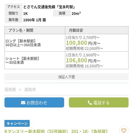
アクセス
とさでん交通後免線「宝永町駅」
間取り
1K
面積
20m²
築年数
1990年 1月 築
プラン名・期間
月額目安
1日当たり 2,700円～
ロング【新木駅前】
100,800
円/月～
30日以上～360日未満
初期費用他 22,000円～
1日当たり 2,900円～
ショート【新木駅前】
106,800
円/月～
～30日未満
初期費用他 16,500円～
保証人不要
高知県
高知市
お問合わせ
電話する
キャンペーン
Kマンスリー新木駅前（55号線前） 201・1K-【角部屋】