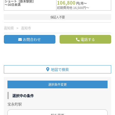
ショート【新木駅前】
106,800
円/月～
～30日未満
初期費用他 16,500円～
保証人不要
高知県
高知市
お問合わせ
電話する
地図で検索
選択条件変更
選択中の条件
宝永町駅