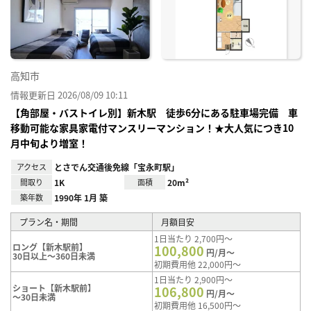
り登
録
高知市
情報更新日 2026/08/09 10:11
【角部屋・バストイレ別】新木駅 徒歩6分にある駐車場完備 車
移動可能な家具家電付マンスリーマンション！★大人気につき10
月中旬より増室！
アクセス
とさでん交通後免線「宝永町駅」
間取り
1K
面積
20m²
築年数
1990年 1月 築
プラン名・期間
月額目安
1日当たり 2,700円～
ロング【新木駅前】
100,800
円/月～
30日以上～360日未満
初期費用他 22,000円～
1日当たり 2,900円～
ショート【新木駅前】
106,800
円/月～
～30日未満
初期費用他 16,500円～