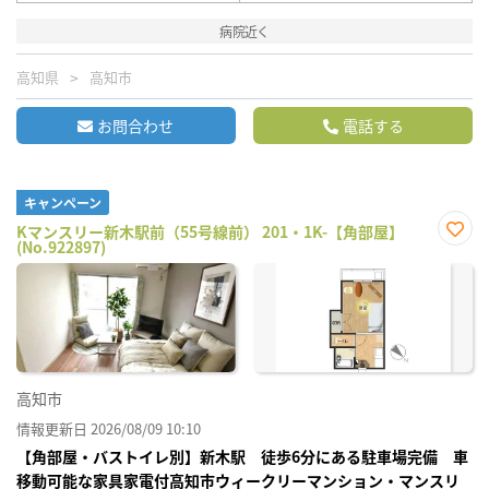
病院近く
高知県
高知市
お問合わせ
電話する
キャンペーン
Kマンスリー新木駅前（55号線前） 201・1K-【角部屋】
(No.922897)
お気
に入
り登
録
高知市
情報更新日 2026/08/09 10:10
【角部屋・バストイレ別】新木駅 徒歩6分にある駐車場完備 車
移動可能な家具家電付高知市ウィークリーマンション・マンスリ