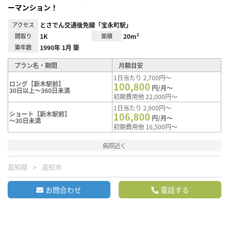
ーマンション！
アクセス
とさでん交通後免線「宝永町駅」
間取り
1K
面積
20m²
築年数
1990年 1月 築
プラン名・期間
月額目安
1日当たり 2,700円～
ロング【新木駅前】
100,800
円/月～
30日以上～360日未満
初期費用他 22,000円～
1日当たり 2,900円～
ショート【新木駅前】
106,800
円/月～
～30日未満
初期費用他 16,500円～
病院近く
高知県
高知市
お問合わせ
電話する