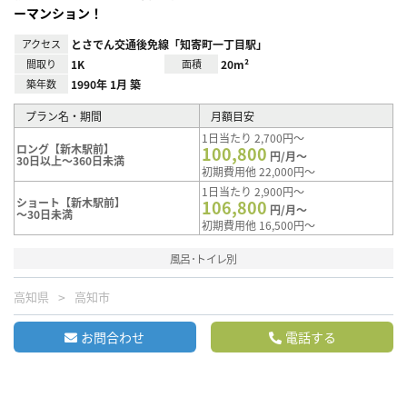
ーマンション！
アクセス
とさでん交通後免線「知寄町一丁目駅」
間取り
1K
面積
20m²
築年数
1990年 1月 築
プラン名・期間
月額目安
1日当たり 2,700円～
ロング【新木駅前】
100,800
円/月～
30日以上～360日未満
初期費用他 22,000円～
1日当たり 2,900円～
ショート【新木駅前】
106,800
円/月～
～30日未満
初期費用他 16,500円～
風呂･トイレ別
高知県
高知市
お問合わせ
電話する