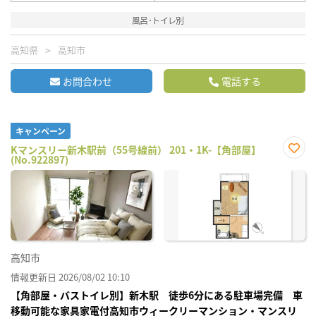
風呂･トイレ別
高知県
高知市
お問合わせ
電話する
キャンペーン
Kマンスリー新木駅前（55号線前） 201・1K-【角部屋】
(No.922897)
お気
に入
り登
録
高知市
情報更新日 2026/08/02 10:10
【角部屋・バストイレ別】新木駅 徒歩6分にある駐車場完備 車
移動可能な家具家電付高知市ウィークリーマンション・マンスリ