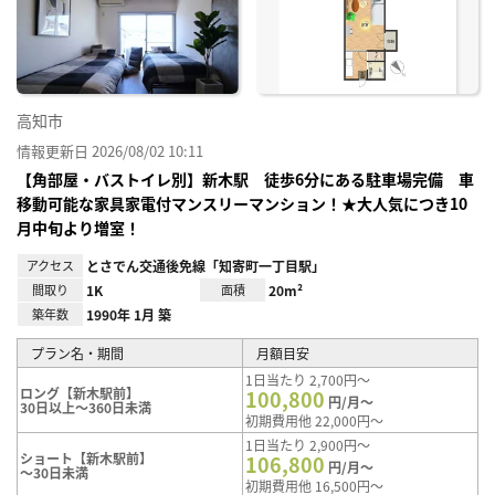
り登
録
高知市
情報更新日 2026/08/02 10:11
【角部屋・バストイレ別】新木駅 徒歩6分にある駐車場完備 車
移動可能な家具家電付マンスリーマンション！★大人気につき10
月中旬より増室！
アクセス
とさでん交通後免線「知寄町一丁目駅」
間取り
1K
面積
20m²
築年数
1990年 1月 築
プラン名・期間
月額目安
1日当たり 2,700円～
ロング【新木駅前】
100,800
円/月～
30日以上～360日未満
初期費用他 22,000円～
1日当たり 2,900円～
ショート【新木駅前】
106,800
円/月～
～30日未満
初期費用他 16,500円～