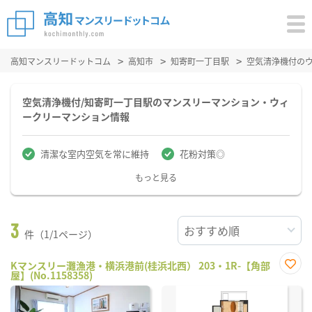
高知マンスリードットコム
高知市
知寄町一丁目駅
空気清浄機付の
空気清浄機付/知寄町一丁目駅のマンスリーマンション・ウィ
ークリーマンション情報
清潔な室内空気を常に維持
花粉対策◎
もっと見る
3
件（1/1ページ）
Kマンスリー灘漁港・横浜港前(桂浜北西） 203・1R-【角部
屋】(No.1158358)
お気
に入
り登
録