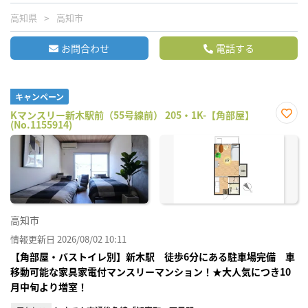
高知県
高知市
お問合わせ
電話する
キャンペーン
Kマンスリー新木駅前（55号線前） 205・1K-【角部屋】
(No.1155914)
お気
に入
り登
録
高知市
情報更新日 2026/08/02 10:11
【角部屋・バストイレ別】新木駅 徒歩6分にある駐車場完備 車
移動可能な家具家電付マンスリーマンション！★大人気につき10
月中旬より増室！