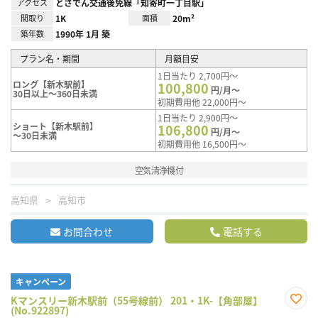
アクセス
とさでん交通後免線「知寄町一丁目駅」
間取り
1K
面積
20m²
築年数
1990年 1月 築
プラン名・期間
月額目安
1日当たり 2,700円～
ロング【新木駅前】
100,800
円/月～
30日以上～360日未満
初期費用他 22,000円～
1日当たり 2,900円～
ショート【新木駅前】
106,800
円/月～
～30日未満
初期費用他 16,500円～
空気清浄機付
高知県
高知市
お問合わせ
電話する
キャンペーン
Kマンスリー新木駅前（55号線前） 201・1K-【角部屋】
(No.922897)
お気