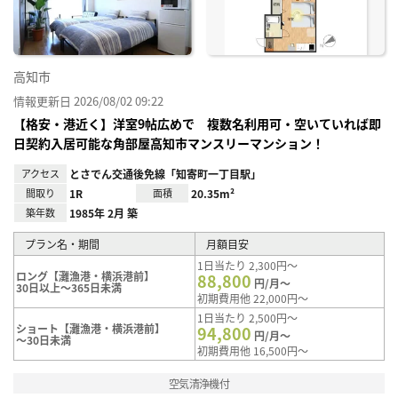
高知市
情報更新日 2026/08/02 09:22
【格安・港近く】洋室9帖広めで 複数名利用可・空いていれば即
日契約入居可能な角部屋高知市マンスリーマンション！
アクセス
とさでん交通後免線「知寄町一丁目駅」
間取り
1R
面積
20.35m²
築年数
1985年 2月 築
プラン名・期間
月額目安
1日当たり 2,300円～
ロング【灘漁港・横浜港前】
88,800
円/月～
30日以上～365日未満
初期費用他 22,000円～
1日当たり 2,500円～
ショート【灘漁港・横浜港前】
94,800
円/月～
～30日未満
初期費用他 16,500円～
空気清浄機付