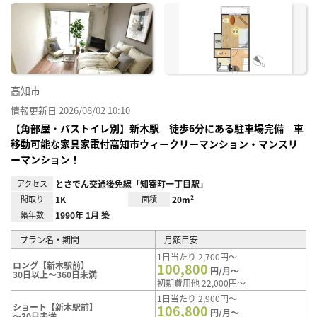
に入
り登
録
高知市
情報更新日 2026/08/02 10:10
【角部屋・バストイレ別】新木駅 徒歩6分にある駐車場完備 車
移動可能な家具家電付高知市ウィークリーマンション・マンスリ
ーマンション！
アクセス
とさでん交通後免線「知寄町一丁目駅」
間取り
1K
面積
20m²
築年数
1990年 1月 築
プラン名・期間
月額目安
1日当たり 2,700円～
ロング【新木駅前】
100,800
円/月～
30日以上～360日未満
初期費用他 22,000円～
1日当たり 2,900円～
ショート【新木駅前】
106,800
円/月～
～30日未満