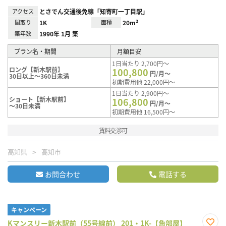
アクセス
とさでん交通後免線「知寄町一丁目駅」
間取り
1K
面積
20m²
築年数
1990年 1月 築
プラン名・期間
月額目安
1日当たり 2,700円～
ロング【新木駅前】
100,800
円/月～
30日以上～360日未満
初期費用他 22,000円～
1日当たり 2,900円～
ショート【新木駅前】
106,800
円/月～
～30日未満
初期費用他 16,500円～
賃料交渉可
高知県
高知市
お問合わせ
電話する
キャンペーン
Kマンスリー新木駅前（55号線前） 201・1K-【角部屋】