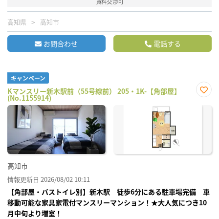
賃料交渉可
高知県
高知市
お問合わせ
電話する
キャンペーン
Kマンスリー新木駅前（55号線前） 205・1K-【角部屋】
(No.1155914)
お気
に入
り登
録
高知市
情報更新日 2026/08/02 10:11
【角部屋・バストイレ別】新木駅 徒歩6分にある駐車場完備 車
移動可能な家具家電付マンスリーマンション！★大人気につき10
月中旬より増室！