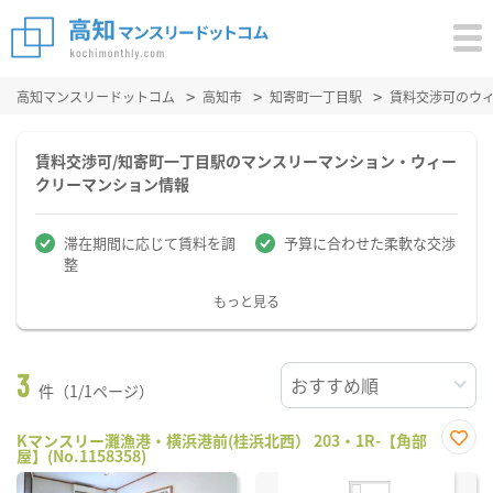
高知マンスリードットコム
高知市
知寄町一丁目駅
賃料交渉可のウ
賃料交渉可/知寄町一丁目駅のマンスリーマンション・ウィー
クリーマンション情報
滞在期間に応じて賃料を調
予算に合わせた柔軟な交渉
整
もっと見る
3
件（1/1ページ）
Kマンスリー灘漁港・横浜港前(桂浜北西） 203・1R-【角部
屋】(No.1158358)
お気
に入