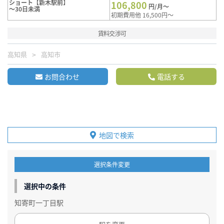
ショート【新木駅前】
106,800
円/月～
～30日未満
初期費用他 16,500円～
賃料交渉可
高知県
高知市
お問合わせ
電話する
地図で検索
選択条件変更
選択中の条件
知寄町一丁目駅