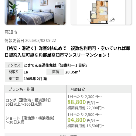
り登
録
高知市
情報更新日 2026/08/02 09:22
【格安・港近く】洋室9帖広めで 複数名利用可・空いていれば即
日契約入居可能な角部屋高知市マンスリーマンション！
アクセス
とさでん交通後免線「知寄町一丁目駅」
間取り
1R
面積
20.35m²
築年数
1985年 2月 築
プラン名・期間
月額目安
1日当たり 2,300円～
ロング【灘漁港・横浜港前】
88,800
円/月～
30日以上～365日未満
初期費用他 22,000円～
1日当たり 2,500円～
ショート【灘漁港・横浜港前】
94,800
円/月～
～30日未満
初期費用他 16,500円～