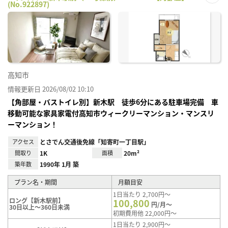
(No.922897)
お気
に入
り登
録
高知市
情報更新日 2026/08/02 10:10
【角部屋・バストイレ別】新木駅 徒歩6分にある駐車場完備 車
移動可能な家具家電付高知市ウィークリーマンション・マンスリ
ーマンション！
アクセス
とさでん交通後免線「知寄町一丁目駅」
間取り
1K
面積
20m²
築年数
1990年 1月 築
プラン名・期間
月額目安
1日当たり 2,700円～
ロング【新木駅前】
100,800
円/月～
30日以上～360日未満
初期費用他 22,000円～
1日当たり 2,900円～