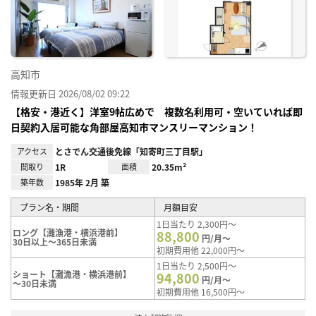
り登
録
高知市
情報更新日 2026/08/02 09:22
【格安・港近く】洋室9帖広めで 複数名利用可・空いていれば即
日契約入居可能な角部屋高知市マンスリーマンション！
アクセス
とさでん交通後免線「知寄町三丁目駅」
間取り
1R
面積
20.35m²
築年数
1985年 2月 築
プラン名・期間
月額目安
1日当たり 2,300円～
ロング【灘漁港・横浜港前】
88,800
円/月～
30日以上～365日未満
初期費用他 22,000円～
1日当たり 2,500円～
ショート【灘漁港・横浜港前】
94,800
円/月～
～30日未満
初期費用他 16,500円～