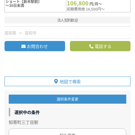
ショート【新木駅前】
106,800
円/月～
～30日未満
初期費用他 16,500円～
法人契約歓迎
高知県
高知市
お問合わせ
電話する
地図で検索
選択条件変更
選択中の条件
知寄町三丁目駅