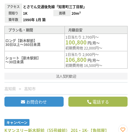
アクセス
とさでん交通後免線「知寄町三丁目駅」
間取り
1K
面積
20m²
築年数
1990年 1月 築
プラン名・期間
月額目安
1日当たり 2,700円～
ロング【新木駅前】
100,800
円/月～
30日以上～360日未満
初期費用他 22,000円～
1日当たり 2,900円～
ショート【新木駅前】
106,800
円/月～
～30日未満
初期費用他 16,500円～
法人契約歓迎
高知県
高知市
お問合わせ
電話する
キャンペーン
Kマンスリー新木駅前（55号線前） 201・1K-【角部屋】