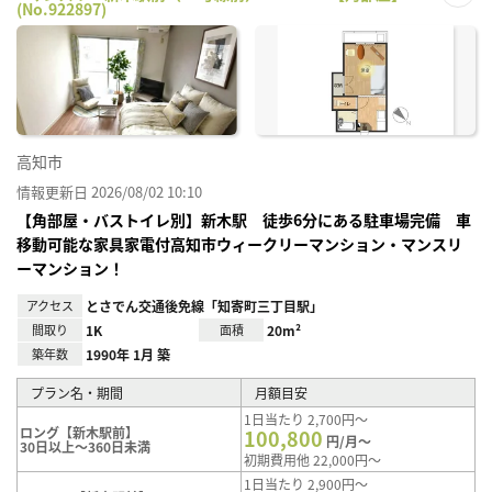
(No.922897)
お気
に入
り登
録
高知市
情報更新日 2026/08/02 10:10
【角部屋・バストイレ別】新木駅 徒歩6分にある駐車場完備 車
移動可能な家具家電付高知市ウィークリーマンション・マンスリ
ーマンション！
アクセス
とさでん交通後免線「知寄町三丁目駅」
間取り
1K
面積
20m²
築年数
1990年 1月 築
プラン名・期間
月額目安
1日当たり 2,700円～
ロング【新木駅前】
100,800
円/月～
30日以上～360日未満
初期費用他 22,000円～
1日当たり 2,900円～