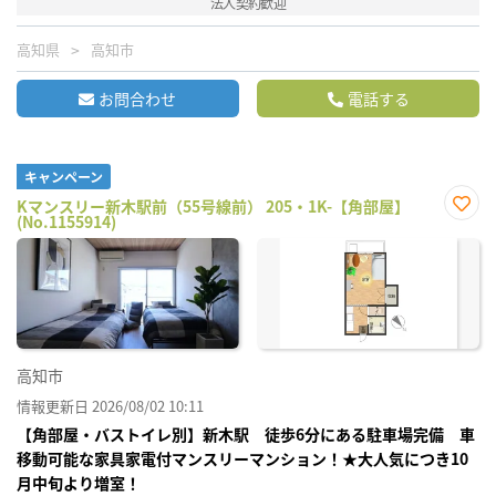
法人契約歓迎
高知県
高知市
お問合わせ
電話する
キャンペーン
Kマンスリー新木駅前（55号線前） 205・1K-【角部屋】
(No.1155914)
お気
に入
り登
録
高知市
情報更新日 2026/08/02 10:11
【角部屋・バストイレ別】新木駅 徒歩6分にある駐車場完備 車
移動可能な家具家電付マンスリーマンション！★大人気につき10
月中旬より増室！