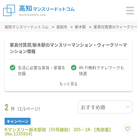
高知マンスリードットコム
高知市
新木駅
家具付賃貸のウィークリ
家具付賃貸/新木駅のマンスリーマンション・ウィークリーマ
ンション情報
生活に必要な家具・家電を
Wi-Fi無料でテレワークも
完備
快適
もっと見る
2
件（1/1ページ）
キャンペーン
Kマンスリー新木駅前（55号線前） 205・1K-【角部屋】
(No.1155914)
お気