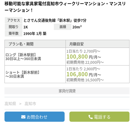
移動可能な家具家電付高知市ウィークリーマンション・マンスリ
ーマンション！
アクセス
とさでん交通後免線「新木駅」徒歩7分
間取り
1K
面積
20m²
築年数
1990年 1月 築
プラン名・期間
月額目安
1日当たり 2,700円～
ロング【新木駅前】
100,800
円/月～
30日以上～360日未満
初期費用他 22,000円～
1日当たり 2,900円～
ショート【新木駅前】
106,800
円/月～
～30日未満
初期費用他 16,500円～
家具付賃貸
高知県
高知市
お問合わせ
電話する