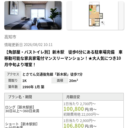
に入
り登
録
高知市
情報更新日 2026/08/02 10:11
【角部屋・バストイレ別】新木駅 徒歩6分にある駐車場完備 車
移動可能な家具家電付マンスリーマンション！★大人気につき10
月中旬より増室！
アクセス
とさでん交通後免線「新木駅」徒歩7分
間取り
1K
面積
20m²
築年数
1990年 1月 築
プラン名・期間
月額目安
1日当たり 2,700円～
ロング【新木駅前】
100,800
円/月～
30日以上～360日未満
初期費用他 22,000円～
1日当たり 2,900円～
ショート【新木駅前】
106,800
円/月～
～30日未満