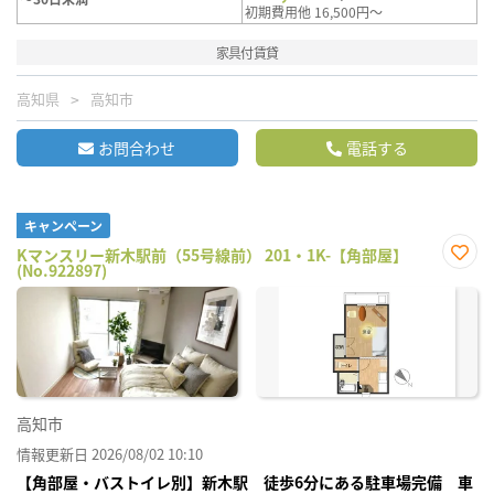
初期費用他 16,500円～
家具付賃貸
高知県
高知市
お問合わせ
電話する
キャンペーン
Kマンスリー新木駅前（55号線前） 201・1K-【角部屋】
(No.922897)
お気
に入
り登
録
高知市
情報更新日 2026/08/02 10:10
【角部屋・バストイレ別】新木駅 徒歩6分にある駐車場完備 車