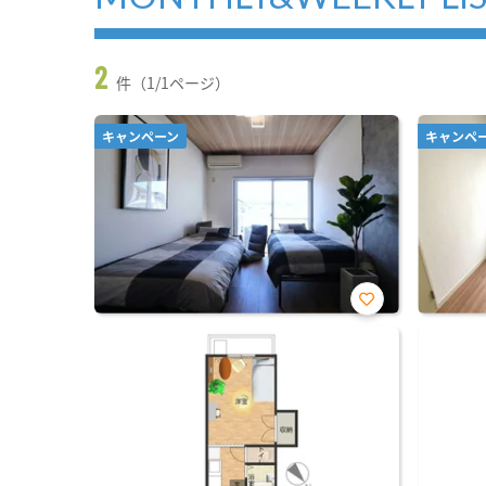
2
件（1/1ページ）
キャンペーン
キャンペ
お気
に入
り登
録