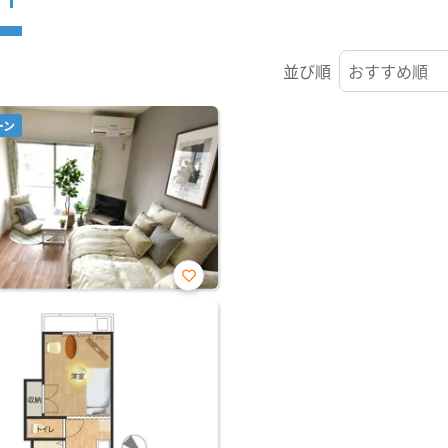
並び順
ーン
お気
に入
り登
録