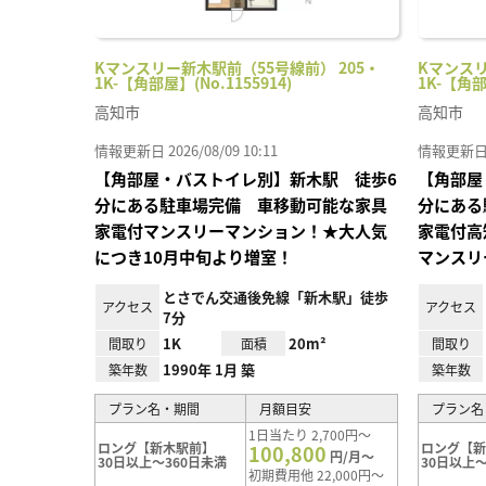
Kマンスリー新木駅前（55号線前） 205・
Kマンスリ
1K-【角部屋】(No.1155914)
1K-【角部
高知市
高知市
情報更新日 2026/08/09 10:11
情報更新日 20
【角部屋・バストイレ別】新木駅 徒歩6
【角部屋
分にある駐車場完備 車移動可能な家具
分にある
家電付マンスリーマンション！★大人気
家電付高
につき10月中旬より増室！
マンスリ
とさでん交通後免線「新木駅」徒歩
アクセス
アクセス
7分
1K
20m²
間取り
面積
間取り
1990年 1月 築
築年数
築年数
プラン名・期間
月額目安
プラン名
1日当たり 2,700円～
ロング【新木駅前】
ロング【
100,800
円/月～
30日以上～360日未満
30日以上～
初期費用他 22,000円～