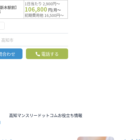
1日当たり 2,900円～
【新木駅前】
106,800
円/月～
満
初期費用他 16,500円～
く
高知市
問合わせ
電話する
N
高知マンスリードットコムお役立ち情報