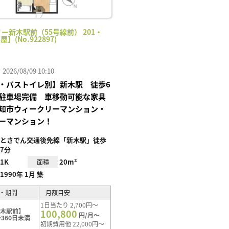
ー新木駅前（55号線前） 201・
屋】(No.922897)
26/08/09 10:10
・バストイレ別】新木駅 徒歩6
駐車場完備 車移動可能な家具
知市ウィークリーマンション・
ーマンション！
とさでん交通後免線「新木駅」徒歩
7分
1K
20m²
面積
1990年 1月 築
・期間
月額目安
1日当たり 2,700円～
新木駅前】
100,800
円/月～
360日未満
初期費用他 22,000円～