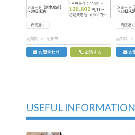
1日当たり 2,900円～
ショート【新木駅前】
ショート
106,800
円/月～
～30日未満
～30日未
初期費用他 16,500円～
病院近く
病院近
高知県
高知市
高知県
お問合わせ
電話する
お
USEFUL INFORMATIO