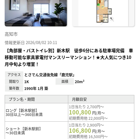
り登
録
高知市
情報更新日 2026/08/02 10:11
【角部屋・バストイレ別】新木駅 徒歩6分にある駐車場完備 車
移動可能な家具家電付マンスリーマンション！★大人気につき10
月中旬より増室！
アクセス
とさでん交通後免線「鹿児駅」
間取り
1K
面積
20m²
築年数
1990年 1月 築
プラン名・期間
月額目安
1日当たり 2,700円～
ロング【新木駅前】
100,800
円/月～
30日以上～360日未満
初期費用他 22,000円～
1日当たり 2,900円～
ショート【新木駅前】
106,800
円/月～
～30日未満
初期費用他 16,500円～