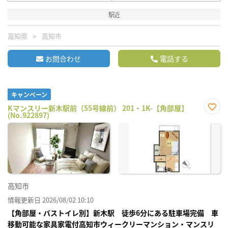
駅近
高知県
高知市
お問合わせ
電話する
キャンペーン
Kマンスリー新木駅前（55号線前） 201・1K-【角部屋】
(No.922897)
お気
に入
り登
録
高知市
情報更新日 2026/08/02 10:10
【角部屋・バストイレ別】新木駅 徒歩6分にある駐車場完備 車
移動可能な家具家電付高知市ウィークリーマンション・マンスリ