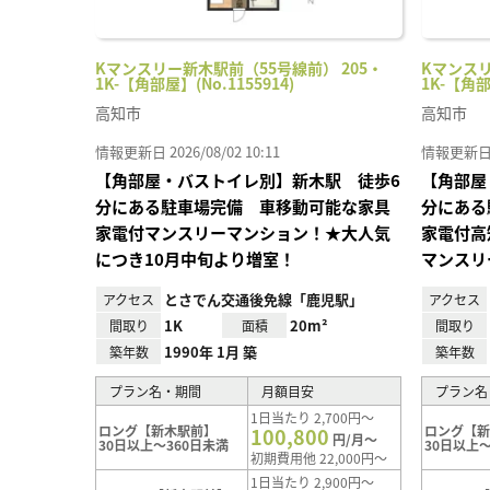
Kマンスリー新木駅前（55号線前） 205・
Kマンスリ
1K-【角部屋】(No.1155914)
1K-【角部
高知市
高知市
情報更新日 2026/08/02 10:11
情報更新日 20
【角部屋・バストイレ別】新木駅 徒歩6
【角部屋
分にある駐車場完備 車移動可能な家具
分にある
家電付マンスリーマンション！★大人気
家電付高
につき10月中旬より増室！
マンスリ
とさでん交通後免線「鹿児駅」
アクセス
アクセス
1K
20m²
間取り
面積
間取り
1990年 1月 築
築年数
築年数
プラン名・期間
月額目安
プラン名
1日当たり 2,700円～
ロング【新木駅前】
ロング【
100,800
円/月～
30日以上～360日未満
30日以上～
初期費用他 22,000円～
1日当たり 2,900円～