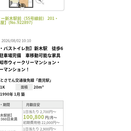
ー新木駅前（55号線前） 201・
屋】(No.922897)
26/08/02 10:10
・バストイレ別】新木駅 徒歩6
駐車場完備 車移動可能な家具
知市ウィークリーマンション・
ーマンション！
とさでん交通後免線「鹿児駅」
1K
20m²
面積
1990年 1月 築
・期間
月額目安
1日当たり 2,700円～
新木駅前】
100,800
円/月～
360日未満
初期費用他 22,000円～
1日当たり 2,900円～