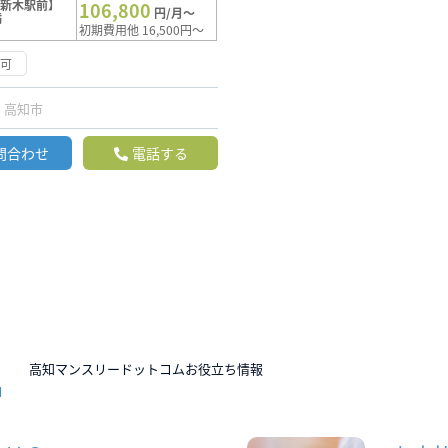
【新木駅前】
106,800
円/月～
満
初期費用他 16,500円～
応可
高知市
問合わせ
電話する
N
高知マンスリードットコムお役立ち情報