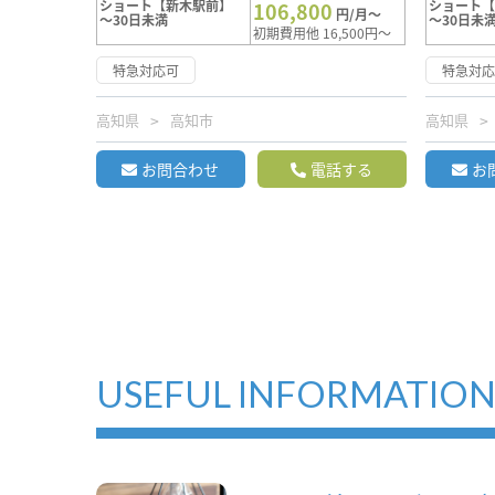
ショート【新木駅前】
ショート
106,800
円/月～
～30日未満
～30日未
初期費用他 16,500円～
特急対応可
特急対
高知県
高知市
高知県
お問合わせ
電話する
お
USEFUL INFORMATIO