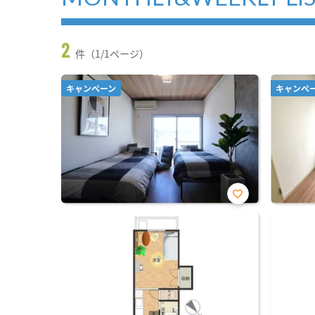
2
件（1/1ページ）
キャンペーン
キャンペ
お気
に入
り登
録