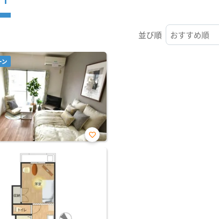
並び順
ーン
お気
に入
り登
録