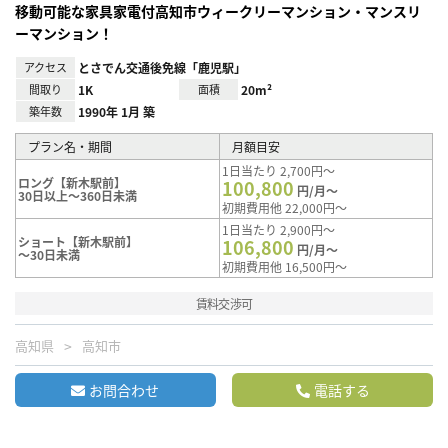
移動可能な家具家電付高知市ウィークリーマンション・マンスリ
ーマンション！
アクセス
とさでん交通後免線「鹿児駅」
間取り
1K
面積
20m²
築年数
1990年 1月 築
プラン名・期間
月額目安
1日当たり 2,700円～
ロング【新木駅前】
100,800
円/月～
30日以上～360日未満
初期費用他 22,000円～
1日当たり 2,900円～
ショート【新木駅前】
106,800
円/月～
～30日未満
初期費用他 16,500円～
賃料交渉可
高知県
高知市
お問合わせ
電話する