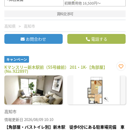
初期費用他 16,500円～
賃料交渉可
高知県
高知市
お問合わせ
電話する
キャンペーン
Kマンスリー新木駅前（55号線前） 201・1K-【角部屋】
(No.922897)
お気
に入
り登
録
高知市
情報更新日 2026/08/09 10:10
【角部屋・バストイレ別】新木駅 徒歩6分にある駐車場完備 車