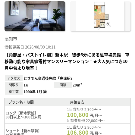
に入
り登
録
高知市
情報更新日 2026/08/09 10:11
【角部屋・バストイレ別】新木駅 徒歩6分にある駐車場完備 車
移動可能な家具家電付マンスリーマンション！★大人気につき10
月中旬より増室！
アクセス
とさでん交通後免線「鹿児駅」
間取り
1K
面積
20m²
築年数
1990年 1月 築
プラン名・期間
月額目安
1日当たり 2,700円～
ロング【新木駅前】
100,800
円/月～
30日以上～360日未満
初期費用他 22,000円～
1日当たり 2,900円～
ショート【新木駅前】
106,800
円/月～
～30日未満