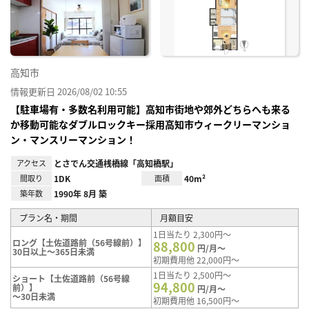
り登
録
高知市
情報更新日 2026/08/02 10:55
【駐車場有・多数名利用可能】高知市街地や郊外どちらへも来る
か移動可能なダブルロックキー採用高知市ウィークリーマンショ
ン・マンスリーマンション！
アクセス
とさでん交通桟橋線「高知橋駅」
間取り
1DK
面積
40m²
築年数
1990年 8月 築
プラン名・期間
月額目安
1日当たり 2,300円～
ロング【土佐道路前（56号線前）】
88,800
円/月～
30日以上～365日未満
初期費用他 22,000円～
1日当たり 2,500円～
ショート【土佐道路前（56号線
94,800
前）】
円/月～
～30日未満
初期費用他 16,500円～