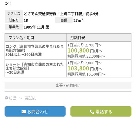
ン！
アクセス
とさでん交通伊野線「上町二丁目駅」徒歩4分
間取り
1K
面積
27m²
築年数
1995年 11月 築
プラン名・期間
月額目安
1日当たり 2,700円～
ロング【高知市立龍馬の生まれたま
100,800
ち記念館前】
円/月～
30日以上～360日未満
初期費用他 22,000円～
1日当たり 2,800円～
ショート【高知市立龍馬の生まれた
103,800
まち記念館前】
円/月～
～30日未満
初期費用他 16,500円～
出張・研修向け
高知県
高知市
お問合わせ
電話する