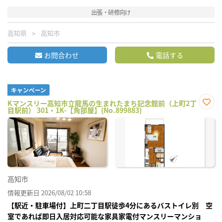
出張・研修向け
高知県
高知市
お問合わせ
電話する
キャンペーン
Kマンスリー高知市立龍馬の生まれたまち記念館前（上町2丁
目駅前） 301・1K-【角部屋】(No.899883)
お気
に入
り登
録
高知市
情報更新日 2026/08/02 10:58
【駅近・駐車場付】上町二丁目駅徒歩4分にあるバストイレ別 空
室であれば即日入居対応可能な家具家電付マンスリーマンショ