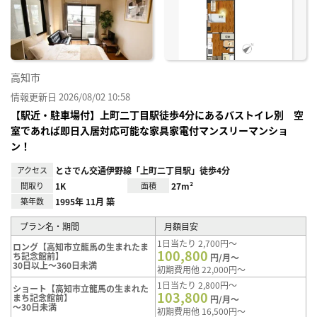
り登
録
高知市
情報更新日 2026/08/02 10:58
【駅近・駐車場付】上町二丁目駅徒歩4分にあるバストイレ別 空
室であれば即日入居対応可能な家具家電付マンスリーマンショ
ン！
アクセス
とさでん交通伊野線「上町二丁目駅」徒歩4分
間取り
1K
面積
27m²
築年数
1995年 11月 築
プラン名・期間
月額目安
1日当たり 2,700円～
ロング【高知市立龍馬の生まれたま
100,800
ち記念館前】
円/月～
30日以上～360日未満
初期費用他 22,000円～
1日当たり 2,800円～
ショート【高知市立龍馬の生まれた
103,800
まち記念館前】
円/月～
～30日未満
初期費用他 16,500円～