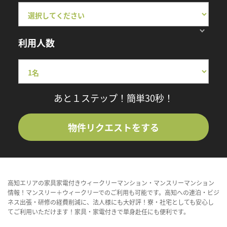
利用人数
あと１ステップ！簡単30秒！
物件リクエストをする
高知エリアの家具家電付きウィークリーマンション・マンスリーマンション
情報！マンスリー＋ウィークリーでのご利用も可能です。高知への連泊・ビジ
ネス出張・研修の経費削減に、法人様にも大好評！寮・社宅としても安心し
てご利用いただけます！家具・家電付きで単身赴任にも便利です。