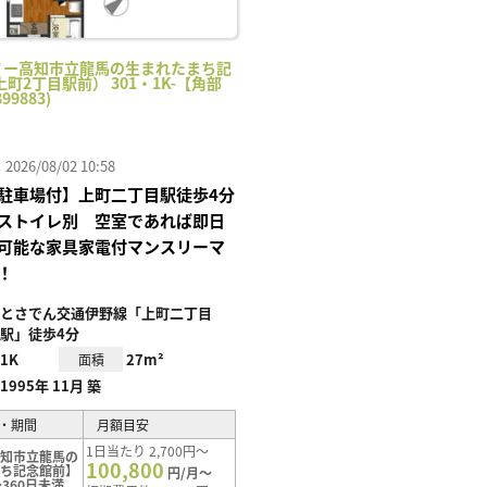
リー高知市立龍馬の生まれたまち記
町2丁目駅前） 301・1K-【角部
99883)
26/08/02 10:58
駐車場付】上町二丁目駅徒歩4分
ストイレ別 空室であれば即日
可能な家具家電付マンスリーマ
！
とさでん交通伊野線「上町二丁目
駅」徒歩4分
1K
27m²
面積
1995年 11月 築
・期間
月額目安
1日当たり 2,700円～
高知市立龍馬の
100,800
まち記念館前】
円/月～
360日未満