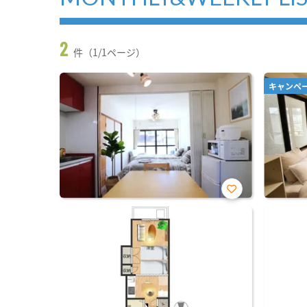
2
件（1/1ページ）
キャンペ
お気
に入
り登
録