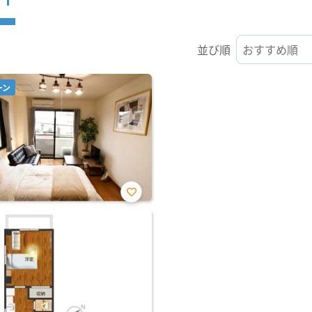
並び順
ーン
お気
に入
り登
録