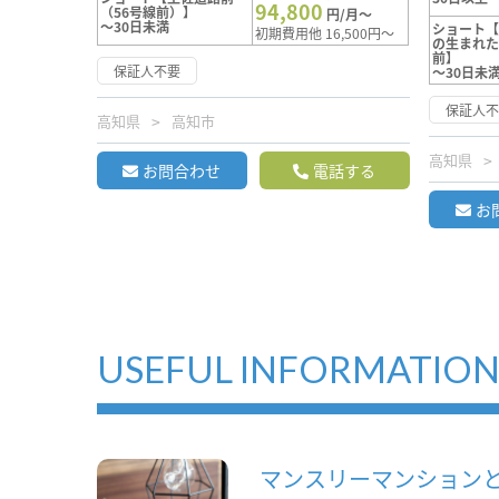
94,800
（56号線前）】
円/月～
～30日未満
ショート
初期費用他 16,500円～
の生まれ
前】
保証人不要
～30日未
保証人
高知県
高知市
高知県
お問合わせ
電話する
お
USEFUL INFORMATIO
マンスリーマンション