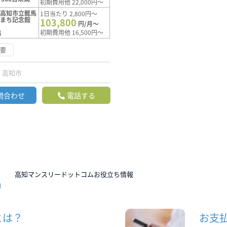
初期費用他 22,000円～
【高知市立龍馬
1日当たり 2,800円～
たまち記念館
103,800
円/月～
初期費用他 16,500円～
満
不要
高知市
問合わせ
電話する
N
高知マンスリードットコムお役立ち情報
とは？
お支