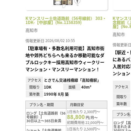
Kマンスリー土佐道路前（56号線前） 303・
Kマンス
1DK-【中部屋】(No.1158359)
念館前（上
屋】(No.8
高知市
高知市
情報更新日 2026/08/02 10:55
情報更新日 20
【駐車場有・多数名利用可能】高知市街
【駅近・
地や郊外どちらへも来るか移動可能なダ
にあるバ
ブルロックキー採用高知市ウィークリー
入居対応
マンション・マンスリーマンション！
ンション
とさでん交通桟橋線「高知橋駅」
アクセス
1DK
40m²
アクセス
間取り
面積
1990年 8月 築
築年数
間取り
築年数
プラン名・期間
月額目安
1日当たり 2,300円～
ロング【土佐道路前（56
プラン名
88,800
号線前）】
円/月～
30日以上～365日未満
初期費用他 22,000円～
ロング【
生まれた
1日当たり 2,500円～
ショート【土佐道路前
30日以上～