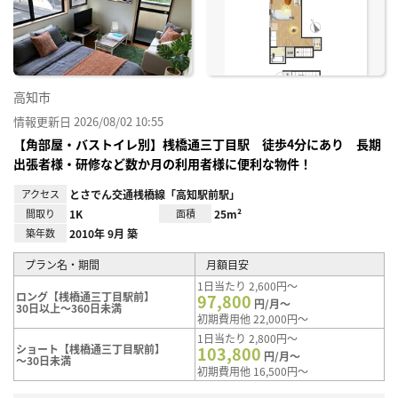
り登
録
高知市
情報更新日 2026/08/02 10:55
【角部屋・バストイレ別】桟橋通三丁目駅 徒歩4分にあり 長期
出張者様・研修など数か月の利用者様に便利な物件！
アクセス
とさでん交通桟橋線「高知駅前駅」
間取り
1K
面積
25m²
築年数
2010年 9月 築
プラン名・期間
月額目安
1日当たり 2,600円～
ロング【桟橋通三丁目駅前】
97,800
円/月～
30日以上～360日未満
初期費用他 22,000円～
1日当たり 2,800円～
ショート【桟橋通三丁目駅前】
103,800
円/月～
～30日未満
初期費用他 16,500円～