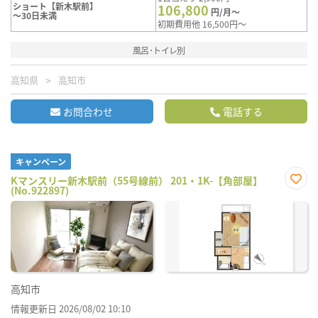
ショート【新木駅前】
106,800
円/月～
～30日未満
初期費用他 16,500円～
風呂･トイレ別
高知県
高知市
お問合わせ
電話する
キャンペーン
Kマンスリー新木駅前（55号線前） 201・1K-【角部屋】
(No.922897)
お気
に入
り登
録
高知市
情報更新日 2026/08/02 10:10