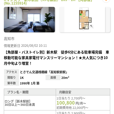
(No.1155914)
お気
に入
り登
録
高知市
情報更新日 2026/08/02 10:11
【角部屋・バストイレ別】新木駅 徒歩6分にある駐車場完備 車
移動可能な家具家電付マンスリーマンション！★大人気につき10
月中旬より増室！
アクセス
とさでん交通桟橋線「高知駅前駅」
間取り
1K
面積
20m²
築年数
1990年 1月 築
プラン名・期間
月額目安
1日当たり 2,700円～
ロング【新木駅前】
100,800
円/月～
30日以上～360日未満
初期費用他 22,000円～
1日当たり 2,900円～