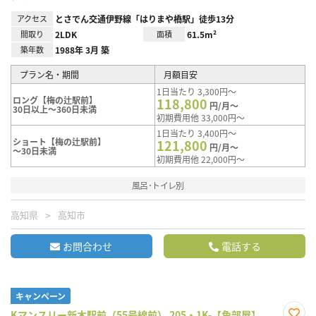
アクセス
とさでん交通伊野線「はりまや橋駅」徒歩13分
間取り
2LDK
面積
61.5m²
築年数
1988年 3月 築
プラン名・期間
月額目安
1日当たり 3,300円～
ロング【梅の辻駅前】
118,800
円/月～
30日以上～360日未満
初期費用他 33,000円～
1日当たり 3,400円～
ショート【梅の辻駅前】
121,800
円/月～
～30日未満
初期費用他 22,000円～
風呂･トイレ別
高知県
高知市
お問合わせ
電話する
キャンペーン
Kマンスリー新木駅前（55号線前） 205・1K-【角部屋】