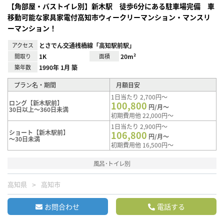
【角部屋・バストイレ別】新木駅 徒歩6分にある駐車場完備 車
移動可能な家具家電付高知市ウィークリーマンション・マンスリ
ーマンション！
アクセス
とさでん交通桟橋線「高知駅前駅」
間取り
1K
面積
20m²
築年数
1990年 1月 築
プラン名・期間
月額目安
1日当たり 2,700円～
ロング【新木駅前】
100,800
円/月～
30日以上～360日未満
初期費用他 22,000円～
1日当たり 2,900円～
ショート【新木駅前】
106,800
円/月～
～30日未満
初期費用他 16,500円～
風呂･トイレ別
高知県
高知市
お問合わせ
電話する