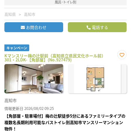
風呂･トイレ別
高知県
高知市
お問合わせ
電話する
キャンペーン
Kマンスリー梅の辻駅前（高知県立県民文化ホール前）
301・2LDK-【角部屋】(No.927479)
お気
に入
り登
録
高知市
情報更新日 2026/08/02 09:25
【角部屋・駐車場付】梅の辻駅徒歩5分にあるファミリータイプの
複数名長期利用可能なバストイレ別高知市マンスリーマンション
物件！