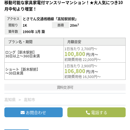
移動可能な家具家電付マンスリーマンション！★大人気につき10
月中旬より増室！
アクセス
とさでん交通桟橋線「高知駅前駅」
間取り
1K
面積
20m²
築年数
1990年 1月 築
プラン名・期間
月額目安
1日当たり 2,700円～
ロング【新木駅前】
100,800
円/月～
30日以上～360日未満
初期費用他 22,000円～
1日当たり 2,900円～
ショート【新木駅前】
106,800
円/月～
～30日未満
初期費用他 16,500円～
賃料交渉可
高知県
高知市
お問合わせ
電話する