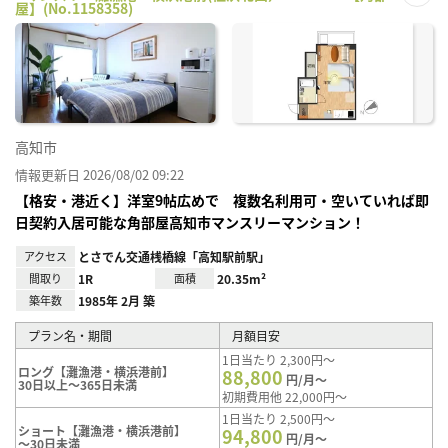
屋】(No.1158358)
お気
に入
り登
録
高知市
情報更新日 2026/08/02 09:22
【格安・港近く】洋室9帖広めで 複数名利用可・空いていれば即
日契約入居可能な角部屋高知市マンスリーマンション！
アクセス
とさでん交通桟橋線「高知駅前駅」
間取り
1R
面積
20.35m²
築年数
1985年 2月 築
プラン名・期間
月額目安
1日当たり 2,300円～
ロング【灘漁港・横浜港前】
88,800
円/月～
30日以上～365日未満
初期費用他 22,000円～
1日当たり 2,500円～
ショート【灘漁港・横浜港前】
94,800
円/月～
～30日未満