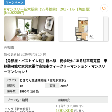
キャンペーン
Kマンスリー新木駅前（55号線前） 201・1K-【角部屋】
(No.922897)
お気
に入
り登
録
高知市
情報更新日 2026/08/02 10:10
【角部屋・バストイレ別】新木駅 徒歩6分にある駐車場完備 車
移動可能な家具家電付高知市ウィークリーマンション・マンスリ
ーマンション！
アクセス
とさでん交通桟橋線「高知駅前駅」
間取り
1K
面積
20m²
築年数
1990年 1月 築
プラン名・期間
月額目安
1日当たり 2,700円～
ロング【新木駅前】
100,800
円/月～