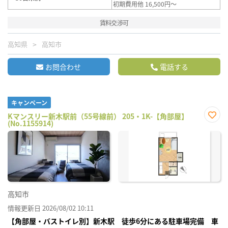
初期費用他 16,500円～
賃料交渉可
高知県
高知市
お問合わせ
電話する
キャンペーン
Kマンスリー新木駅前（55号線前） 205・1K-【角部屋】
(No.1155914)
お気
に入
り登
録
高知市
情報更新日 2026/08/02 10:11
【角部屋・バストイレ別】新木駅 徒歩6分にある駐車場完備 車