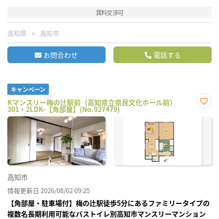
賃料交渉可
高知県
高知市
お問合わせ
電話する
キャンペーン
Kマンスリー梅の辻駅前（高知県立県民文化ホール前）
301・2LDK-【角部屋】(No.927479)
お気
に入
り登
録
高知市
情報更新日 2026/08/02 09:25
【角部屋・駐車場付】梅の辻駅徒歩5分にあるファミリータイプの
複数名長期利用可能なバストイレ別高知市マンスリーマンション