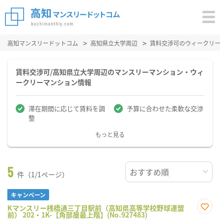
高知マンスリードットコム
高知県立大学周辺
賃料交渉可のウィークリ
賃料交渉可/高知県立大学周辺のマンスリーマンション・ウィ
ークリーマンション情報
滞在期間に応じて賃料を調
予算に合わせた柔軟な交渉
整
もっと見る
5
件（1/1ページ）
キャンペーン
Kマンスリー桟橋通三丁目駅前（高知県高等学校野球連盟
前） 202・1K-【角部屋最上階】(No.927483)
お気