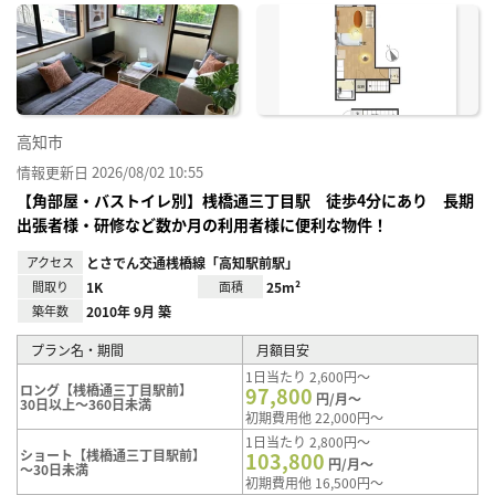
に入
り登
録
高知市
情報更新日 2026/08/02 10:55
【角部屋・バストイレ別】桟橋通三丁目駅 徒歩4分にあり 長期
出張者様・研修など数か月の利用者様に便利な物件！
アクセス
とさでん交通桟橋線「高知駅前駅」
間取り
1K
面積
25m²
築年数
2010年 9月 築
プラン名・期間
月額目安
1日当たり 2,600円～
ロング【桟橋通三丁目駅前】
97,800
円/月～
30日以上～360日未満
初期費用他 22,000円～
1日当たり 2,800円～
ショート【桟橋通三丁目駅前】
103,800
円/月～
～30日未満
初期費用他 16,500円～