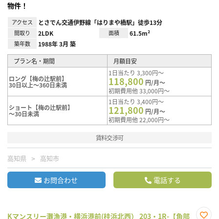
物件！
アクセス
とさでん交通伊野線「はりまや橋駅」徒歩13分
間取り
2LDK
面積
61.5m²
築年数
1988年 3月 築
プラン名・期間
月額目安
1日当たり 3,300円～
ロング【梅の辻駅前】
118,800
円/月～
30日以上～360日未満
初期費用他 33,000円～
1日当たり 3,400円～
ショート【梅の辻駅前】
121,800
円/月～
～30日未満
初期費用他 22,000円～
賃料交渉可
高知県
高知市
お問合わせ
電話する
Kマンスリー灘漁港・横浜港前(桂浜北西） 203・1R-【角部