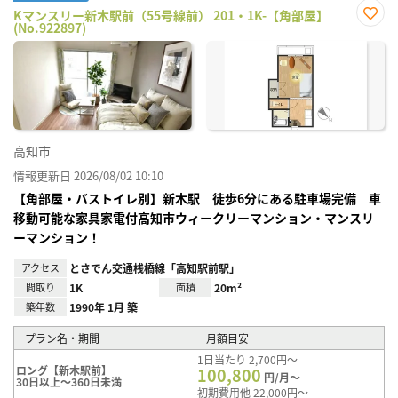
Kマンスリー新木駅前（55号線前） 201・1K-【角部屋】
(No.922897)
お気
に入
り登
録
高知市
情報更新日 2026/08/02 10:10
【角部屋・バストイレ別】新木駅 徒歩6分にある駐車場完備 車
移動可能な家具家電付高知市ウィークリーマンション・マンスリ
ーマンション！
アクセス
とさでん交通桟橋線「高知駅前駅」
間取り
1K
面積
20m²
築年数
1990年 1月 築
プラン名・期間
月額目安
1日当たり 2,700円～
ロング【新木駅前】
100,800
円/月～
30日以上～360日未満
初期費用他 22,000円～