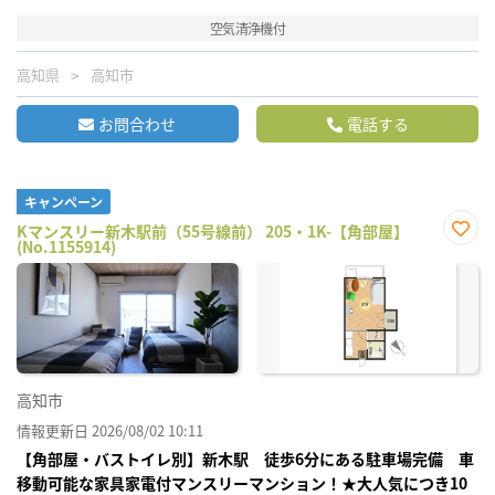
空気清浄機付
高知県
高知市
お問合わせ
電話する
キャンペーン
Kマンスリー新木駅前（55号線前） 205・1K-【角部屋】
(No.1155914)
お気
に入
り登
録
高知市
情報更新日 2026/08/02 10:11
【角部屋・バストイレ別】新木駅 徒歩6分にある駐車場完備 車
移動可能な家具家電付マンスリーマンション！★大人気につき10