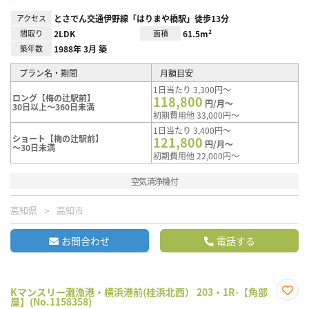
アクセス
とさでん交通伊野線「はりまや橋駅」徒歩13分
間取り
2LDK
面積
61.5m²
築年数
1988年 3月 築
プラン名・期間
月額目安
1日当たり 3,300円～
ロング【梅の辻駅前】
118,800
円/月～
30日以上～360日未満
初期費用他 33,000円～
1日当たり 3,400円～
ショート【梅の辻駅前】
121,800
円/月～
～30日未満
初期費用他 22,000円～
空気清浄機付
高知県
高知市
お問合わせ
電話する
Kマンスリー灘漁港・横浜港前(桂浜北西） 203・1R-【角部
屋】(No.1158358)
お気