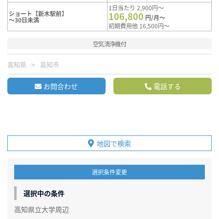
1日当たり 2,900円～
ショート【新木駅前】
106,800
円/月～
～30日未満
初期費用他 16,500円～
空気清浄機付
高知県
高知市
お問合わせ
電話する
地図で検索
選択条件変更
選択中の条件
高知県立大学周辺