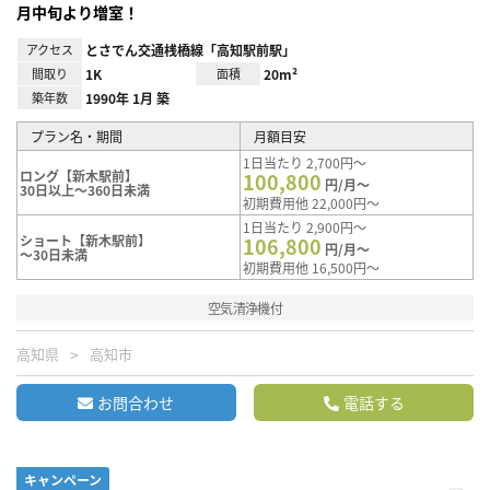
月中旬より増室！
アクセス
とさでん交通桟橋線「高知駅前駅」
間取り
1K
面積
20m²
築年数
1990年 1月 築
プラン名・期間
月額目安
1日当たり 2,700円～
ロング【新木駅前】
100,800
円/月～
30日以上～360日未満
初期費用他 22,000円～
1日当たり 2,900円～
ショート【新木駅前】
106,800
円/月～
～30日未満
初期費用他 16,500円～
空気清浄機付
高知県
高知市
お問合わせ
電話する
キャンペーン