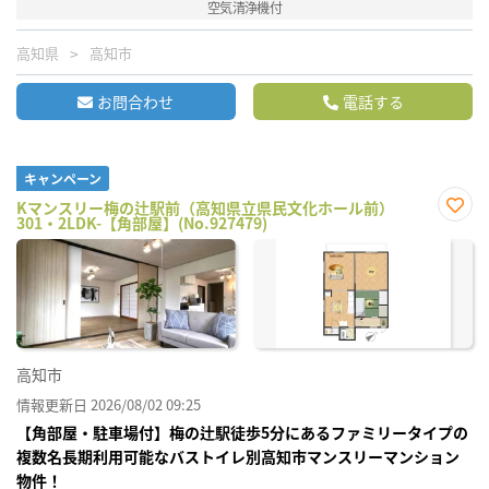
空気清浄機付
高知県
高知市
お問合わせ
電話する
キャンペーン
Kマンスリー梅の辻駅前（高知県立県民文化ホール前）
301・2LDK-【角部屋】(No.927479)
お気
に入
り登
録
高知市
情報更新日 2026/08/02 09:25
【角部屋・駐車場付】梅の辻駅徒歩5分にあるファミリータイプの
複数名長期利用可能なバストイレ別高知市マンスリーマンション
物件！