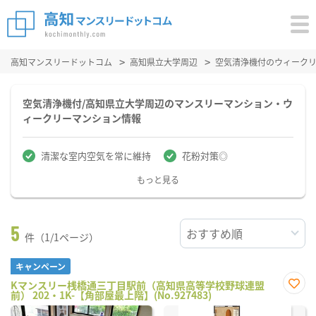
高知マンスリードットコム
高知県立大学周辺
空気清浄機付のウィーク
空気清浄機付/高知県立大学周辺のマンスリーマンション・ウ
ィークリーマンション情報
清潔な室内空気を常に維持
花粉対策◎
もっと見る
5
件（1/1ページ）
キャンペーン
Kマンスリー桟橋通三丁目駅前（高知県高等学校野球連盟
前） 202・1K-【角部屋最上階】(No.927483)
お気
に入