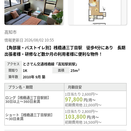
り登
録
高知市
情報更新日 2026/08/02 10:55
【角部屋・バストイレ別】桟橋通三丁目駅 徒歩4分にあり 長期
出張者様・研修など数か月の利用者様に便利な物件！
アクセス
とさでん交通桟橋線「高知駅前駅」
間取り
1K
面積
25m²
築年数
2010年 9月 築
プラン名・期間
月額目安
1日当たり 2,600円～
ロング【桟橋通三丁目駅前】
97,800
円/月～
30日以上～360日未満
初期費用他 22,000円～
1日当たり 2,800円～
ショート【桟橋通三丁目駅前】
103,800
円/月～
～30日未満
初期費用他 16,500円～