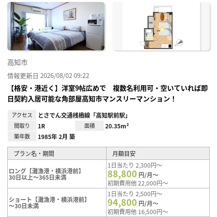
に入
り登
録
高知市
情報更新日 2026/08/02 09:22
【格安・港近く】洋室9帖広めで 複数名利用可・空いていれば即
日契約入居可能な角部屋高知市マンスリーマンション！
アクセス
とさでん交通桟橋線「高知駅前駅」
間取り
1R
面積
20.35m²
築年数
1985年 2月 築
プラン名・期間
月額目安
1日当たり 2,300円～
ロング【灘漁港・横浜港前】
88,800
円/月～
30日以上～365日未満
初期費用他 22,000円～
1日当たり 2,500円～
ショート【灘漁港・横浜港前】
94,800
円/月～
～30日未満
初期費用他 16,500円～