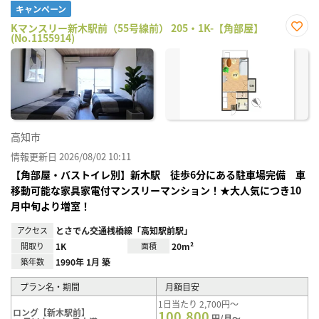
キャンペーン
Kマンスリー新木駅前（55号線前） 205・1K-【角部屋】
(No.1155914)
お気
に入
り登
録
高知市
情報更新日 2026/08/02 10:11
【角部屋・バストイレ別】新木駅 徒歩6分にある駐車場完備 車
移動可能な家具家電付マンスリーマンション！★大人気につき10
月中旬より増室！
アクセス
とさでん交通桟橋線「高知駅前駅」
間取り
1K
面積
20m²
築年数
1990年 1月 築
プラン名・期間
月額目安
1日当たり 2,700円～
ロング【新木駅前】
100,800
円/月～