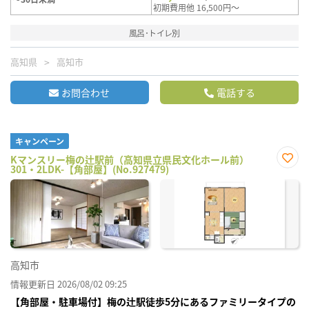
初期費用他 16,500円～
風呂･トイレ別
高知県
高知市
お問合わせ
電話する
キャンペーン
Kマンスリー梅の辻駅前（高知県立県民文化ホール前）
301・2LDK-【角部屋】(No.927479)
お気
に入
り登
録
高知市
情報更新日 2026/08/02 09:25
【角部屋・駐車場付】梅の辻駅徒歩5分にあるファミリータイプの