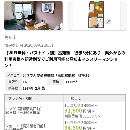
に入
り登
録
高知市
情報更新日 2026/08/02 10:51
【WIFI無料・バストイレ別】高知駅 徒歩3分にあり 県外からの
利用者様へ駅近割安でご利用可能な高知市マンスリーマンショ
ン！
アクセス
とさでん交通桟橋線「高知駅前駅」徒歩3分
間取り
1K
面積
33.6m²
築年数
1984年 2月 築
プラン名・期間
月額目安
1日当たり 2,400円～
ロング【高知駅北口前】
91,800
円/月～
30日以上～360日未満
初期費用他 22,000円～
1日当たり 2,500円～
ショート【高知駅北口前】
94,800
円/月～
～30日未満