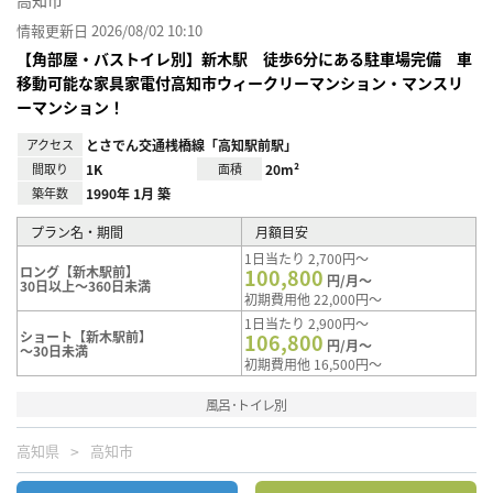
高知市
情報更新日 2026/08/02 10:10
【角部屋・バストイレ別】新木駅 徒歩6分にある駐車場完備 車
移動可能な家具家電付高知市ウィークリーマンション・マンスリ
ーマンション！
アクセス
とさでん交通桟橋線「高知駅前駅」
間取り
1K
面積
20m²
築年数
1990年 1月 築
プラン名・期間
月額目安
1日当たり 2,700円～
ロング【新木駅前】
100,800
円/月～
30日以上～360日未満
初期費用他 22,000円～
1日当たり 2,900円～
ショート【新木駅前】
106,800
円/月～
～30日未満
初期費用他 16,500円～
風呂･トイレ別
高知県
高知市