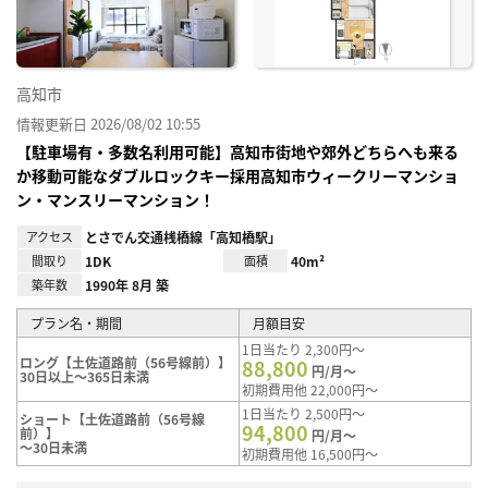
高知市
情報更新日 2026/08/02 10:55
【駐車場有・多数名利用可能】高知市街地や郊外どちらへも来る
か移動可能なダブルロックキー採用高知市ウィークリーマンショ
ン・マンスリーマンション！
アクセス
とさでん交通桟橋線「高知橋駅」
間取り
1DK
面積
40m²
築年数
1990年 8月 築
プラン名・期間
月額目安
1日当たり 2,300円～
ロング【土佐道路前（56号線前）】
88,800
円/月～
30日以上～365日未満
初期費用他 22,000円～
1日当たり 2,500円～
ショート【土佐道路前（56号線
94,800
前）】
円/月～
～30日未満
初期費用他 16,500円～