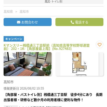
風呂･トイレ別
高知県
高知市
お問合わせ
電話する
キャンペーン
Kマンスリー桟橋通三丁目駅前（高知県高等学校野球連盟
前） 202・1K-【角部屋最上階】(No.927483)
お気
に入
り登
録
高知市
情報更新日 2026/08/02 10:55
【角部屋・バストイレ別】桟橋通三丁目駅 徒歩4分にあり 長期
出張者様・研修など数か月の利用者様に便利な物件！