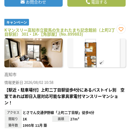
お問合わせ
電話する
キャンペーン
Kマンスリー高知市立龍馬の生まれたまち記念館前（上町2丁
目駅前） 301・1K-【角部屋】(No.899883)
お気
に入
り登
録
高知市
情報更新日 2026/08/02 10:58
【駅近・駐車場付】上町二丁目駅徒歩4分にあるバストイレ別 空
室であれば即日入居対応可能な家具家電付マンスリーマンショ
ン！
アクセス
とさでん交通伊野線「上町二丁目駅」徒歩4分
間取り
1K
面積
27m²
築年数
1995年 11月 築