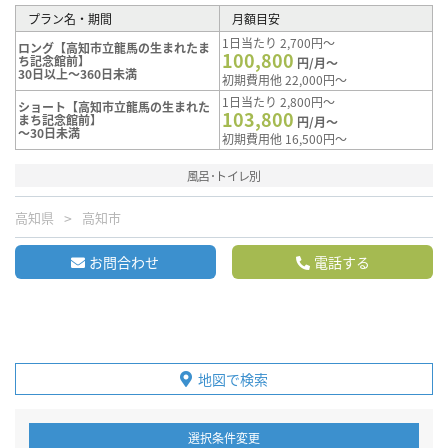
プラン名・期間
月額目安
1日当たり 2,700円～
ロング【高知市立龍馬の生まれたま
100,800
ち記念館前】
円/月～
30日以上～360日未満
初期費用他 22,000円～
1日当たり 2,800円～
ショート【高知市立龍馬の生まれた
103,800
まち記念館前】
円/月～
～30日未満
初期費用他 16,500円～
風呂･トイレ別
高知県
高知市
お問合わせ
電話する
地図で検索
選択条件変更