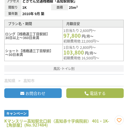
アクセス
とさでん交通桟橋線「高知駅前駅」
間取り
1K
面積
25m²
築年数
2010年 9月 築
プラン名・期間
月額目安
1日当たり 2,600円～
ロング【桟橋通三丁目駅前】
97,800
円/月～
30日以上～360日未満
初期費用他 22,000円～
1日当たり 2,800円～
ショート【桟橋通三丁目駅前】
103,800
円/月～
～30日未満
初期費用他 16,500円～
風呂･トイレ別
高知県
高知市
お問合わせ
電話する
キャンペーン
Kマンスリー高知駅北口前（高知赤十字病院前） 401・1K-
【角部屋】(No.927484)
お気