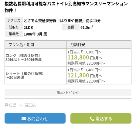
複数名長期利用可能なバストイレ別高知市マンスリーマンション
物件！
アクセス
とさでん交通伊野線「はりまや橋駅」徒歩13分
間取り
2LDK
面積
61.5m²
築年数
1988年 3月 築
プラン名・期間
月額目安
1日当たり 3,300円～
ロング【梅の辻駅前】
118,800
円/月～
30日以上～360日未満
初期費用他 33,000円～
1日当たり 3,400円～
ショート【梅の辻駅前】
121,800
円/月～
～30日未満
初期費用他 22,000円～
風呂･トイレ別
高知県
高知市
お問合わせ
電話する