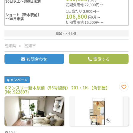
30日以上～360日未満
初期費用他 22,000円～
1日当たり 2,900円～
ショート【新木駅前】
106,800
円/月～
～30日未満
初期費用他 16,500円～
風呂･トイレ別
高知県
高知市
お問合わせ
電話する
キャンペーン
Kマンスリー新木駅前（55号線前） 201・1K-【角部屋】
(No.922897)
お気
に入
り登
録