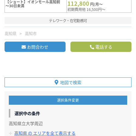
【ショート】イオンモール高知前
112,800
円/月～
～30日未満
初期費用他 16,500円～
テレワーク・在宅勤務可
高知県
高知市
お問合わせ
電話する
地図で検索
選択条件変更
選択中の条件
高知県立大学周辺
高知県 の エリアを全て表示する