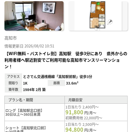
に入
り登
録
高知市
情報更新日 2026/08/02 10:51
【WIFI無料・バストイレ別】高知駅 徒歩3分にあり 県外からの
利用者様へ駅近割安でご利用可能な高知市マンスリーマンショ
ン！
アクセス
とさでん交通桟橋線「高知駅前駅」徒歩3分
間取り
1K
面積
33.6m²
築年数
1984年 2月 築
プラン名・期間
月額目安
1日当たり 2,400円～
ロング【高知駅北口前】
91,800
円/月～
30日以上～360日未満
初期費用他 22,000円～
1日当たり 2,500円～
ショート【高知駅北口前】
94,800
円/月～
～30日未満