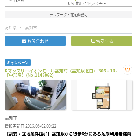
初期費用他 16,500円～
テレワーク・在宅勤務可
高知県
高知市
お問合わせ
電話する
キャンペーン
Kマンスリーイオンモール高知前（高知駅北口） 306・1R-
【中部屋】(No.1143882)
お気
に入
り登
録
高知市
情報更新日 2026/08/02 09:22
【割安・立地条件抜群】高知駅から徒歩6分にある短期利用者様向