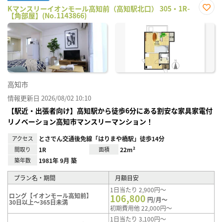
Kマンスリーイオンモール高知前（高知駅北口） 305・1R-
【角部屋】(No.1143866)
お気
に入
り登
録
高知市
情報更新日 2026/08/02 10:10
【駅近・出張者向け】高知駅から徒歩6分にある割安な家具家電付
リノベーション高知市マンスリーマンション！
アクセス
とさでん交通後免線「はりまや橋駅」徒歩14分
間取り
1R
面積
22m²
築年数
1981年 9月 築
プラン名・期間
月額目安
1日当たり 2,900円～
ロング【イオンモール高知前】
106,800
円/月～
30日以上～365日未満
初期費用他 22,000円～
1日当たり 3,100円～