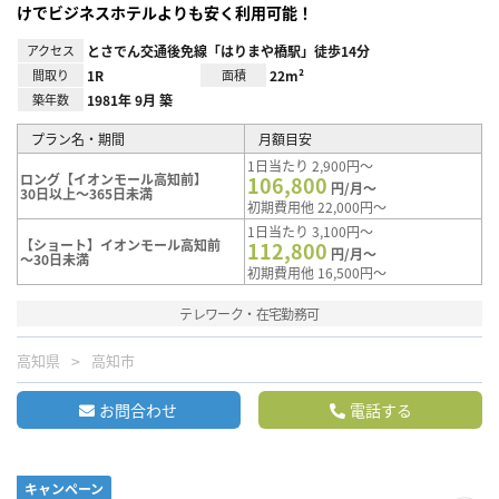
けでビジネスホテルよりも安く利用可能！
アクセス
とさでん交通後免線「はりまや橋駅」徒歩14分
間取り
1R
面積
22m²
築年数
1981年 9月 築
プラン名・期間
月額目安
1日当たり 2,900円～
ロング【イオンモール高知前】
106,800
円/月～
30日以上～365日未満
初期費用他 22,000円～
1日当たり 3,100円～
【ショート】イオンモール高知前
112,800
円/月～
～30日未満
初期費用他 16,500円～
テレワーク・在宅勤務可
高知県
高知市
お問合わせ
電話する
キャンペーン