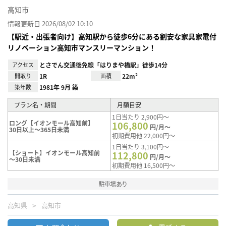
高知市
情報更新日 2026/08/02 10:10
【駅近・出張者向け】高知駅から徒歩6分にある割安な家具家電付
リノベーション高知市マンスリーマンション！
アクセス
とさでん交通後免線「はりまや橋駅」徒歩14分
間取り
1R
面積
22m²
築年数
1981年 9月 築
プラン名・期間
月額目安
1日当たり 2,900円～
ロング【イオンモール高知前】
106,800
円/月～
30日以上～365日未満
初期費用他 22,000円～
1日当たり 3,100円～
【ショート】イオンモール高知前
112,800
円/月～
～30日未満
初期費用他 16,500円～
駐車場あり
高知県
高知市