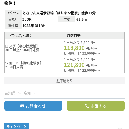
物件！
アクセス
とさでん交通伊野線「はりまや橋駅」徒歩13分
間取り
2LDK
面積
61.5m²
築年数
1988年 3月 築
プラン名・期間
月額目安
1日当たり 3,300円～
ロング【梅の辻駅前】
118,800
円/月～
30日以上～360日未満
初期費用他 33,000円～
1日当たり 3,400円～
ショート【梅の辻駅前】
121,800
円/月～
～30日未満
初期費用他 22,000円～
駐車場あり
高知県
高知市
お問合わせ
電話する
キャンペーン