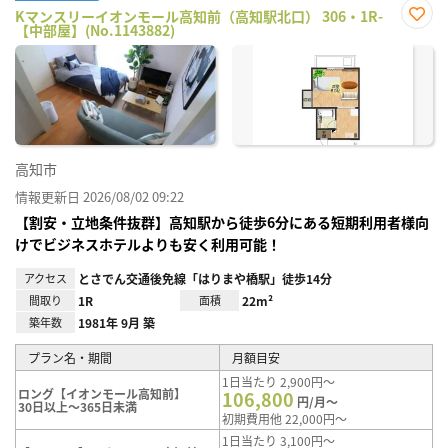
Kマンスリーイオンモール高知前（高知駅北口） 306・1R-
【中部屋】(No.1143882)
お気
に入
り登
録
高知市
情報更新日 2026/08/02 09:22
【割安・立地条件抜群】高知駅から徒歩6分にある短期利用者様向
けでビジネスホテルよりも安く利用可能！
アクセス
とさでん交通後免線「はりまや橋駅」徒歩14分
間取り
1R
面積
22m²
築年数
1981年 9月 築
プラン名・期間
月額目安
1日当たり 2,900円～
ロング【イオンモール高知前】
106,800
円/月～
30日以上～365日未満
初期費用他 22,000円～
1日当たり 3,100円～