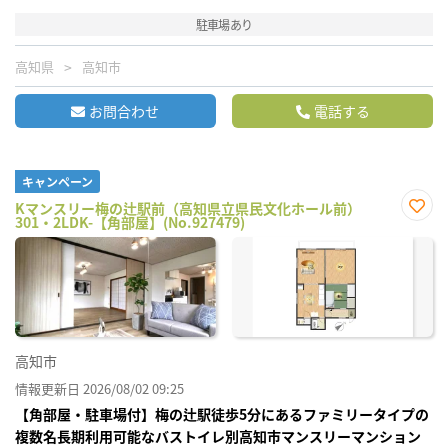
駐車場あり
高知県
高知市
お問合わせ
電話する
キャンペーン
Kマンスリー梅の辻駅前（高知県立県民文化ホール前）
301・2LDK-【角部屋】(No.927479)
お気
に入
り登
録
高知市
情報更新日 2026/08/02 09:25
【角部屋・駐車場付】梅の辻駅徒歩5分にあるファミリータイプの
複数名長期利用可能なバストイレ別高知市マンスリーマンション