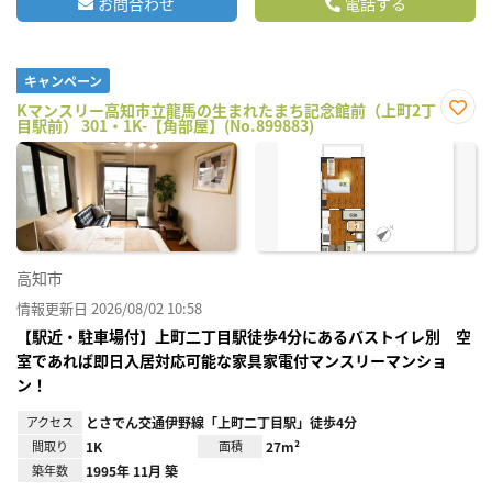
お問合わせ
電話する
キャンペーン
Kマンスリー高知市立龍馬の生まれたまち記念館前（上町2丁
目駅前） 301・1K-【角部屋】(No.899883)
お気
に入
り登
録
高知市
情報更新日 2026/08/02 10:58
【駅近・駐車場付】上町二丁目駅徒歩4分にあるバストイレ別 空
室であれば即日入居対応可能な家具家電付マンスリーマンショ
ン！
アクセス
とさでん交通伊野線「上町二丁目駅」徒歩4分
間取り
1K
面積
27m²
築年数
1995年 11月 築