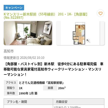
キャンペーン
Kマンスリー新木駅前（55号線前） 201・1K-【角部屋】
(No.922897)
お気
に入
り登
録
高知市
情報更新日 2026/08/02 10:10
【角部屋・バストイレ別】新木駅 徒歩6分にある駐車場完備 車
移動可能な家具家電付高知市ウィークリーマンション・マンスリ
ーマンション！
アクセス
とさでん交通桟橋線「高知駅前駅」
間取り
1K
面積
20m²
築年数
1990年 1月 築
プラン名・期間
月額目安
1日当たり 2,700円～