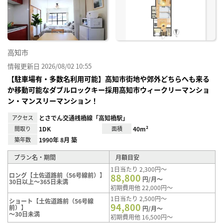
り登
録
高知市
情報更新日 2026/08/02 10:55
【駐車場有・多数名利用可能】高知市街地や郊外どちらへも来る
か移動可能なダブルロックキー採用高知市ウィークリーマンショ
ン・マンスリーマンション！
アクセス
とさでん交通桟橋線「高知橋駅」
間取り
1DK
面積
40m²
築年数
1990年 8月 築
プラン名・期間
月額目安
1日当たり 2,300円～
ロング【土佐道路前（56号線前）】
88,800
円/月～
30日以上～365日未満
初期費用他 22,000円～
1日当たり 2,500円～
ショート【土佐道路前（56号線
94,800
前）】
円/月～
～30日未満
初期費用他 16,500円～