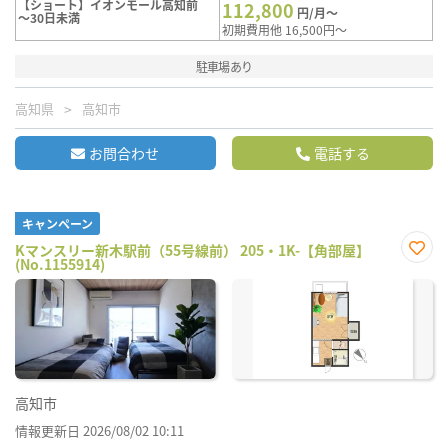
【ショート】イオンモール高知前
112,800
円/月～
～30日未満
初期費用他 16,500円～
駐車場あり
高知県
高知市
お問合わせ
電話する
キャンペーン
Kマンスリー新木駅前（55号線前） 205・1K-【角部屋】
(No.1155914)
お気
に入
り登
録
高知市
情報更新日 2026/08/02 10:11