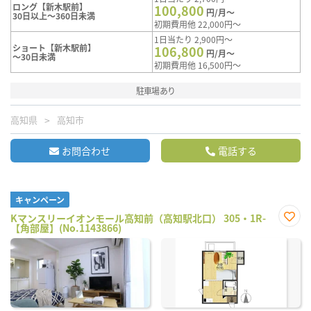
ロング【新木駅前】
100,800
円/月～
30日以上～360日未満
初期費用他 22,000円～
1日当たり 2,900円～
ショート【新木駅前】
106,800
円/月～
～30日未満
初期費用他 16,500円～
駐車場あり
高知県
高知市
お問合わせ
電話する
キャンペーン
Kマンスリーイオンモール高知前（高知駅北口） 305・1R-
【角部屋】(No.1143866)
お気
に入
り登
録