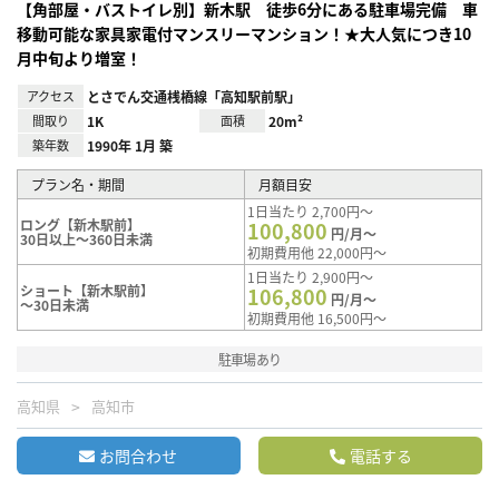
【角部屋・バストイレ別】新木駅 徒歩6分にある駐車場完備 車
移動可能な家具家電付マンスリーマンション！★大人気につき10
月中旬より増室！
アクセス
とさでん交通桟橋線「高知駅前駅」
間取り
1K
面積
20m²
築年数
1990年 1月 築
プラン名・期間
月額目安
1日当たり 2,700円～
ロング【新木駅前】
100,800
円/月～
30日以上～360日未満
初期費用他 22,000円～
1日当たり 2,900円～
ショート【新木駅前】
106,800
円/月～
～30日未満
初期費用他 16,500円～
駐車場あり
高知県
高知市
お問合わせ
電話する