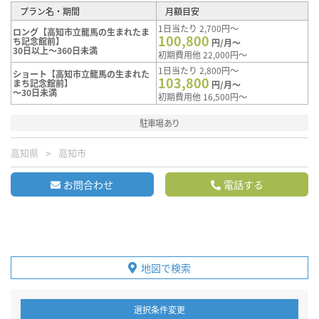
プラン名・期間
月額目安
1日当たり 2,700円～
ロング【高知市立龍馬の生まれたま
100,800
ち記念館前】
円/月～
30日以上～360日未満
初期費用他 22,000円～
1日当たり 2,800円～
ショート【高知市立龍馬の生まれた
103,800
まち記念館前】
円/月～
～30日未満
初期費用他 16,500円～
駐車場あり
高知県
高知市
お問合わせ
電話する
地図で検索
選択条件変更