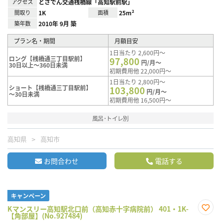
アクセス
とさでん交通桟橋線「高知駅前駅」
間取り
1K
面積
25m²
築年数
2010年 9月 築
プラン名・期間
月額目安
1日当たり 2,600円～
ロング【桟橋通三丁目駅前】
97,800
円/月～
30日以上～360日未満
初期費用他 22,000円～
1日当たり 2,800円～
ショート【桟橋通三丁目駅前】
103,800
円/月～
～30日未満
初期費用他 16,500円～
風呂･トイレ別
高知県
高知市
お問合わせ
電話する
キャンペーン
Kマンスリー高知駅北口前（高知赤十字病院前） 401・1K-
【角部屋】(No.927484)
お気