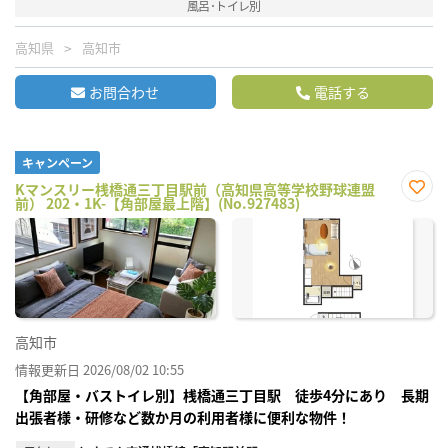
風呂･トイレ別
高知県
高知市
お問合わせ
電話する
キャンペーン
Kマンスリー桟橋通三丁目駅前（高知県高等学校野球連盟
前） 202・1K-【角部屋最上階】(No.927483)
お気
に入
り登
録
高知市
情報更新日 2026/08/02 10:55
【角部屋・バストイレ別】桟橋通三丁目駅 徒歩4分にあり 長期
出張者様・研修など数か月の利用者様に便利な物件！