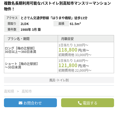
複数名長期利用可能なバストイレ別高知市マンスリーマンション
物件！
アクセス
とさでん交通伊野線「はりまや橋駅」徒歩13分
間取り
2LDK
面積
61.5m²
築年数
1988年 3月 築
プラン名・期間
月額目安
1日当たり 3,300円～
ロング【梅の辻駅前】
118,800
円/月～
30日以上～360日未満
初期費用他 33,000円～
1日当たり 3,400円～
ショート【梅の辻駅前】
121,800
円/月～
～30日未満
初期費用他 22,000円～
風呂･トイレ別
高知県
高知市
お問合わせ
電話する