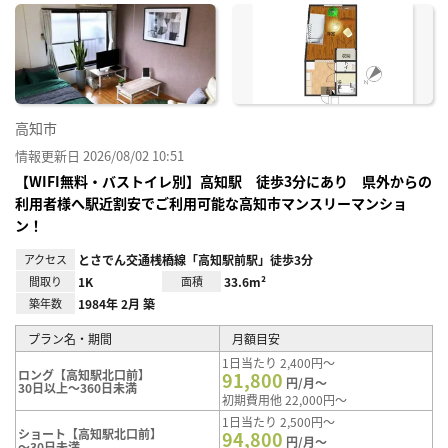
に入
り登
録
高知市
情報更新日 2026/08/02 10:51
【WIFI無料・バストイレ別】高知駅 徒歩3分にあり 県外からの
利用者様へ駅近割安でご利用可能な高知市マンスリーマンショ
ン！
アクセス
とさでん交通桟橋線「高知駅前駅」徒歩3分
間取り
1K
面積
33.6m²
築年数
1984年 2月 築
プラン名・期間
月額目安
1日当たり 2,400円～
ロング【高知駅北口前】
91,800
円/月～
30日以上～360日未満
初期費用他 22,000円～
1日当たり 2,500円～
ショート【高知駅北口前】
94,800
円/月～
～30日未満