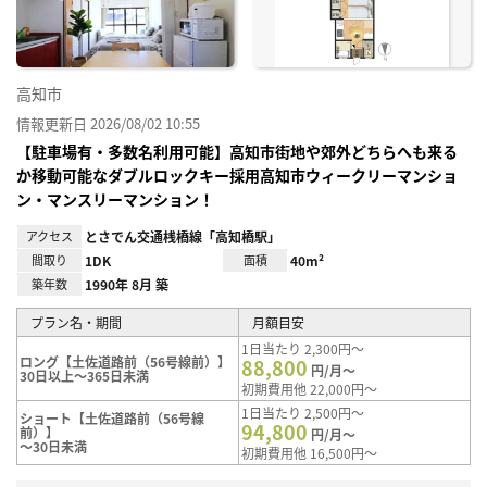
高知市
情報更新日 2026/08/02 10:55
【駐車場有・多数名利用可能】高知市街地や郊外どちらへも来る
か移動可能なダブルロックキー採用高知市ウィークリーマンショ
ン・マンスリーマンション！
アクセス
とさでん交通桟橋線「高知橋駅」
間取り
1DK
面積
40m²
築年数
1990年 8月 築
プラン名・期間
月額目安
1日当たり 2,300円～
ロング【土佐道路前（56号線前）】
88,800
円/月～
30日以上～365日未満
初期費用他 22,000円～
1日当たり 2,500円～
ショート【土佐道路前（56号線
94,800
前）】
円/月～
～30日未満
初期費用他 16,500円～