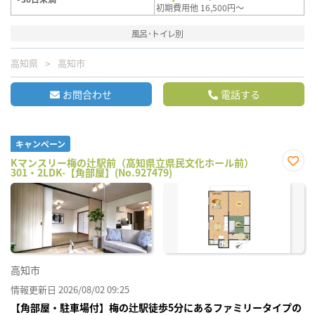
初期費用他 16,500円～
風呂･トイレ別
高知県
高知市
お問合わせ
電話する
キャンペーン
Kマンスリー梅の辻駅前（高知県立県民文化ホール前）
301・2LDK-【角部屋】(No.927479)
お気
に入
り登
録
高知市
情報更新日 2026/08/02 09:25
【角部屋・駐車場付】梅の辻駅徒歩5分にあるファミリータイプの