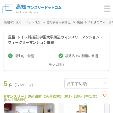
高知マンスリードットコム
高知学園大学周辺
風呂･トイレ別のウィーク
風呂･トイレ別/高知学園大学周辺のマンスリーマンション・
ウィークリーマンション情報
衛生的で快適
複数名での利用に最適
もっと見る
5
件（1/1ページ）
Kマンスリー土佐道路前（56号線前） 303・1DK-【中部屋】
(No.1158359)
お気
に入
り登
録