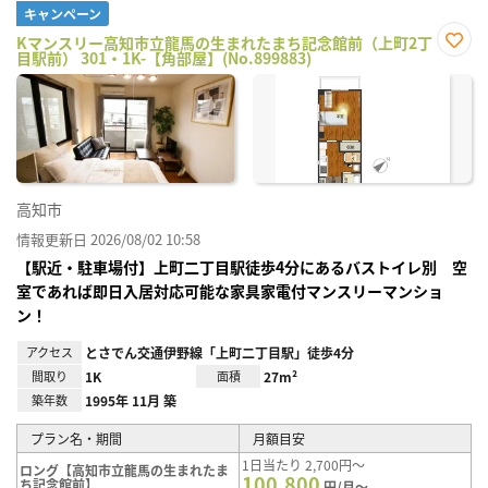
キャンペーン
Kマンスリー高知市立龍馬の生まれたまち記念館前（上町2丁
目駅前） 301・1K-【角部屋】(No.899883)
お気
に入
り登
録
高知市
情報更新日 2026/08/02 10:58
【駅近・駐車場付】上町二丁目駅徒歩4分にあるバストイレ別 空
室であれば即日入居対応可能な家具家電付マンスリーマンショ
ン！
アクセス
とさでん交通伊野線「上町二丁目駅」徒歩4分
間取り
1K
面積
27m²
築年数
1995年 11月 築
プラン名・期間
月額目安
1日当たり 2,700円～
ロング【高知市立龍馬の生まれたま
100,800
ち記念館前】
円/月～