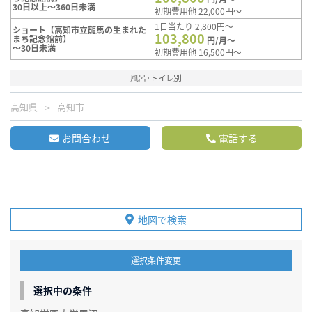
30日以上～360日未満
初期費用他 22,000円～
1日当たり 2,800円～
ショート【高知市立龍馬の生まれた
103,800
まち記念館前】
円/月～
～30日未満
初期費用他 16,500円～
風呂･トイレ別
高知県
高知市
お問合わせ
電話する
地図で検索
選択条件変更
選択中の条件